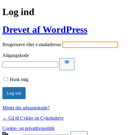
Log ind
Drevet af WordPress
Brugernavn eller e-mailadresse
Adgangskode
Husk mig
Mistet din adgangskode?
← Gå til Cykler og Cykeludstyr
Cookie- og privatlivspolitik