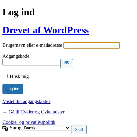
Log ind
Drevet af WordPress
Brugernavn eller e-mailadresse
Adgangskode
Husk mig
Mistet din adgangskode?
← Gå til Cykler og Cykeludstyr
Cookie- og privatlivspolitik
Sprog