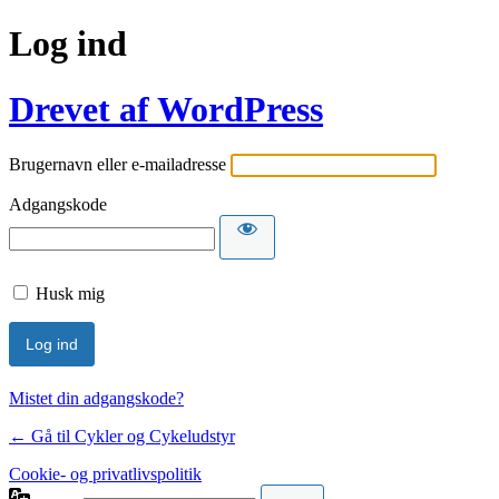
Log ind
Drevet af WordPress
Brugernavn eller e-mailadresse
Adgangskode
Husk mig
Mistet din adgangskode?
← Gå til Cykler og Cykeludstyr
Cookie- og privatlivspolitik