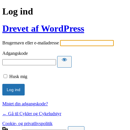
Log ind
Drevet af WordPress
Brugernavn eller e-mailadresse
Adgangskode
Husk mig
Mistet din adgangskode?
← Gå til Cykler og Cykeludstyr
Cookie- og privatlivspolitik