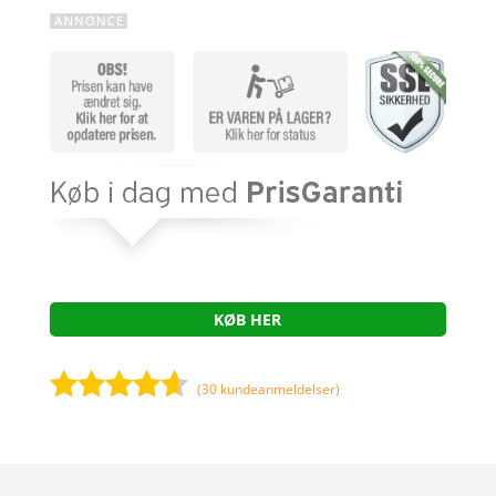
KØB HER
(
30
kundeanmeldelser)
Bedømt
som
4.5
ud af 5