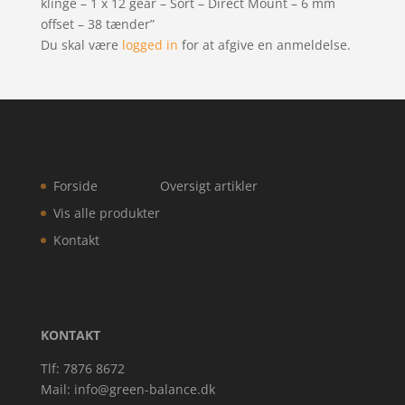
klinge – 1 x 12 gear – Sort – Direct Mount – 6 mm
offset – 38 tænder”
Du skal være
logged in
for at afgive en anmeldelse.
Forside
Oversigt artikler
Vis alle produkter
Kontakt
KONTAKT
Tlf: 7876 8672
Mail:
info@green-balance.dk