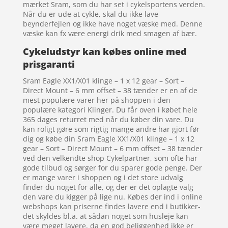
mærket Sram, som du har set i cykelsportens verden.
Når du er ude at cykle, skal du ikke lave
beynderfejlen og ikke have noget væske med. Denne
væske kan fx være energi drik med smagen af bær.
Cykeludstyr kan købes online med
prisgaranti
Sram Eagle XX1/X01 klinge – 1 x 12 gear – Sort –
Direct Mount – 6 mm offset – 38 tænder er en af de
mest populære varer her på shoppen i den
populære kategori Klinger. Du får oven i købet hele
365 dages returret med når du køber din vare. Du
kan roligt gøre som rigtig mange andre har gjort før
dig og købe din Sram Eagle XX1/X01 klinge – 1 x 12
gear – Sort – Direct Mount – 6 mm offset – 38 tænder
ved den velkendte shop Cykelpartner, som ofte har
gode tilbud og sørger for du sparer gode penge. Der
er mange varer i shoppen og i det store udvalg
finder du noget for alle, og der er det oplagte valg
den vare du kigger på lige nu. Købes der ind i online
webshops kan priserne findes lavere end i butikker-
det skyldes bl.a. at sådan noget som husleje kan
være meget lavere, da en god beliggenhed ikke er