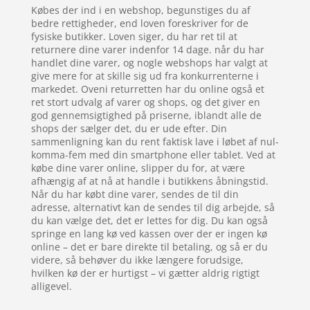
Købes der ind i en webshop, begunstiges du af
bedre rettigheder, end loven foreskriver for de
fysiske butikker. Loven siger, du har ret til at
returnere dine varer indenfor 14 dage. når du har
handlet dine varer, og nogle webshops har valgt at
give mere for at skille sig ud fra konkurrenterne i
markedet. Oveni returretten har du online også et
ret stort udvalg af varer og shops, og det giver en
god gennemsigtighed på priserne, iblandt alle de
shops der sælger det, du er ude efter. Din
sammenligning kan du rent faktisk lave i løbet af nul-
komma-fem med din smartphone eller tablet. Ved at
købe dine varer online, slipper du for, at være
afhængig af at nå at handle i butikkens åbningstid.
Når du har købt dine varer, sendes de til din
adresse, alternativt kan de sendes til dig arbejde, så
du kan vælge det, det er lettes for dig. Du kan også
springe en lang kø ved kassen over der er ingen kø
online – det er bare direkte til betaling, og så er du
videre, så behøver du ikke længere forudsige,
hvilken kø der er hurtigst – vi gætter aldrig rigtigt
alligevel.