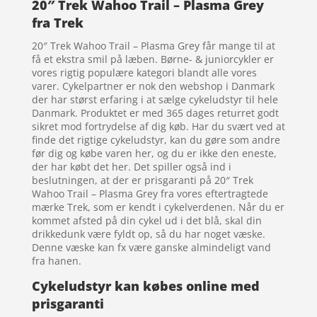
20″ Trek Wahoo Trail – Plasma Grey
fra Trek
20″ Trek Wahoo Trail – Plasma Grey får mange til at
få et ekstra smil på læben. Børne- & juniorcykler er
vores rigtig populære kategori blandt alle vores
varer. Cykelpartner er nok den webshop i Danmark
der har størst erfaring i at sælge cykeludstyr til hele
Danmark. Produktet er med 365 dages returret godt
sikret mod fortrydelse af dig køb. Har du svært ved at
finde det rigtige cykeludstyr, kan du gøre som andre
før dig og købe varen her, og du er ikke den eneste,
der har købt det her. Det spiller også ind i
beslutningen, at der er prisgaranti på 20″ Trek
Wahoo Trail – Plasma Grey fra vores eftertragtede
mærke Trek, som er kendt i cykelverdenen. Når du er
kommet afsted på din cykel ud i det blå, skal din
drikkedunk være fyldt op, så du har noget væske.
Denne væske kan fx være ganske almindeligt vand
fra hanen.
Cykeludstyr kan købes online med
prisgaranti