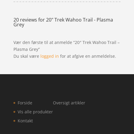
20 reviews for
20" Trek Wahoo Trail - Plasma
Grey
Vær den første til at anmelde “20″ Trek Wahoo Trail –
Plasma Grey”
Du skal være
logged in
for at afgive en anmeldelse.
Forside
Oversigt artikler
Vis alle produkter
Kontakt