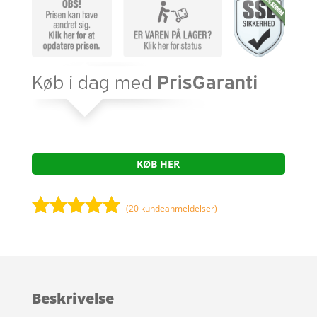
KØB HER
(
20
kundeanmeldelser)
Bedømt
som
4.9
ud af 5
baseret på
Beskrivelse
kundebedøm
melser