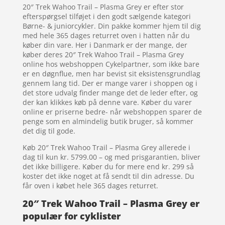
20″ Trek Wahoo Trail – Plasma Grey er efter stor
efterspørgsel tilføjet i den godt sælgende kategori
Børne- & juniorcykler. Din pakke kommer hjem til dig
med hele 365 dages returret oven i hatten når du
køber din vare. Her i Danmark er der mange, der
køber deres 20″ Trek Wahoo Trail – Plasma Grey
online hos webshoppen Cykelpartner, som ikke bare
er en døgnflue, men har bevist sit eksistensgrundlag
gennem lang tid. Der er mange varer i shoppen og i
det store udvalg finder mange det de leder efter, og
der kan klikkes køb på denne vare. Køber du varer
online er priserne bedre- når webshoppen sparer de
penge som en almindelig butik bruger, så kommer
det dig til gode.
Køb 20″ Trek Wahoo Trail – Plasma Grey allerede i
dag til kun kr. 5799.00 – og med prisgarantien, bliver
det ikke billigere. Køber du for mere end kr. 299 så
koster det ikke noget at få sendt til din adresse. Du
får oven i købet hele 365 dages returret.
20″ Trek Wahoo Trail – Plasma Grey er
populær for cyklister