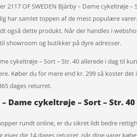
er 2117 OF SWEDEN Bjärby – Dame cykeltrøje – So
lig har samlet toppen af de mest populære varer. 
ndt også dette produkt. Når der handles i webshop
e til showroom og butikker på dyre adresser.
ykeltrøje – Sort – Str. 40 allerede i dag til ku
igere. Køber du for mere end kr. 299 så koster det i
365 dages returret.
 Dame cykeltrøje – Sort – Str. 40
opper rundt online, er du sikret lidt bedre rettig
g giver dig 14 dages returret. når dine varer købe