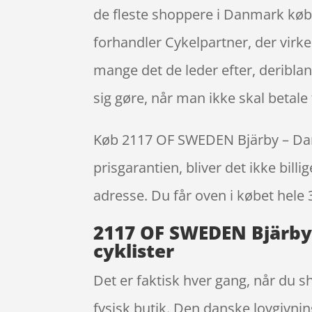
de fleste shoppere i Danmark køb
forhandler Cykelpartner, der virke
mange det de leder efter, deribla
sig gøre, når man ikke skal betal
Køb 2117 OF SWEDEN Bjärby – Dame c
prisgarantien, bliver det ikke bill
adresse. Du får oven i købet hele 
2117 OF SWEDEN Bjärby –
cyklister
Det er faktisk hver gang, når du sh
fysisk butik. Den danske lovgivnin