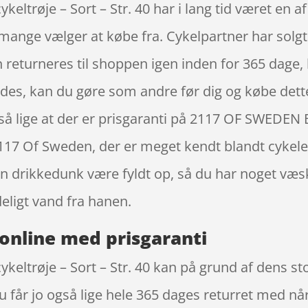
trøje – Sort – Str. 40 har i lang tid været en a
mange vælger at købe fra. Cykelpartner har solg
 returneres til shoppen igen inden for 365 dage, 
 findes, kan du gøre som andre før dig og købe dette
så lige at der er prisgaranti på 2117 OF SWEDEN 
2117 Of Sweden, der er meget kendt blandt cykelen
din drikkedunk være fyldt op, så du har noget væ
eligt vand fra hanen.
online med prisgaranti
ltrøje – Sort – Str. 40 kan på grund af dens stor
u får jo også lige hele 365 dages returret med når