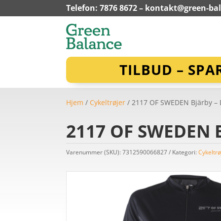
Telefon: 7876 8672 –
kontakt@green-ba
TILBUD – SPA
Hjem
/
Cykeltrøjer
/ 2117 OF SWEDEN Bjärby – Da
2117 OF SWEDEN Bj
Varenummer (SKU):
7312590066827
Kategori:
Cykeltrø