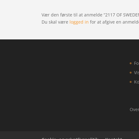
Vær den første til at anmelde “2117 OF SWEDEN 
Du skal være
logged in
for at afgive en anmeld
Fo
Vi
Ko
Over