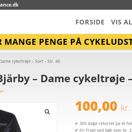
lance.dk
FORSIDE
VIS A
R MANGE PENGE PÅ CYKELUDST
me cykeltrøje – Sort – Str. 40
ärby – Dame cykeltrøje – 
jer
100,00
kr.
✔ 365 dage returret (ja et hel
✔ Fri Fragt ved køb over kr. 