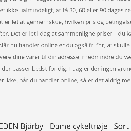
 ikke ualmindeligt, at få 30, 60 eller 90 dages re
 er let at gennemskue, hvilken pris og betingelser
ter. Det er let i dag at sammenligne priser – du k
år du handler online er du også fri for, at skull
evere dine varer til din adresse, medmindre du væl
der passer bedst for dig. I dag er der ingen grund 
t ikke, når du handler online, så er det aldrig mer
EN Bjärby - Dame cykeltrøje - Sort -