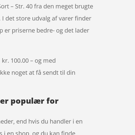
rt – Str. 40 fra den meget brugte
I det store udvalg af varer finder
 er priserne bedre- og det lader
n kr. 100.00 – og med
kke noget at få sendt til din
 er populær for
heder, end hvis du handler i en
s i en shop, og du kan finde