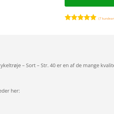
(
7
kundean
Bedømt
som
5
ud
af 5
baseret på
kundebedøm
melser
ltrøje – Sort – Str. 40 er en af de mange kvali
leder her: