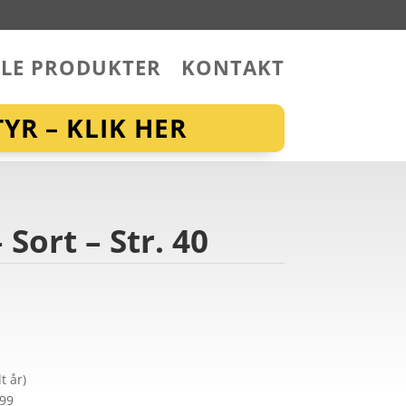
LLE PRODUKTER
KONTAKT
YR – KLIK HER
Sort – Str. 40
t år)
299