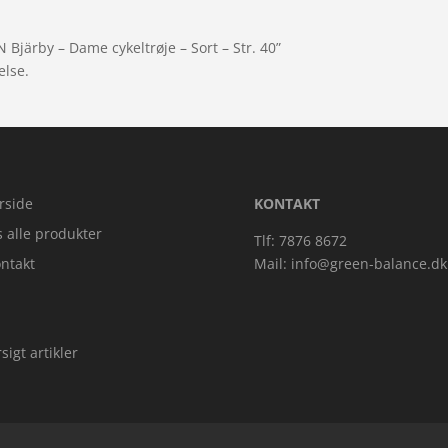
Bjärby – Dame cykeltrøje – Sort – Str. 40”
else.
rside
KONTAKT
s alle produkter
Tlf: 7876 8672
ntakt
Mail:
info@green-balance.dk
sigt artikler