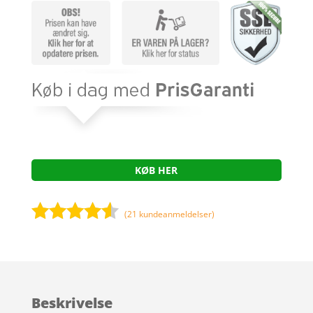
KØB HER
(
21
kundeanmeldelser)
Bedømt
som
4.4
ud af 5
baseret
Beskrivelse
på