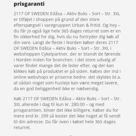
prisgaranti
2117 OF SWEDEN Edåsa – Aktiv Buks – Sort – Str. 3XL
er tilføjet i shoppen på grund af den store
efterspørgsel i varegruppen Urban & fritid. Og hey –
du får jo også lige hele 365 dages returret som er en
fin sikkerhed for dig, hvis du nu fortryder dig køb af
din vare. Langt de fleste i Norden køber deres 2117
OF SWEDEN Edåsa – Aktiv Buks – Sort – Str. 3XL i
webshoppen Cykelpartner, der er blandt de førende
i Norden inden for branchen. I det store udvalg af
varer finder mange det de leder efter, og der kan
klikkes køb på produktet er på siden. Købes der ind i
online webshops er priserne bedre- det skyldes bl.a.
at sådan noget som husleje kan være meget lavere,
da en god beliggenhed ikke er nødvendig.
Køb 2117 OF SWEDEN Edåsa – Aktiv Buks – Sort – Str.
3XL allerede i dag til kun kr. 280.00 – og med
prisgarantien, bliver det ikke billigere. Køber du for
mere end kr. 299 så koster det ikke noget at få sendt
til din adresse. Du får oven i købet hele 365 dages
returret.