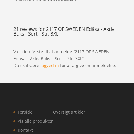
21 reviews for
2117 OF SWEDEN Edåsa - Aktiv
Buks - Sort - Str. 3XL
Vær den første til at anmelde “2117 OF SWEDEN
Edåsa – Aktiv Buks – Sort – Str. 3XL”
Du skal være
logged in
for at afgive en anmeldelse.
Forside
Oversigt artikler
Vis alle produkter
Kontakt