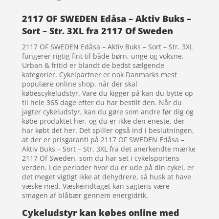
2117 OF SWEDEN Edåsa – Aktiv Buks –
Sort – Str. 3XL fra 2117 Of Sweden
2117 OF SWEDEN Edåsa – Aktiv Buks – Sort – Str. 3XL
fungerer rigtig fint til både børn, unge og voksne.
Urban & fritid er blandt de bedst sælgende
kategorier. Cykelpartner er nok Danmarks mest
populære online shop, når der skal
købescykeludstyr. Vare du kigger på kan du bytte op
til hele 365 dage efter du har bestilt den. Når du
jagter cykeludstyr, kan du gøre som andre før dig og
købe produktet her, og du er ikke den eneste, der
har købt det her. Det spiller også ind i beslutningen,
at der er prisgaranti på 2117 OF SWEDEN Edåsa –
Aktiv Buks – Sort – Str. 3XL fra det anerkendte mærke
2117 Of Sweden, som du har set i cykelsportens
verden. I de perioder hvor du er ude på din cykel, er
det meget vigtigt ikke at dehydrere, så husk at have
væske med. Væskeindtaget kan sagtens være
smagen af blåbær gennem energidrik.
Cykeludstyr kan købes online med