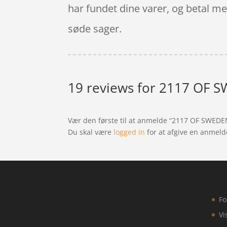
har fundet dine varer, og betal m
søde sager.
19 reviews for
2117 OF SWE
Vær den første til at anmelde “2117 OF SWEDEN 
Du skal være
logged in
for at afgive en anmeld
Fo
Vi