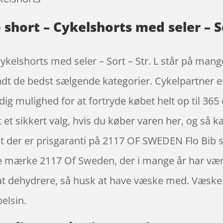
short – Cykelshorts med seler – Sor
kelshorts med seler – Sort – Str. L står på mange
dt de bedst sælgende kategorier. Cykelpartner er
dig mulighed for at fortryde købet helt op til 365 
t et sikkert valg, hvis du køber varen her, og så 
 at der er prisgaranti på 2117 OF SWEDEN Flo Bib 
tede mærke 2117 Of Sweden, der i mange år har vær
ke at dehydrere, så husk at have væske med. Væsk
elsin.