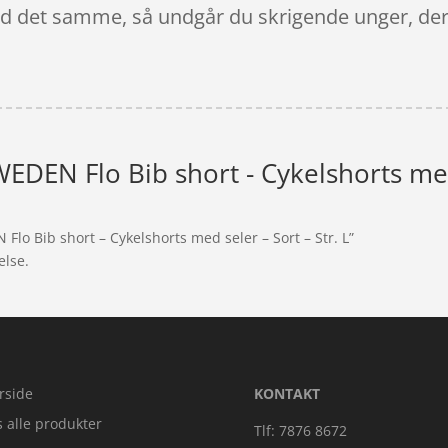
ed det samme, så undgår du skrigende unger, der
DEN Flo Bib short - Cykelshorts med s
Flo Bib short – Cykelshorts med seler – Sort – Str. L”
else.
rside
KONTAKT
s alle produkter
Tlf: 7876 8672