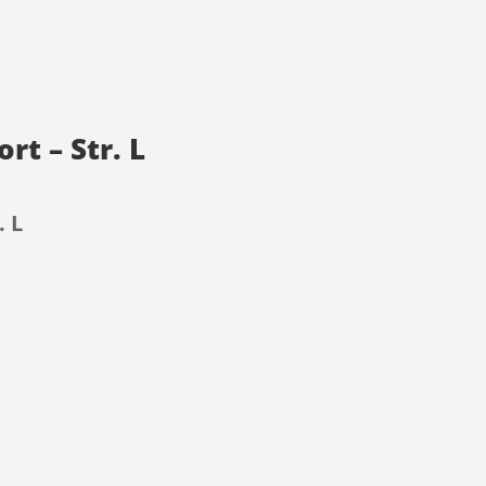
rt – Str. L
. L