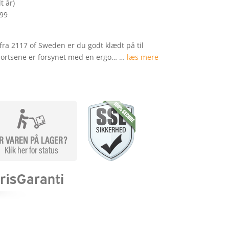
t år)
299
fra 2117 of Sweden er du godt klædt på til
hortsene er forsynet med en ergo… …
læs mere