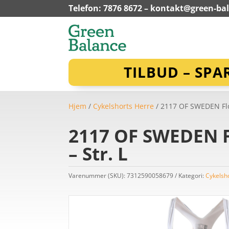
Telefon: 7876 8672 –
kontakt@green-ba
TILBUD – SPA
Hjem
/
Cykelshorts Herre
/ 2117 OF SWEDEN Flo 
2117 OF SWEDEN Fl
– Str. L
Varenummer (SKU):
7312590058679
Kategori:
Cykelsh