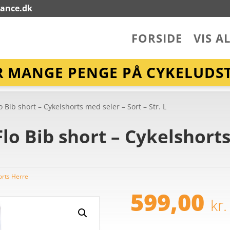
lance.dk
FORSIDE
VIS A
R MANGE PENGE PÅ CYKELUDST
Bib short – Cykelshorts med seler – Sort – Str. L
o Bib short – Cykelshorts
orts Herre
599,00
kr.