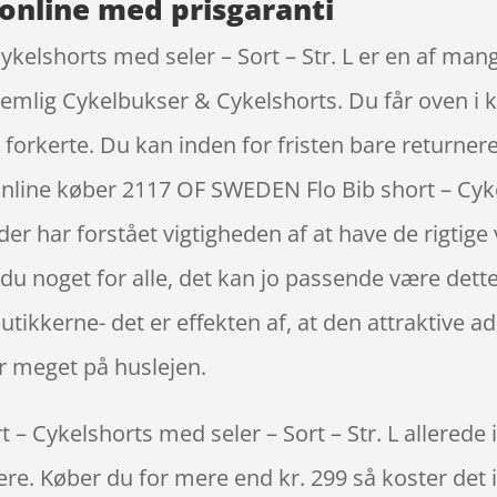
online med prisgaranti
kelshorts med seler – Sort – Str. L er en af man
 nemlig Cykelbukser & Cykelshorts. Du får oven i 
forkerte. Du kan inden for fristen bare returnere
nline køber 2117 OF SWEDEN Flo Bib short – Cykel
r har forstået vigtigheden af at have de rigtige
u noget for alle, det kan jo passende være dett
utikkerne- det er effekten af, at den attraktive a
 meget på huslejen.
 Cykelshorts med seler – Sort – Str. L allerede i
igere. Køber du for mere end kr. 299 så koster det i