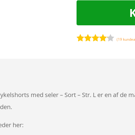
(
19
kundea
Bedømt
som
4
ud af 5
baseret
på
kundebed
ømmels
kelshorts med seler – Sort – Str. L er en af de m
er
iden.
leder her: