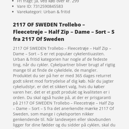
Fri fragt: Ja, ved køb over kr. 299
Vare ID: 7312590845583
Varekategori: Urban & fritid
2117 OF SWEDEN Trollebo –
Fleecetrøje – Half Zip – Dame – Sort – S
fra 2117 Of Sweden
2117 OF SWEDEN Trollebo – Fleecetrøje – Half Zip –
Dame – Sort – S er ret populær cykelentiuasten.
Urban & fritid kategorien har nogle af de fedeste
ting, når du cykler. Cykelpartner bliver brugt af rigtig
mange til at finde de cykeldele, de mangler.
Produktet du ser på her er med 365 dages returret
godt sikret mod fortrydelse af dig køb. Når du jagter
cykeludstyr, er det et sikkert valg, hvis du køber
varen her, det er et godt produkt og kvaliteten er i
orden. Du skal også huske på, at der er prisgaranti
på 2117 OF SWEDEN Trollebo – Fleecetrøje – Half Zip
– Dame – Sort – S fra det anerkendte mærke 2117 Of
Sweden, som mange i cykelsporten nikker
genkendende til. Når landevejen eller skovbunden
ligger for dine fødder og du sidder på cyklen, skal du