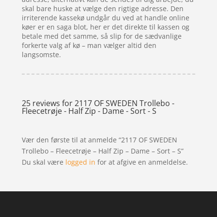
skal bare huske at vælge den rigtige adresse. Den
irriterende kassekø undgår du ved at handle online
køer er en saga blot, her er det direkte til kassen og
betale med det samme, så slip for de sædvanlige
forkerte valg af kø – man vælger altid den
langsomste.
25 reviews for
2117 OF SWEDEN Trollebo -
Fleecetrøje - Half Zip - Dame - Sort - S
Vær den første til at anmelde “2117 OF SWEDEN
Trollebo – Fleecetrøje – Half Zip – Dame – Sort – S”
Du skal være
logged in
for at afgive en anmeldelse.