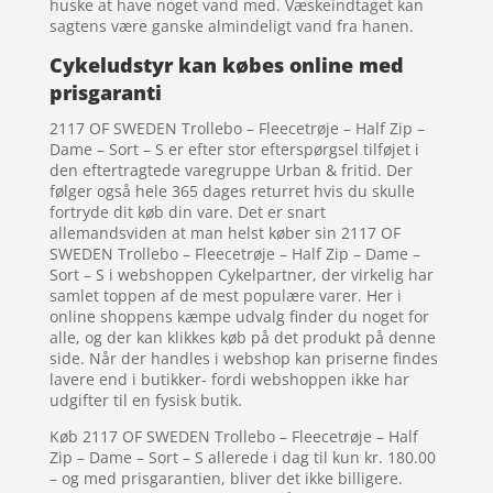
huske at have noget vand med. Væskeindtaget kan
sagtens være ganske almindeligt vand fra hanen.
Cykeludstyr kan købes online med
prisgaranti
2117 OF SWEDEN Trollebo – Fleecetrøje – Half Zip –
Dame – Sort – S er efter stor efterspørgsel tilføjet i
den eftertragtede varegruppe Urban & fritid. Der
følger også hele 365 dages returret hvis du skulle
fortryde dit køb din vare. Det er snart
allemandsviden at man helst køber sin 2117 OF
SWEDEN Trollebo – Fleecetrøje – Half Zip – Dame –
Sort – S i webshoppen Cykelpartner, der virkelig har
samlet toppen af de mest populære varer. Her i
online shoppens kæmpe udvalg finder du noget for
alle, og der kan klikkes køb på det produkt på denne
side. Når der handles i webshop kan priserne findes
lavere end i butikker- fordi webshoppen ikke har
udgifter til en fysisk butik.
Køb 2117 OF SWEDEN Trollebo – Fleecetrøje – Half
Zip – Dame – Sort – S allerede i dag til kun kr. 180.00
– og med prisgarantien, bliver det ikke billigere.