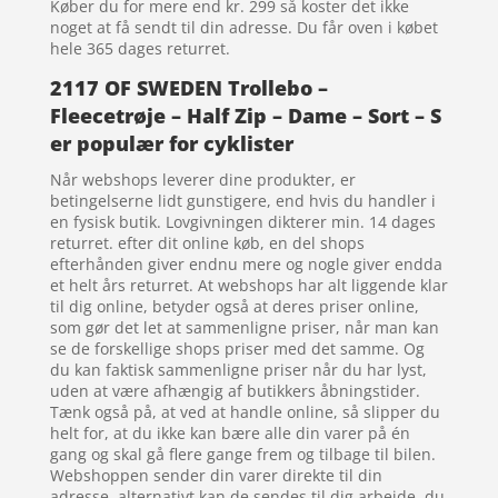
Køber du for mere end kr. 299 så koster det ikke
noget at få sendt til din adresse. Du får oven i købet
hele 365 dages returret.
2117 OF SWEDEN Trollebo –
Fleecetrøje – Half Zip – Dame – Sort – S
er populær for cyklister
Når webshops leverer dine produkter, er
betingelserne lidt gunstigere, end hvis du handler i
en fysisk butik. Lovgivningen dikterer min. 14 dages
returret. efter dit online køb, en del shops
efterhånden giver endnu mere og nogle giver endda
et helt års returret. At webshops har alt liggende klar
til dig online, betyder også at deres priser online,
som gør det let at sammenligne priser, når man kan
se de forskellige shops priser med det samme. Og
du kan faktisk sammenligne priser når du har lyst,
uden at være afhængig af butikkers åbningstider.
Tænk også på, at ved at handle online, så slipper du
helt for, at du ikke kan bære alle din varer på én
gang og skal gå flere gange frem og tilbage til bilen.
Webshoppen sender din varer direkte til din
adresse, alternativt kan de sendes til dig arbejde, du