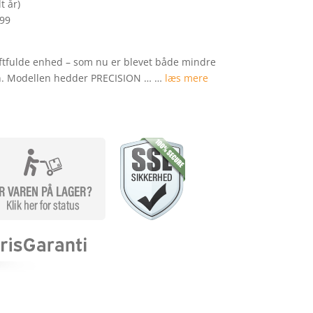
t år)
299
kraftfulde enhed – som nu er blevet både mindre
ion. Modellen hedder PRECISION … …
læs mere