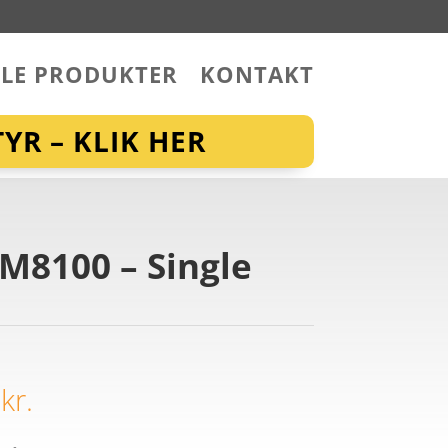
LLE PRODUKTER
KONTAKT
YR – KLIK HER
 M8100 – Single
0
kr.