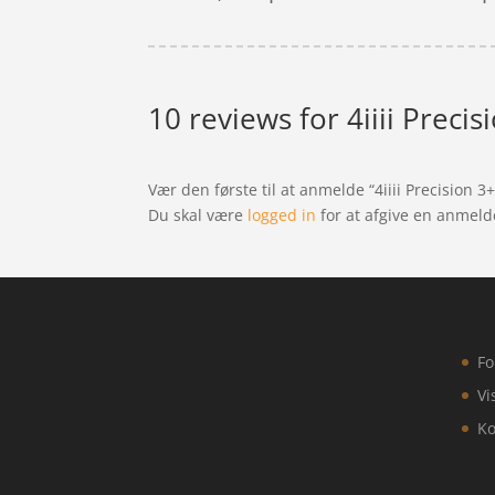
10 reviews for
4iiii Prec
Vær den første til at anmelde “4iiii Precisio
Du skal være
logged in
for at afgive en anmeld
Fo
Vi
Ko