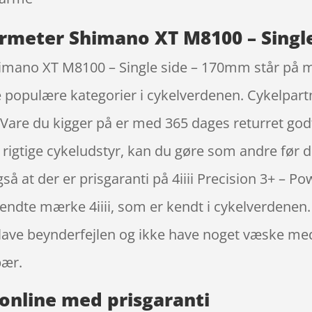
wermeter Shimano XT M8100 – Single
himano XT M8100 – Single side – 170mm står på m
populære kategorier i cykelverdenen. Cykelpartner
 Vare du kigger på er med 365 dages returret godt
 rigtige cykeludstyr, kan du gøre som andre før d
også at der er prisgaranti på 4iiii Precision 3+ 
endte mærke 4iiii, som er kendt i cykelverdenen. 
e lave beynderfejlen og ikke have noget væske m
bær.
online med prisgaranti