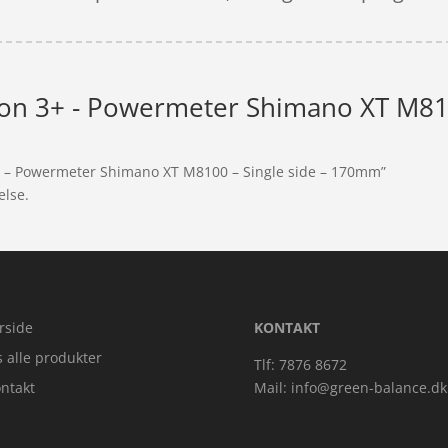
ision 3+ - Powermeter Shimano XT M81
n 3+ – Powermeter Shimano XT M8100 – Single side – 170mm”
else.
rside
KONTAKT
s alle produkter
Tlf: 7876 8672
ntakt
Mail:
info@green-balance.dk