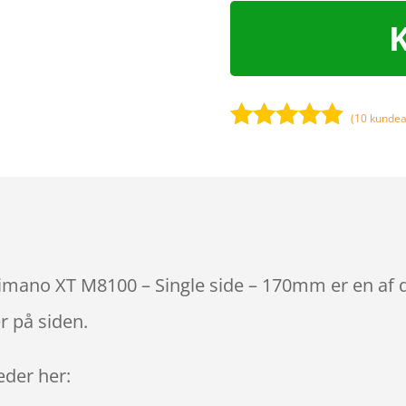
(
10
kundea
Bedømt
som
4.8
ud af 5
baseret på
kundebedø
mmelser
himano XT M8100 – Single side – 170mm er en af 
r på siden.
leder her: