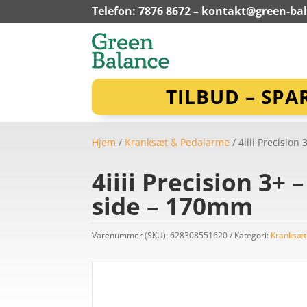
Telefon: 7876 8672 –
kontakt@green-ba
TILBUD – SPA
Hjem
/
Kranksæt & Pedalarme
/ 4iiii Precisio
4iiii Precision 3
side – 170mm
Varenummer (SKU):
628308551620
Kategori:
Kranksæt