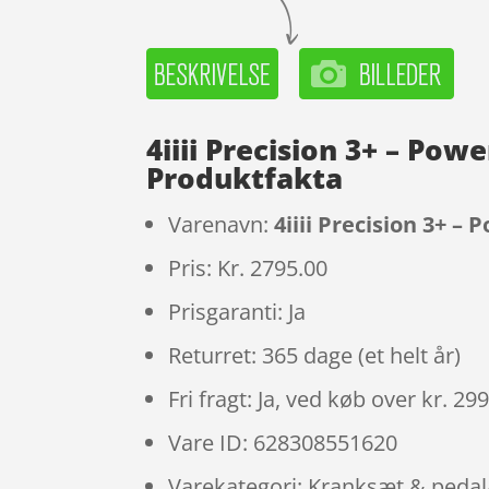
4iiii Precision 3+ – Po
Produktfakta
Varenavn:
4iiii Precision 3+ 
Pris: Kr. 2795.00
Prisgaranti: Ja
Returret: 365 dage (et helt år)
Fri fragt: Ja, ved køb over kr. 29
Vare ID: 628308551620
Varekategori: Kranksæt & peda