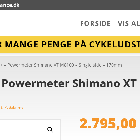
lance.dk
FORSIDE
VIS A
R MANGE PENGE PÅ CYKELUDST
n 3+ – Powermeter Shimano XT M8100 – Single side – 170mm
+ – Powermeter Shimano XT
 & Pedalarme
2.795,0