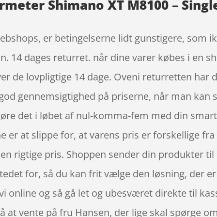
wermeter Shimano XT M8100 – Singl
ebshops, er betingelserne lidt gunstigere, som ikk
n. 14 dages returret. når dine varer købes i en 
 de lovpligtige 14 dage. Oveni returretten har du
n god gennemsigtighed på priserne, når man kan s
re det i løbet af nul-komma-fem med din smartph
er at slippe for, at varens pris er forskellige fra 
 den rigtige pris. Shoppen sender din produkter ti
tedet for, så du kan frit vælge den løsning, der er
 vi online og så gå let og ubesværet direkte til k
på at vente på fru Hansen, der lige skal spørge om