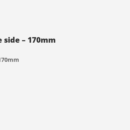
le side – 170mm
– 170mm