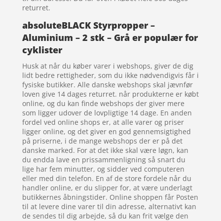
returret.
absoluteBLACK Styrpropper –
Aluminium – 2 stk – Grå er populær for
cyklister
Husk at når du køber varer i webshops, giver de dig
lidt bedre rettigheder, som du ikke nødvendigvis får i
fysiske butikker. Alle danske webshops skal jævnfør
loven give 14 dages returret. når produkterne er købt
online, og du kan finde webshops der giver mere
som ligger udover de lovpligtige 14 dage. En anden
fordel ved online shops er, at alle varer og priser
ligger online, og det giver en god gennemsigtighed
på priserne, i de mange webshops der er på det
danske marked. For at det ikke skal være løgn, kan
du endda lave en prissammenligning så snart du
lige har fem minutter, og sidder ved computeren
eller med din telefon. En af de store fordele når du
handler online, er du slipper for, at være underlagt
butikkernes åbningstider. Online shoppen får Posten
til at levere dine varer til din adresse, alternativt kan
de sendes til dig arbejde, så du kan frit vælge den