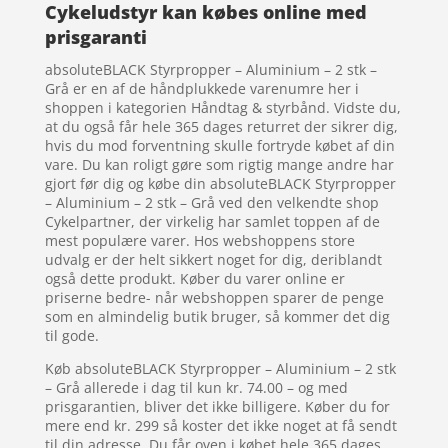
Cykeludstyr kan købes online med
prisgaranti
absoluteBLACK Styrpropper – Aluminium – 2 stk –
Grå er en af de håndplukkede varenumre her i
shoppen i kategorien Håndtag & styrbånd. Vidste du,
at du også får hele 365 dages returret der sikrer dig,
hvis du mod forventning skulle fortryde købet af din
vare. Du kan roligt gøre som rigtig mange andre har
gjort før dig og købe din absoluteBLACK Styrpropper
– Aluminium – 2 stk – Grå ved den velkendte shop
Cykelpartner, der virkelig har samlet toppen af de
mest populære varer. Hos webshoppens store
udvalg er der helt sikkert noget for dig, deriblandt
også dette produkt. Køber du varer online er
priserne bedre- når webshoppen sparer de penge
som en almindelig butik bruger, så kommer det dig
til gode.
Køb absoluteBLACK Styrpropper – Aluminium – 2 stk
– Grå allerede i dag til kun kr. 74.00 – og med
prisgarantien, bliver det ikke billigere. Køber du for
mere end kr. 299 så koster det ikke noget at få sendt
til din adresse. Du får oven i købet hele 365 dages