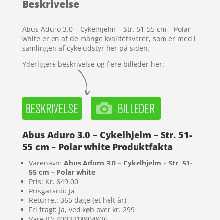
Beskrivelse
på
kundebedø
mmelser
Abus Aduro 3.0 – Cykelhjelm – Str. 51-55 cm – Polar
white er en af de mange kvalitetsvarer, som er med i
samlingen af cykeludstyr her på siden.
Yderligere beskrivelse og flere billeder her:
Abus Aduro 3.0 – Cykelhjelm – Str. 51-
55 cm – Polar white Produktfakta
Varenavn:
Abus Aduro 3.0 – Cykelhjelm – Str. 51-
55 cm – Polar white
Pris: Kr. 649.00
Prisgaranti: Ja
Returret: 365 dage (et helt år)
Fri fragt: Ja, ved køb over kr. 299
Vare ID: 4003318904936