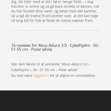
dig. De tider med at stå i kø er længe forbi – i dag
handler vi online og så gå bare direkte til kassen, når
du har fundet dine varer, og betal med det samme,
så ungå de trælse frustrationer over, at det kan tage
så lang tid for folk at finde de sidste mønter frem.
16 reviews for
Abus Aduro 3.0 - Cykelhjelm - Str.
51-55 cm - Polar white
Vær den første til at anmelde “Abus Aduro 3.0 –
Cykelhjelm – Str. 51-55 cm – Polar white”
Du skal være
logged in
for at afgive en anmeldelse.