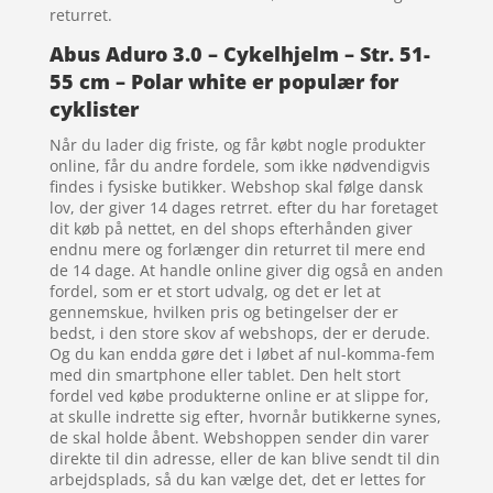
returret.
Abus Aduro 3.0 – Cykelhjelm – Str. 51-
55 cm – Polar white er populær for
cyklister
Når du lader dig friste, og får købt nogle produkter
online, får du andre fordele, som ikke nødvendigvis
findes i fysiske butikker. Webshop skal følge dansk
lov, der giver 14 dages retrret. efter du har foretaget
dit køb på nettet, en del shops efterhånden giver
endnu mere og forlænger din returret til mere end
de 14 dage. At handle online giver dig også en anden
fordel, som er et stort udvalg, og det er let at
gennemskue, hvilken pris og betingelser der er
bedst, i den store skov af webshops, der er derude.
Og du kan endda gøre det i løbet af nul-komma-fem
med din smartphone eller tablet. Den helt stort
fordel ved købe produkterne online er at slippe for,
at skulle indrette sig efter, hvornår butikkerne synes,
de skal holde åbent. Webshoppen sender din varer
direkte til din adresse, eller de kan blive sendt til din
arbejdsplads, så du kan vælge det, det er lettes for