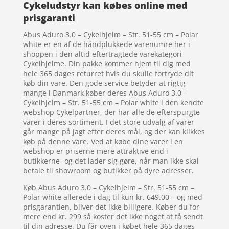
Cykeludstyr kan købes online med
prisgaranti
Abus Aduro 3.0 – Cykelhjelm – Str. 51-55 cm – Polar
white er en af de håndplukkede varenumre her i
shoppen i den altid eftertragtede varekategori
Cykelhjelme. Din pakke kommer hjem til dig med
hele 365 dages returret hvis du skulle fortryde dit
køb din vare. Den gode service betyder at rigtig
mange i Danmark køber deres Abus Aduro 3.0 –
Cykelhjelm – Str. 51-55 cm – Polar white i den kendte
webshop Cykelpartner, der har alle de efterspurgte
varer i deres sortiment. I det store udvalg af varer
går mange på jagt efter deres mål, og der kan klikkes
køb på denne vare. Ved at købe dine varer i en
webshop er priserne mere attraktive end i
butikkerne- og det lader sig gøre, når man ikke skal
betale til showroom og butikker på dyre adresser.
Køb Abus Aduro 3.0 – Cykelhjelm – Str. 51-55 cm –
Polar white allerede i dag til kun kr. 649.00 – og med
prisgarantien, bliver det ikke billigere. Køber du for
mere end kr. 299 så koster det ikke noget at få sendt
til din adresse. Du får oven i købet hele 365 dages