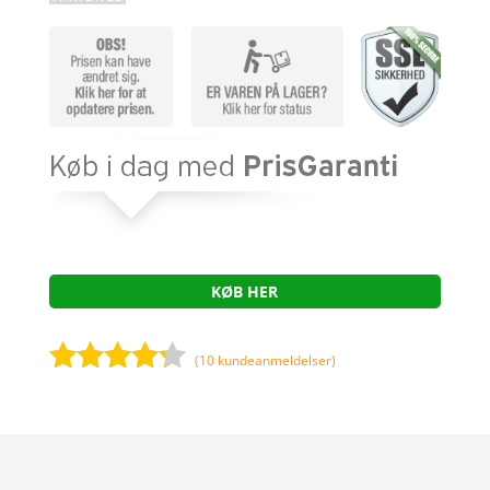
KØB HER
(
10
kundeanmeldelser)
Bedømt
som
4.1
ud af 5
baseret