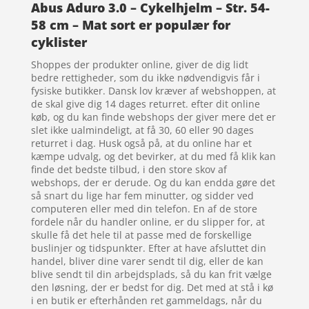
Abus Aduro 3.0 – Cykelhjelm – Str. 54-
58 cm – Mat sort er populær for
cyklister
Shoppes der produkter online, giver de dig lidt
bedre rettigheder, som du ikke nødvendigvis får i
fysiske butikker. Dansk lov kræver af webshoppen, at
de skal give dig 14 dages returret. efter dit online
køb, og du kan finde webshops der giver mere det er
slet ikke ualmindeligt, at få 30, 60 eller 90 dages
returret i dag. Husk også på, at du online har et
kæmpe udvalg, og det bevirker, at du med få klik kan
finde det bedste tilbud, i den store skov af
webshops, der er derude. Og du kan endda gøre det
så snart du lige har fem minutter, og sidder ved
computeren eller med din telefon. En af de store
fordele når du handler online, er du slipper for, at
skulle få det hele til at passe med de forskellige
buslinjer og tidspunkter. Efter at have afsluttet din
handel, bliver dine varer sendt til dig, eller de kan
blive sendt til din arbejdsplads, så du kan frit vælge
den løsning, der er bedst for dig. Det med at stå i kø
i en butik er efterhånden ret gammeldags, når du