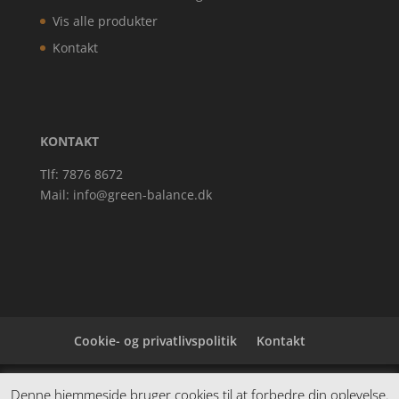
Vis alle produkter
Kontakt
KONTAKT
Tlf: 7876 8672
Mail:
info@green-balance.dk
Cookie- og privatlivspolitik
Kontakt
Denne hjemmeside samler et bredt udvalg af
Denne hjemmeside bruger cookies til at forbedre din oplevelse.