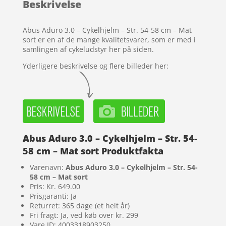
Beskrivelse
på
kundebedø
mmelser
Abus Aduro 3.0 – Cykelhjelm – Str. 54-58 cm – Mat
sort er en af de mange kvalitetsvarer, som er med i
samlingen af cykeludstyr her på siden.
Yderligere beskrivelse og flere billeder her:
Abus Aduro 3.0 – Cykelhjelm – Str. 54-
58 cm – Mat sort Produktfakta
Varenavn:
Abus Aduro 3.0 – Cykelhjelm – Str. 54-
58 cm – Mat sort
Pris: Kr. 649.00
Prisgaranti: Ja
Returret: 365 dage (et helt år)
Fri fragt: Ja, ved køb over kr. 299
Vare ID: 4003318903250