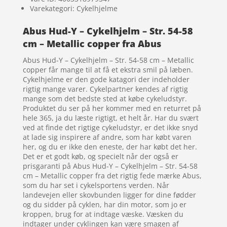
Varekategori: Cykelhjelme
Abus Hud-Y – Cykelhjelm – Str. 54-58
cm – Metallic copper fra Abus
Abus Hud-Y – Cykelhjelm – Str. 54-58 cm – Metallic
copper får mange til at få et ekstra smil på læben.
Cykelhjelme er den gode katagori der indeholder
rigtig mange varer. Cykelpartner kendes af rigtig
mange som det bedste sted at købe cykeludstyr.
Produktet du ser på her kommer med en returret på
hele 365, ja du læste rigtigt, et helt år. Har du svært
ved at finde det rigtige cykeludstyr, er det ikke snyd
at lade sig inspirere af andre, som har købt varen
her, og du er ikke den eneste, der har købt det her.
Det er et godt køb, og specielt når der også er
prisgaranti på Abus Hud-Y – Cykelhjelm – Str. 54-58
cm – Metallic copper fra det rigtig fede mærke Abus,
som du har set i cykelsportens verden. Når
landevejen eller skovbunden ligger for dine fødder
og du sidder på cyklen, har din motor, som jo er
kroppen, brug for at indtage væske. Væsken du
indtager under cyklingen kan være smagen af