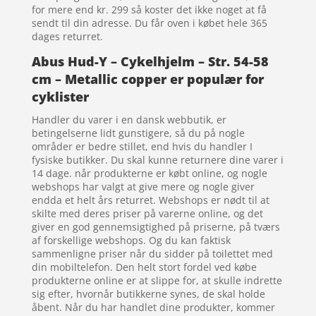
for mere end kr. 299 så koster det ikke noget at få
sendt til din adresse. Du får oven i købet hele 365
dages returret.
Abus Hud-Y – Cykelhjelm – Str. 54-58
cm – Metallic copper er populær for
cyklister
Handler du varer i en dansk webbutik, er
betingelserne lidt gunstigere, så du på nogle
områder er bedre stillet, end hvis du handler I
fysiske butikker. Du skal kunne returnere dine varer i
14 dage. når produkterne er købt online, og nogle
webshops har valgt at give mere og nogle giver
endda et helt års returret. Webshops er nødt til at
skilte med deres priser på varerne online, og det
giver en god gennemsigtighed på priserne, på tværs
af forskellige webshops. Og du kan faktisk
sammenligne priser når du sidder på toilettet med
din mobiltelefon. Den helt stort fordel ved købe
produkterne online er at slippe for, at skulle indrette
sig efter, hvornår butikkerne synes, de skal holde
åbent. Når du har handlet dine produkter, kommer