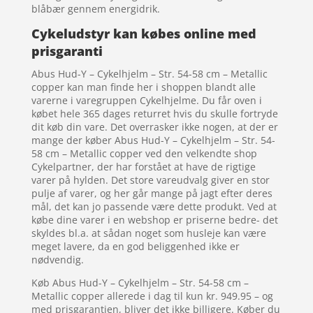
blåbær gennem energidrik.
Cykeludstyr kan købes online med
prisgaranti
Abus Hud-Y – Cykelhjelm – Str. 54-58 cm – Metallic
copper kan man finde her i shoppen blandt alle
varerne i varegruppen Cykelhjelme. Du får oven i
købet hele 365 dages returret hvis du skulle fortryde
dit køb din vare. Det overrasker ikke nogen, at der er
mange der køber Abus Hud-Y – Cykelhjelm – Str. 54-
58 cm – Metallic copper ved den velkendte shop
Cykelpartner, der har forstået at have de rigtige
varer på hylden. Det store vareudvalg giver en stor
pulje af varer, og her går mange på jagt efter deres
mål, det kan jo passende være dette produkt. Ved at
købe dine varer i en webshop er priserne bedre- det
skyldes bl.a. at sådan noget som husleje kan være
meget lavere, da en god beliggenhed ikke er
nødvendig.
Køb Abus Hud-Y – Cykelhjelm – Str. 54-58 cm –
Metallic copper allerede i dag til kun kr. 949.95 – og
med prisgarantien, bliver det ikke billigere. Køber du