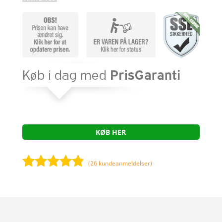
KØB HER
(
26
kundeanmeldelser)
Bedømt
som
4.7
ud af 5
baseret på