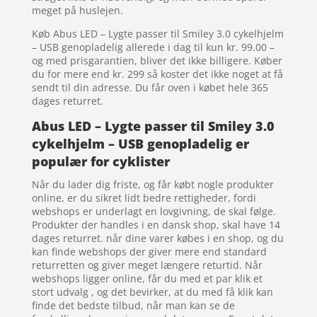
meget på huslejen.
Køb Abus LED – Lygte passer til Smiley 3.0 cykelhjelm
– USB genopladelig allerede i dag til kun kr. 99.00 –
og med prisgarantien, bliver det ikke billigere. Køber
du for mere end kr. 299 så koster det ikke noget at få
sendt til din adresse. Du får oven i købet hele 365
dages returret.
Abus LED – Lygte passer til Smiley 3.0
cykelhjelm – USB genopladelig er
populær for cyklister
Når du lader dig friste, og får købt nogle produkter
online, er du sikret lidt bedre rettigheder, fordi
webshops er underlagt en lovgivning, de skal følge.
Produkter der handles i en dansk shop, skal have 14
dages returret. når dine varer købes i en shop, og du
kan finde webshops der giver mere end standard
returretten og giver meget længere returtid. Når
webshops ligger online, får du med et par klik et
stort udvalg , og det bevirker, at du med få klik kan
finde det bedste tilbud, når man kan se de