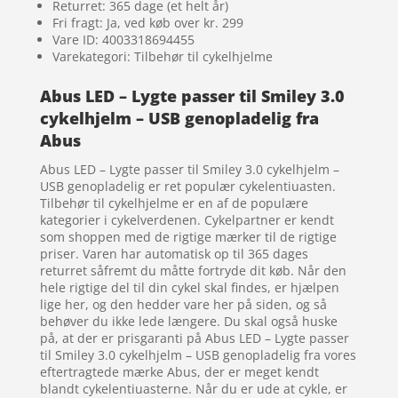
Returret: 365 dage (et helt år)
Fri fragt: Ja, ved køb over kr. 299
Vare ID: 4003318694455
Varekategori: Tilbehør til cykelhjelme
Abus LED – Lygte passer til Smiley 3.0
cykelhjelm – USB genopladelig fra
Abus
Abus LED – Lygte passer til Smiley 3.0 cykelhjelm –
USB genopladelig er ret populær cykelentiuasten.
Tilbehør til cykelhjelme er en af de populære
kategorier i cykelverdenen. Cykelpartner er kendt
som shoppen med de rigtige mærker til de rigtige
priser. Varen har automatisk op til 365 dages
returret såfremt du måtte fortryde dit køb. Når den
hele rigtige del til din cykel skal findes, er hjælpen
lige her, og den hedder vare her på siden, og så
behøver du ikke lede længere. Du skal også huske
på, at der er prisgaranti på Abus LED – Lygte passer
til Smiley 3.0 cykelhjelm – USB genopladelig fra vores
eftertragtede mærke Abus, der er meget kendt
blandt cykelentiuasterne. Når du er ude at cykle, er