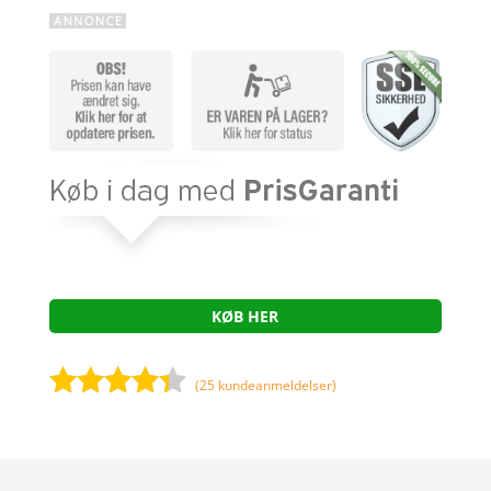
KØB HER
(
25
kundeanmeldelser)
Bedømt
som
4.2
ud af 5