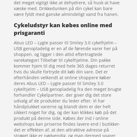
det meget vigtigt ikke at dehydrere, så husk at have
væske med. Drikkedunken på din cykel kan bare
være fyldt med ganske almindeligt vand fra hanen.
Cykeludstyr kan købes online med
prisgaranti
Abus LED – Lygte passer til Smiley 3.0 cykelhjelm –
USB genopladelig er en af de førende varer her på
shoppen, og ligger i den altid eftertragtede
varekategori Tilbehør til cykelhjelme. Din pakke
kommer hjem til dig med hele 365 dages returret
hvis du skulle fortryde dit køb din vare. Det er
efterhånden velkendt at online shoppere køber
deres Abus LED – Lygte passer til Smiley 3.0
cykelhjelm – USB genopladelig fra den meget brugte
forhandler Cykelpartner, der giver dig det store
udvalg af de produkter du leder efter. Vi har
håndplukket varerne og blandt dem er der helt
sikkert noget for dig, og der kan klikkes køb på det
produkt på denne side. Købes der ind i online
webshops kan priserne findes lavere end i butikker-
det er effekten af, at den attraktive adresse på
strøget ikke er nødvendig, og man dermed sparer