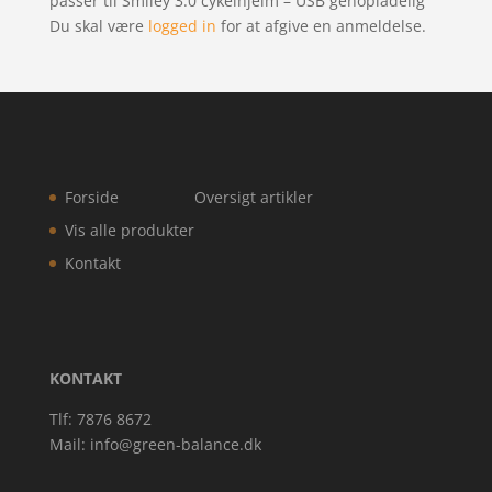
passer til Smiley 3.0 cykelhjelm – USB genopladelig”
Du skal være
logged in
for at afgive en anmeldelse.
Forside
Oversigt artikler
Vis alle produkter
Kontakt
KONTAKT
Tlf: 7876 8672
Mail:
info@green-balance.dk