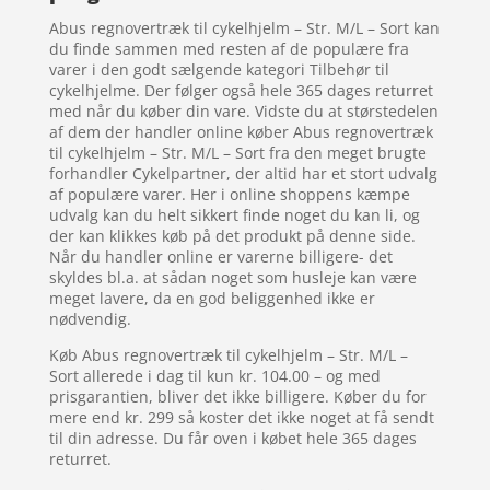
Abus regnovertræk til cykelhjelm – Str. M/L – Sort kan
du finde sammen med resten af de populære fra
varer i den godt sælgende kategori Tilbehør til
cykelhjelme. Der følger også hele 365 dages returret
med når du køber din vare. Vidste du at størstedelen
af dem der handler online køber Abus regnovertræk
til cykelhjelm – Str. M/L – Sort fra den meget brugte
forhandler Cykelpartner, der altid har et stort udvalg
af populære varer. Her i online shoppens kæmpe
udvalg kan du helt sikkert finde noget du kan li, og
der kan klikkes køb på det produkt på denne side.
Når du handler online er varerne billigere- det
skyldes bl.a. at sådan noget som husleje kan være
meget lavere, da en god beliggenhed ikke er
nødvendig.
Køb Abus regnovertræk til cykelhjelm – Str. M/L –
Sort allerede i dag til kun kr. 104.00 – og med
prisgarantien, bliver det ikke billigere. Køber du for
mere end kr. 299 så koster det ikke noget at få sendt
til din adresse. Du får oven i købet hele 365 dages
returret.