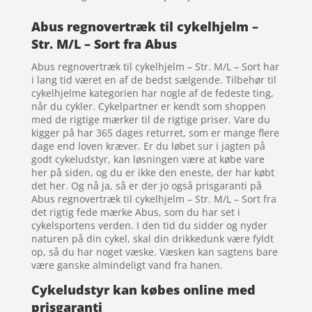
Abus regnovertræk til cykelhjelm –
Str. M/L – Sort fra Abus
Abus regnovertræk til cykelhjelm – Str. M/L – Sort har
i lang tid været en af de bedst sælgende. Tilbehør til
cykelhjelme kategorien har nogle af de fedeste ting,
når du cykler. Cykelpartner er kendt som shoppen
med de rigtige mærker til de rigtige priser. Vare du
kigger på har 365 dages returret, som er mange flere
dage end loven kræver. Er du løbet sur i jagten på
godt cykeludstyr, kan løsningen være at købe vare
her på siden, og du er ikke den eneste, der har købt
det her. Og nå ja, så er der jo også prisgaranti på
Abus regnovertræk til cykelhjelm – Str. M/L – Sort fra
det rigtig fede mærke Abus, som du har set i
cykelsportens verden. I den tid du sidder og nyder
naturen på din cykel, skal din drikkedunk være fyldt
op, så du har noget væske. Væsken kan sagtens bare
være ganske almindeligt vand fra hanen.
Cykeludstyr kan købes online med
prisgaranti