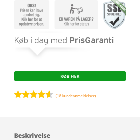
KØB HER
(
18
kundeanmeldelser)
Bedømt
som
4.5
ud af 5
baseret
Beskrivelse
på