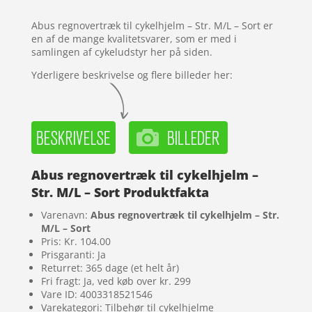
kundebedø
mmelser
Abus regnovertræk til cykelhjelm – Str. M/L – Sort er
en af de mange kvalitetsvarer, som er med i
samlingen af cykeludstyr her på siden.
Yderligere beskrivelse og flere billeder her:
Abus regnovertræk til cykelhjelm –
Str. M/L – Sort Produktfakta
Varenavn:
Abus regnovertræk til cykelhjelm – Str.
M/L – Sort
Pris: Kr. 104.00
Prisgaranti: Ja
Returret: 365 dage (et helt år)
Fri fragt: Ja, ved køb over kr. 299
Vare ID: 4003318521546
Varekategori: Tilbehør til cykelhjelme