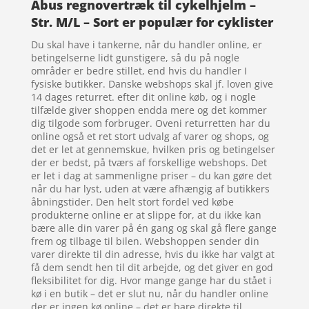
Abus regnovertræk til cykelhjelm –
Str. M/L – Sort er populær for cyklister
Du skal have i tankerne, når du handler online, er
betingelserne lidt gunstigere, så du på nogle
områder er bedre stillet, end hvis du handler I
fysiske butikker. Danske webshops skal jf. loven give
14 dages returret. efter dit online køb, og i nogle
tilfælde giver shoppen endda mere og det kommer
dig tilgode som forbruger. Oveni returretten har du
online også et ret stort udvalg af varer og shops, og
det er let at gennemskue, hvilken pris og betingelser
der er bedst, på tværs af forskellige webshops. Det
er let i dag at sammenligne priser – du kan gøre det
når du har lyst, uden at være afhængig af butikkers
åbningstider. Den helt stort fordel ved købe
produkterne online er at slippe for, at du ikke kan
bære alle din varer på én gang og skal gå flere gange
frem og tilbage til bilen. Webshoppen sender din
varer direkte til din adresse, hvis du ikke har valgt at
få dem sendt hen til dit arbejde, og det giver en god
fleksibilitet for dig. Hvor mange gange har du stået i
kø i en butik – det er slut nu, når du handler online
der er ingen kø online – det er bare direkte til