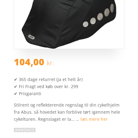
104,00
kr.
✔ 365 dage returret (ja et helt år)
✔ Fri Fragt ved køb over kr. 299
✔ Prisgaranti
Stilrent og reflekterende regnslag til din cykelhjelm
fra Abus, så hovedet kan forblive tørt igennem hele
cykelturen. Regnslaget er la… …
læs mere her