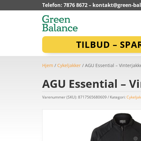
Telefon: 7876 8672 –
kontakt@green-ba
TILBUD – SPA
Hjem
/
Cykeljakker
/ AGU Essential – Vinterjakke
AGU Essential – Vi
Varenummer (SKU):
8717565680609
Kategori:
Cykelja