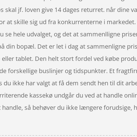
skal jf. loven give 14 dages returret. når dine v
or at skille sig ud fra konkurrenterne i markede
u se hele udvalget, og det at sammenlligne priser
å din bopæl. Det er let i dag at sammenligne prise
r tablet. Den helt stort fordel ved købe produkt
 de forskellige buslinjer og tidspunkter. Et fragt
s du ikke har valgt at få dem sendt hen til dit arb
 irriterende kassekø undgår du ved at handle onli
t handle, så behøver du ikke længere forudsige, hv