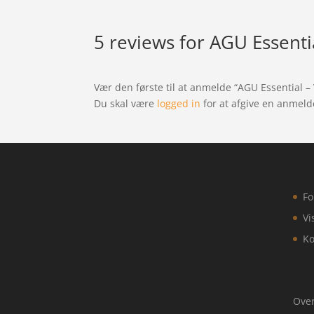
5 reviews for
AGU Essentia
Vær den første til at anmelde “AGU Essential – 
Du skal være
logged in
for at afgive en anmeld
Fo
Vi
Ko
Over