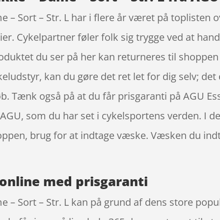
– Sort – Str. L har i flere år været på toplisten 
er. Cykelpartner føler folk sig trygge ved at han
roduktet du ser på her kan returneres til shoppen
keludstyr, kan du gøre det ret let for dig selv; det
 køb. Tænk også på at du får prisgaranti på AGU Es
 AGU, som du har set i cykelsportens verden. I de
roppen, brug for at indtage væske. Væsken du in
online med prisgaranti
 – Sort – Str. L kan på grund af dens store popul