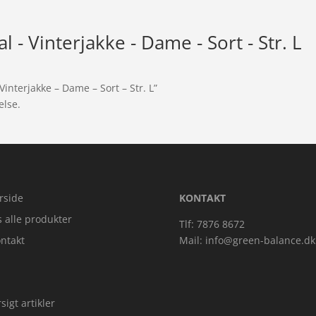
l - Vinterjakke - Dame - Sort - Str. L
Vinterjakke – Dame – Sort – Str. L”
else.
rside
KONTAKT
s alle produkter
Tlf: 7876 8672
ntakt
Mail:
info@green-balance.dk
sigt artikler