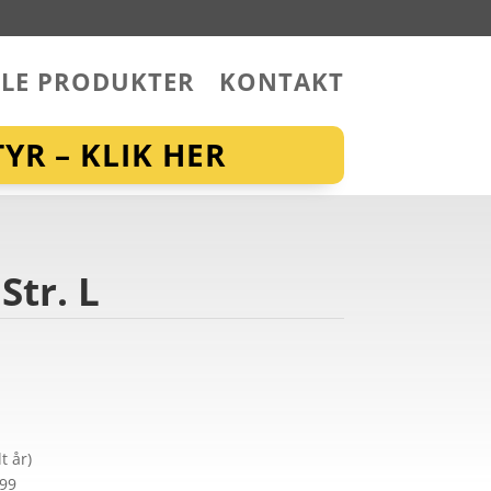
LLE PRODUKTER
KONTAKT
YR – KLIK HER
Str. L
t år)
299