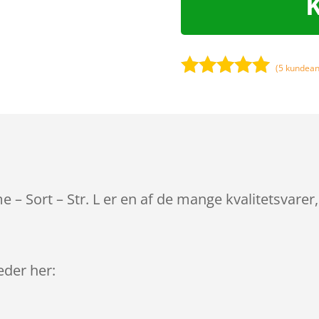
(
5
kundean
Bedømt
som
4.9
ud af 5
baseret på
kundebedøm
melser
 – Sort – Str. L er en af de mange kvalitetsvare
leder her: