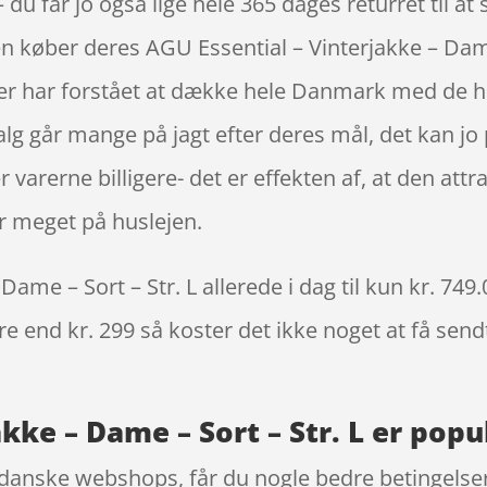
du får jo også lige hele 365 dages returret til at
den køber deres AGU Essential – Vinterjakke – Dam
er har forstået at dække hele Danmark med de he
valg går mange på jagt efter deres mål, det kan j
varerne billigere- det er effekten af, at den attr
 meget på huslejen.
ame – Sort – Str. L allerede i dag til kun kr. 749
re end kr. 299 så koster det ikke noget at få sendt
kke – Dame – Sort – Str. L er popu
danske webshops, får du nogle bedre betingelser,