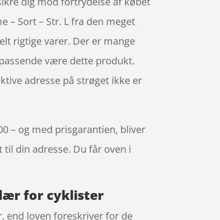
 sikre dig mod fortrydelse af købet
e – Sort – Str. L fra den meget
lt rigtige varer. Der er mange
o passende være dette produkt.
aktive adresse på strøget ikke er
.00 – og med prisgarantien, bliver
 til din adresse. Du får oven i
lær for cyklister
 end loven foreskriver for de