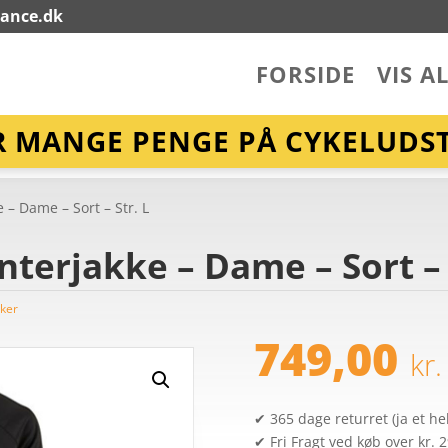
lance.dk
FORSIDE
VIS A
R MANGE PENGE PÅ CYKELUDST
 – Dame – Sort – Str. L
nterjakke – Dame – Sort – 
kker
749,00
kr.
✔ 365 dage returret (ja et hel
✔ Fri Fragt ved køb over kr. 