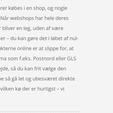
arer købes i en shop, og nogle
t. Når webshops har hele deres
 bliver en leg, uden af være
r – du kan gøre det i løbet af nul-
erne online er at slippe for, at
firma som f.eks. Postnord eller GLS
ejde, så du kan frit vælge den
ne så gå let og ubesværet direkte
ilken kø der er hurtigst – vi