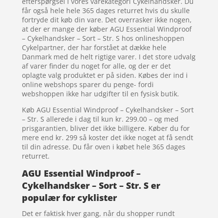
efterspørgsel i vores varekategori Cykelhandsker. Du
får også hele hele 365 dages returret hvis du skulle
fortryde dit køb din vare. Det overrasker ikke nogen,
at der er mange der køber AGU Essential Windproof
– Cykelhandsker – Sort – Str. S hos onlineshoppen
Cykelpartner, der har forstået at dække hele
Danmark med de helt rigtige varer. I det store udvalg
af varer finder du noget for alle, og der er det
oplagte valg produktet er på siden. Købes der ind i
online webshops sparer du penge- fordi
webshoppen ikke har udgifter til en fysisk butik.
Køb AGU Essential Windproof – Cykelhandsker – Sort
– Str. S allerede i dag til kun kr. 299.00 – og med
prisgarantien, bliver det ikke billigere. Køber du for
mere end kr. 299 så koster det ikke noget at få sendt
til din adresse. Du får oven i købet hele 365 dages
returret.
AGU Essential Windproof –
Cykelhandsker – Sort – Str. S er
populær for cyklister
Det er faktisk hver gang, når du shopper rundt