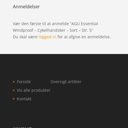
Anmeldelser
Vær den første til at anmelde “AGU Essential
Windproof – Cykelhandsker – Sort – Str. S”
Du skal være
logged in
for at afgive en anmeldelse.
Forside
Oversigt artikler
Vis alle produkter
Kontakt