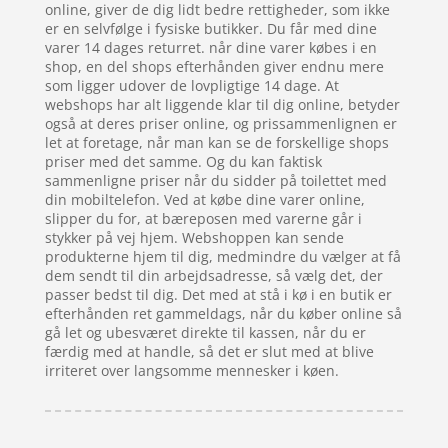
online, giver de dig lidt bedre rettigheder, som ikke
er en selvfølge i fysiske butikker. Du får med dine
varer 14 dages returret. når dine varer købes i en
shop, en del shops efterhånden giver endnu mere
som ligger udover de lovpligtige 14 dage. At
webshops har alt liggende klar til dig online, betyder
også at deres priser online, og prissammenlignen er
let at foretage, når man kan se de forskellige shops
priser med det samme. Og du kan faktisk
sammenligne priser når du sidder på toilettet med
din mobiltelefon. Ved at købe dine varer online,
slipper du for, at bæreposen med varerne går i
stykker på vej hjem. Webshoppen kan sende
produkterne hjem til dig, medmindre du vælger at få
dem sendt til din arbejdsadresse, så vælg det, der
passer bedst til dig. Det med at stå i kø i en butik er
efterhånden ret gammeldags, når du køber online så
gå let og ubesværet direkte til kassen, når du er
færdig med at handle, så det er slut med at blive
irriteret over langsomme mennesker i køen.