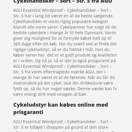
Cykelhandsker – Sort – Str. S fra AGU
AGU Essential Windproof – Cykelhandsker – Sort –
Str. S har i lang tid været en af de bedst sælgende.
Cykelhandsker er vores rigtig populære kategori
blandt alle vores varer. Cykelpartner har solgt de de
bedste cykeldele i mange år til hele Danmark. Varen
giver dig mulighed for at fortryde købet helt op til
365 dage efter dit køb. Har du svært ved at finde det
rigtige cykeludstyr, så er du faktisk i mål, hvis du
køber varen her, det er et godt produkt og kvaliteten
er i orden. Og nå ja, så er der jo også prisgaranti på
AGU Essential Windproof – Cykelhandsker – Sort –
Str. S fra vores eftertragtede mærke AGU, der i
mange år har været et af de førende. Når du får dit
motionskick på din cykel, skal din drikkedunk være
fyldt op, så du har noget væske. Denne væske kan fx
være energi drik med smagen af bær.
Cykeludstyr kan købes online med
prisgaranti
AGU Essential Windproof – Cykelhandsker – Sort –
Str. S er tilføjet i shoppen på grund af den store