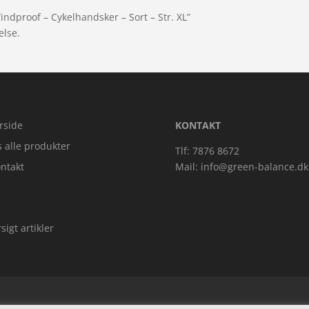
indproof – Cykelhandsker – Sort – Str. XL”
else.
rside
KONTAKT
s alle produkter
Tlf: 7876 8672
ntakt
Mail:
info@green-balance.dk
sigt artikler