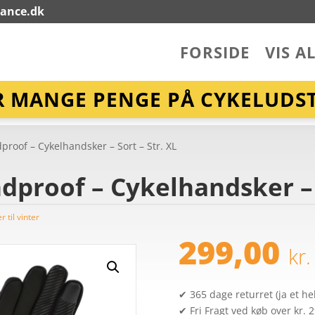
lance.dk
FORSIDE
VIS A
R MANGE PENGE PÅ CYKELUDST
proof – Cykelhandsker – Sort – Str. XL
dproof – Cykelhandsker – S
 til vinter
299,00
kr.
✔ 365 dage returret (ja et hel
✔ Fri Fragt ved køb over kr. 