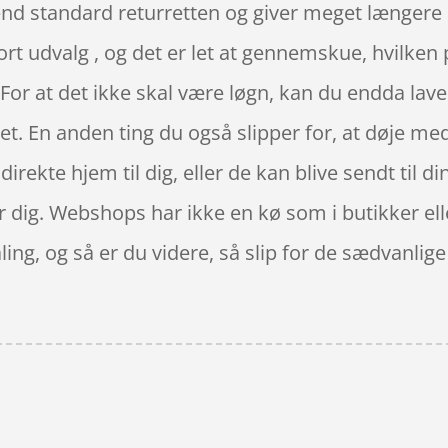
nd standard returretten og giver meget længere 
tort udvalg , og det er let at gennemskue, hvilken 
 For at det ikke skal være løgn, kan du endda la
get. En anden ting du også slipper for, at døje me
 direkte hjem til dig, eller de kan blive sendt til d
or dig. Webshops har ikke en kø som i butikker e
taling, og så er du videre, så slip for de sædvanli