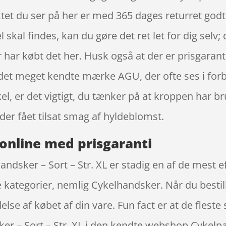
et du ser på her er med 365 dages returret godt 
el skal findes, kan du gøre det ret let for dig selv
r har købt det her. Husk også at der er prisgara
a det meget kendte mærke AGU, der ofte ses i forb
kel, er det vigtigt, du tænker på at kroppen har 
der fået tilsat smag af hyldeblomst.
online med prisgaranti
dsker – Sort – Str. XL er stadig en af de mest ef
 kategorier, nemlig Cykelhandsker. Når du bestil
rydelse af købet af din vare. Fun fact er at de fl
er – Sort – Str. XL i den kendte webshop Cykelpa