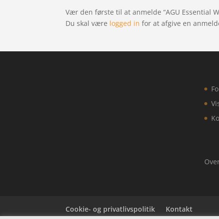
Vær den første til at anmelde “AGU Essential W
Du skal være
logged in
for at afgive en anmeld
Fo
Vi
Ko
Over
Cookie- og privatlivspolitik
Kontakt