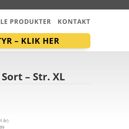
LLE PRODUKTER
KONTAKT
YR – KLIK HER
ort – Str. XL
t år)
299