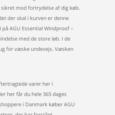
sikret mod fortrydelse af dig køb.
; det der skal i kurven er denne
nti på AGU Essential Windproof –
indelse med de store løb. I de
brug for væske undevejs. Væsken
tertragtede varer her i
ler her får du hele 365 dages
este shoppere i Danmark køber AGU
rtner, der har forstået