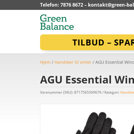
Telefon: 7876 8672 –
kontakt@green-ba
TILBUD – SPA
Hjem
/
Handsker til vinter
/ AGU Essential Wind
AGU Essential Win
Varenummer (SKU):
8717565569676
Kategori:
Handsker