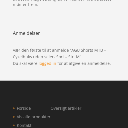
mønter frem.
Anmeldelser
Vær den første til at anmelde “AGU Shorts MTB –
Cykelbuks uden seler- Sort – Str. M”
Du skal være
logged in
for at afgive en anmeldelse.
Forside
Oversigt artikler
Vis alle produkter
Kontakt