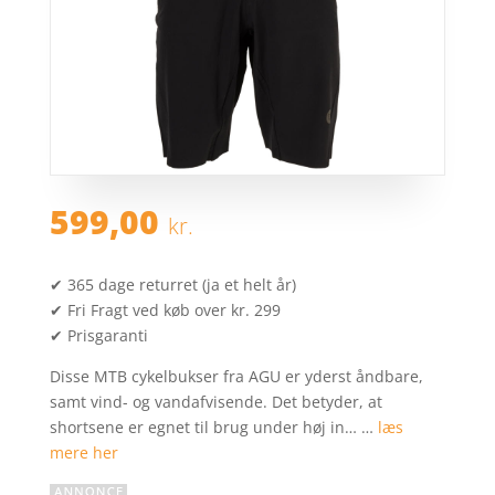
599,00
kr.
✔ 365 dage returret (ja et helt år)
✔ Fri Fragt ved køb over kr. 299
✔ Prisgaranti
Disse MTB cykelbukser fra AGU er yderst åndbare,
samt vind- og vandafvisende. Det betyder, at
shortsene er egnet til brug under høj in… …
læs
mere her