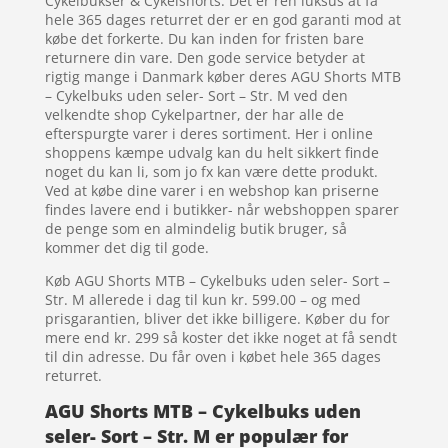
Cykelbukser & Cykelshorts. Det er ren luksus at få
hele 365 dages returret der er en god garanti mod at
købe det forkerte. Du kan inden for fristen bare
returnere din vare. Den gode service betyder at
rigtig mange i Danmark køber deres AGU Shorts MTB
– Cykelbuks uden seler- Sort – Str. M ved den
velkendte shop Cykelpartner, der har alle de
efterspurgte varer i deres sortiment. Her i online
shoppens kæmpe udvalg kan du helt sikkert finde
noget du kan li, som jo fx kan være dette produkt.
Ved at købe dine varer i en webshop kan priserne
findes lavere end i butikker- når webshoppen sparer
de penge som en almindelig butik bruger, så
kommer det dig til gode.
Køb AGU Shorts MTB – Cykelbuks uden seler- Sort –
Str. M allerede i dag til kun kr. 599.00 – og med
prisgarantien, bliver det ikke billigere. Køber du for
mere end kr. 299 så koster det ikke noget at få sendt
til din adresse. Du får oven i købet hele 365 dages
returret.
AGU Shorts MTB – Cykelbuks uden
seler- Sort – Str. M er populær for