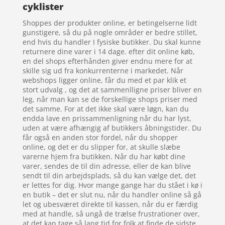
cyklister
Shoppes der produkter online, er betingelserne lidt
gunstigere, så du på nogle områder er bedre stillet,
end hvis du handler I fysiske butikker. Du skal kunne
returnere dine varer i 14 dage. efter dit online køb,
en del shops efterhånden giver endnu mere for at
skille sig ud fra konkurrenterne i markedet. Når
webshops ligger online, får du med et par klik et
stort udvalg , og det at sammenlligne priser bliver en
leg, når man kan se de forskellige shops priser med
det samme. For at det ikke skal være løgn, kan du
endda lave en prissammenligning når du har lyst,
uden at være afhængig af butikkers åbningstider. Du
får også en anden stor fordel, når du shopper
online, og det er du slipper for, at skulle slæbe
varerne hjem fra butikken. Når du har købt dine
varer, sendes de til din adresse, eller de kan blive
sendt til din arbejdsplads, så du kan vælge det, det
er lettes for dig. Hvor mange gange har du stået i kø i
en butik – det er slut nu, når du handler online så gå
let og ubesværet direkte til kassen, når du er færdig
med at handle, så ungå de trælse frustrationer over,
at det kan tage så lang tid for folk at finde de sidste