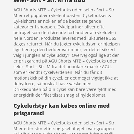
seler- Sort – Str. M fra AGU
AGU Shorts MTB – Cykelbuks uden seler- Sort – Str.
M er ret populær cykelentiuasten. Cykelbukser &
Cykelshorts er nok en af de bedst sælgende
kategorier i shoppen. Cykelpartner bliver ofte
betraget som den førende forhandler af cykeldele i
hele Norden. Produktet leveres med luksuriøse 365
dages returret. Når du jagter cykeludstyr, er hjælpen
lige her, og den hedder varen her, er det et sikkert
valg i junglen af cykeludstyr. Overvej også lige at der
er prisgaranti på AGU Shorts MTB – Cykelbuks uden
seler- Sort – Str. M fra det populære mærke AGU,
som er kendt i cykelverdenen. Når du får dit
motionskick på din cykel, er det meget vigtigt ikke at
dehydrere, så husk at have væske med.
Drikkedunken på din cykel kan bare være fyldt med
energidrik der fået tilsat smag af hyldeblomst.
Cykeludstyr kan købes online med
prisgaranti
AGU Shorts MTB – Cykelbuks uden seler- Sort – Str.
M er efter stor efterspørgsel tilføjet i varegruppen