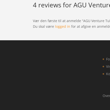
4 reviews for
AGU Venture 
Vær den første til at anmelde “AGU Venture Tub
Du skal være
logged in
for at afgive en anmeld
Fo
Vi
Ko
Over