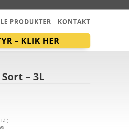
LLE PRODUKTER
KONTAKT
YR – KLIK HER
Sort – 3L
t år)
299