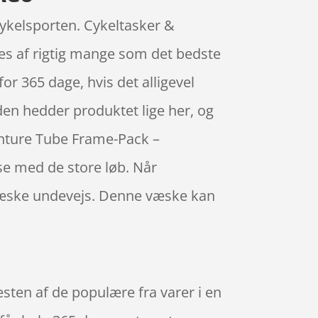
cykelsporten. Cykeltasker &
es af rigtig mange som det bedste
or 365 dage, hvis det alligevel
g den hedder produktet lige her, og
enture Tube Frame-Pack –
se med de store løb. Når
e væske undevejs. Denne væske kan
ten af de populære fra varer i en