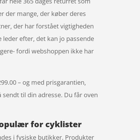
 får hele 365 dages returret som
k er der mange, der køber deres
er, der har forstået vigtigheden
e leder efter, det kan jo passende
ligere- fordi webshoppen ikke har
 299.00 – og med prisgarantien,
å sendt til din adresse. Du får oven
opulær for cyklister
ndes i fysiske butikker. Produkter