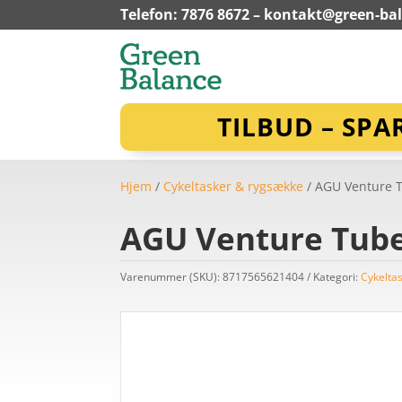
Telefon: 7876 8672 –
kontakt@green-ba
TILBUD – SPA
Hjem
/
Cykeltasker & rygsække
/ AGU Venture T
AGU Venture Tube 
Varenummer (SKU):
8717565621404
Kategori:
Cykelta