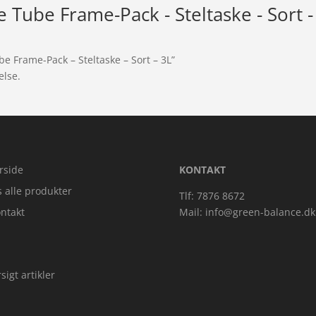
Tube Frame-Pack - Steltaske - Sort -
e Frame-Pack – Steltaske – Sort – 3L”
else.
rside
KONTAKT
s alle produkter
Tlf: 7876 8672
ntakt
Mail:
info@green-balance.dk
sigt artikler