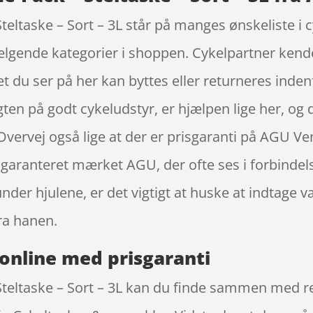
ltaske – Sort – 3L står på manges ønskeliste i 
ælgende kategorier i shoppen. Cykelpartner kend
t du ser på her kan byttes eller returneres indenf
 jagten på godt cykeludstyr, er hjælpen lige her, o
Overvej også lige at der er prisgaranti på AGU V
r garanteret mærket AGU, der ofte ses i forbindel
nder hjulene, er det vigtigt at huske at indtag
ra hanen.
online med prisgaranti
eltaske – Sort – 3L kan du finde sammen med res