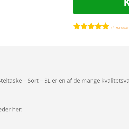
(
4
kundean
Bedømt
som
4.8
ud af 5
baseret på
kundebedø
mmelser
ltaske – Sort – 3L er en af de mange kvalitetsv
leder her: