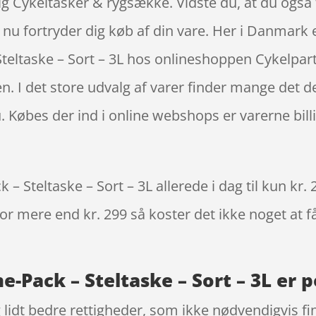
lig Cykeltasker & rygsække. Vidste du, at du også
du nu fortryder dig køb af din vare. Her i Danmar
ltaske – Sort – 3L hos onlineshoppen Cykelpartn
en. I det store udvalg af varer finder mange det d
u. Købes der ind i online webshops er varerne bil
Steltaske – Sort – 3L allerede i dag til kun kr.
 for mere end kr. 299 så koster det ikke noget at f
Pack – Steltaske – Sort – 3L er p
g lidt bedre rettigheder, som ikke nødvendigvis fi