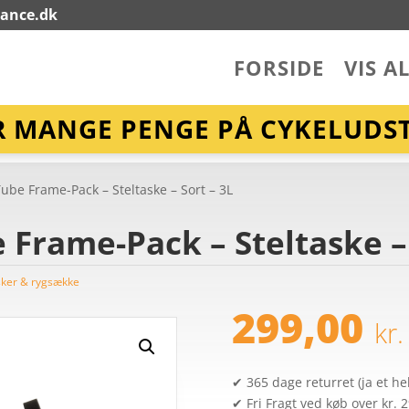
lance.dk
FORSIDE
VIS A
R MANGE PENGE PÅ CYKELUDST
ube Frame-Pack – Steltaske – Sort – 3L
Frame-Pack – Steltaske – 
sker & rygsække
299,00
kr.
✔ 365 dage returret (ja et hel
✔ Fri Fragt ved køb over kr. 