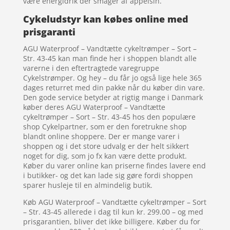
være energidrik der smager af appelsin.
Cykeludstyr kan købes online med
prisgaranti
AGU Waterproof – Vandtætte cykeltrømper – Sort –
Str. 43-45 kan man finde her i shoppen blandt alle
varerne i den eftertragtede varegruppe
Cykelstrømper. Og hey – du får jo også lige hele 365
dages returret med din pakke når du køber din vare.
Den gode service betyder at rigtig mange i Danmark
køber deres AGU Waterproof – Vandtætte
cykeltrømper – Sort – Str. 43-45 hos den populære
shop Cykelpartner, som er den foretrukne shop
blandt online shoppere. Der er mange varer i
shoppen og i det store udvalg er der helt sikkert
noget for dig, som jo fx kan være dette produkt.
Køber du varer online kan priserne findes lavere end
i butikker- og det kan lade sig gøre fordi shoppen
sparer husleje til en almindelig butik.
Køb AGU Waterproof – Vandtætte cykeltrømper – Sort
– Str. 43-45 allerede i dag til kun kr. 299.00 – og med
prisgarantien, bliver det ikke billigere. Køber du for