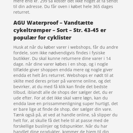
mere end kr. 299 så koster det ikke noget at få sendt
til din adresse. Du får oven i købet hele 365 dages
returret.
AGU Waterproof – Vandtætte
cykeltrømper – Sort – Str. 43-45 er
populær for cyklister
Husk at når du køber varer i webshops, får du andre
fordele, som ikke nødvendigvis findes i fysiske
butikker. Du skal kunne returnere dine varer i 14
dage. når dine varer købes i en shop, og i nogle
tilfælde giver shoppen endda mere og nogle giver
endda et helt års returret. Webshops er nødt til at
skilte med deres priser på varerne online, og det
bevirker, at du med få klik kan finde det bedste
tilbud, iblandt alle de shops der sælger det, du er
ude efter. For at det ikke skal være løgn, kan du
endda lave en prissammenligning super hurtigt, det
er bare lige at finde de shop, der sælger din vare.
Tænk også på, at ved at handle online, så slipper du
helt for, at skulle få det hele til at passe med de
forskellige buslinjer og tidspunkter. Når du har
handlet dine produkter, kommer de hjem til din