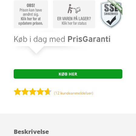
KØB HER
(
12
kundeanmeldelser)
Bedømt
som
4.5
ud af 5
baseret
Beskrivelse
på