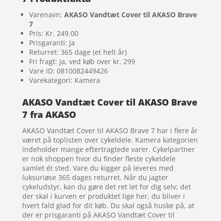
Varenavn:
AKASO Vandtæt Cover til AKASO Brave
7
Pris: Kr. 249.00
Prisgaranti: Ja
Returret: 365 dage (et helt år)
Fri fragt: Ja, ved køb over kr. 299
Vare ID: 0810082449426
Varekategori: Kamera
AKASO Vandtæt Cover til AKASO Brave
7 fra AKASO
AKASO Vandtæt Cover til AKASO Brave 7 har i flere år
været på toplisten over cykeldele. Kamera kategorien
indeholder mange eftertragtede varer. Cykelpartner
er nok shoppen hvor du finder fleste cykeldele
samlet ét sted. Vare du kigger på leveres med
luksuriøse 365 dages returret. Når du jagter
cykeludstyr, kan du gøre det ret let for dig selv; det
der skal i kurven er produktet lige her, du bliver i
hvert fald glad for dit køb. Du skal også huske på, at
der er prisgaranti på AKASO Vandtæt Cover til