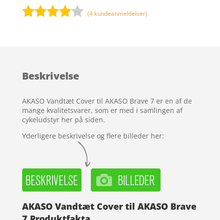
(
4
kundeanmeldelser)
Bedømt
som
3.9
ud af 5
baseret
Beskrivelse
på
kundebed
ømmels
AKASO Vandtæt Cover til AKASO Brave 7 er en af de
er
mange kvalitetsvarer, som er med i samlingen af
cykeludstyr her på siden.
Yderligere beskrivelse og flere billeder her:
AKASO Vandtæt Cover til AKASO Brave
7 Produktfakta