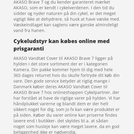
AKASO Brave 7 og du kender garanteret mærket
AKASO, som er kendt i cykelverdenen. I den tid du
sidder og nyder naturen på din cykel, er det meget
vigtigt ikke at dehydrere, så husk at have væske med.
Væskeindtaget kan sagtens være ganske almindeligt
vand fra hanen.
Cykeludstyr kan købes online med
prisgaranti
AKASO Vandtæt Cover til AKASO Brave 7 ligger på
hylden i det store sortiment der er i kategorien
Kamera. Din pakke kommer hjem til dig med hele
365 dages returret hvis du skulle fortryde dit køb din
vare. Den gode service betyder at rigtig mange i
Danmark køber deres AKASO Vandtæt Cover til
AKASO Brave 7 hos onlineshoppen Cykelpartner, der
har forstået at have de rigtige varer på hylden. Vi har
håndplukket varerne og blandt dem er der helt
sikkert noget for dig, som jo fx kan være produktet er
på siden. Køber du varer online kan priserne findes
lavere end i butikker- det skyldes bl.a. at sådan
noget som husleje kan være meget lavere, da en god
beliggenhed ikke er nødvendig.