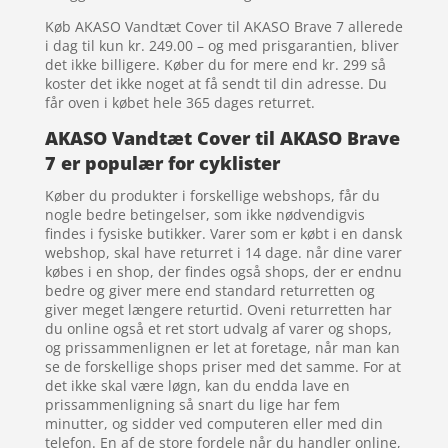
Køb AKASO Vandtæt Cover til AKASO Brave 7 allerede
i dag til kun kr. 249.00 – og med prisgarantien, bliver
det ikke billigere. Køber du for mere end kr. 299 så
koster det ikke noget at få sendt til din adresse. Du
får oven i købet hele 365 dages returret.
AKASO Vandtæt Cover til AKASO Brave
7 er populær for cyklister
Køber du produkter i forskellige webshops, får du
nogle bedre betingelser, som ikke nødvendigvis
findes i fysiske butikker. Varer som er købt i en dansk
webshop, skal have returret i 14 dage. når dine varer
købes i en shop, der findes også shops, der er endnu
bedre og giver mere end standard returretten og
giver meget længere returtid. Oveni returretten har
du online også et ret stort udvalg af varer og shops,
og prissammenlignen er let at foretage, når man kan
se de forskellige shops priser med det samme. For at
det ikke skal være løgn, kan du endda lave en
prissammenligning så snart du lige har fem
minutter, og sidder ved computeren eller med din
telefon. En af de store fordele når du handler online,