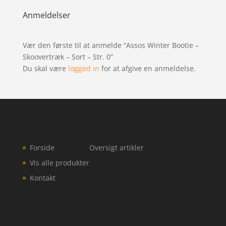
Anmeldelser
Vær den første til at anmelde “Assos Winter Bootie –
Skoovertræk – Sort – Str. 0”
Du skal være
logged in
for at afgive en anmeldelse.
Forside
Oversigt artikler
Vis alle produkter
Kontakt