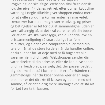
lovgivning, de skal følge. Webshop skal følge dansk
lov, der giver 14 dages retrret. efter du har købt dine
varer, og i nogle tilfælde giver shoppen endda mere
for at skille sig ud fra konkurrenterne i markedet.
Derudover har du et meget større udvalg, og priser
og betingelser er let for dig at sammenligne, uden af
være afhængig af, at det skal være tæt på din bopæl.
For at det ikke skal være løgn, kan du endda lave en
prissammenligning så snart du lige har fem
minutter, og sidder ved computeren eller med din
telefon. En af de store fordele når du handler online,
er du slipper for, at døje med at få bugseret alle
varerne hjem til dig selv. Webshoppen sender din
varer direkte til din adresse, eller de kan blive sendt
til din arbejdsplads, så vælg det, der passer bedst til
dig. Det med at stå i kø i en butik er efterhånden ret
gammeldags, når du køber online køer er en saga
blot, her er det direkte til kassen og betale med det
samme, så er det aldrig mere ubehaget ved at stå alt
for tæt i en kø til kassen.