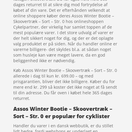
dages returret til at sikre dig mod fortrydelse af
købet af din vare. Det er efterhånden velkendt at
online shoppere køber deres Assos Winter Bootie –
Skoovertræk – Sort – Str. 0 hos onlineshoppen
Cykelpartner, der virkelig har samlet toppen af de
mest populære varer. I det store udvalg af varer er
der helt sikkert noget for dig, og der er det oplagte
valg produktet er på siden. Når du handler online er
varerne billigere- det skyldes bl.a. at sådan noget
som husleje kan være meget lavere, da en god
beliggenhed ikke er nødvendig.
Køb Assos Winter Bootie – Skoovertræk – Sort – Str. 0
allerede i dag til kun kr. 699.00 – og med
prisgarantien, bliver det ikke billigere. Køber du for
mere end kr. 299 så koster det ikke noget at få sendt
til din adresse. Du får oven i købet hele 365 dages
returret.
Assos Winter Bootie – Skoovertræk –
Sort – Str. 0 er populær for cyklister
Handler du varer i en dansk webbutik, er du stillet
lidt bedre, fordi webshops er underlagt en