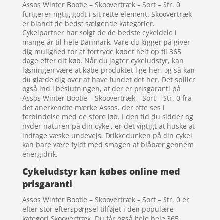
Assos Winter Bootie – Skoovertræk – Sort – Str. 0
fungerer rigtig godt i sit rette element. Skoovertræk
er blandt de bedst sælgende kategorier.
Cykelpartner har solgt de de bedste cykeldele i
mange år til hele Danmark. Vare du kigger på giver
dig mulighed for at fortryde købet helt op til 365
dage efter dit køb. Når du jagter cykeludstyr, kan
løsningen være at købe produktet lige her, og så kan
du glæde dig over at have fundet det her. Det spiller
også ind i beslutningen, at der er prisgaranti på
Assos Winter Bootie – Skoovertræk – Sort – Str. 0 fra
det anerkendte mærke Assos, der ofte ses i
forbindelse med de store løb. I den tid du sidder og
nyder naturen på din cykel, er det vigtigt at huske at
indtage væske undevejs. Drikkedunken på din cykel
kan bare være fyldt med smagen af blåbær gennem
energidrik.
Cykeludstyr kan købes online med
prisgaranti
Assos Winter Bootie – Skoovertræk – Sort – Str. 0 er
efter stor efterspørgsel tilføjet i den populære
kategori Skoovertræk. Du får også hele hele 365