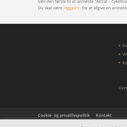
Vær den første til at anmelde “Astral – Cykelhan
Du skal være
logged in
for at afgive en anmeld
Fo
Vi
Ko
Over
Cookie- og privatlivspolitik
Kontakt