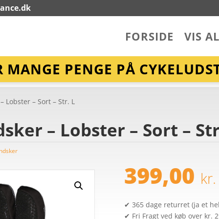
lance.dk
FORSIDE
VIS A
R MANGE PENGE PÅ CYKELUDST
 Lobster – Sort – Str. L
sker – Lobster – Sort – Str
ndsker
399,00
kr.
✔ 365 dage returret (ja et hel
✔ Fri Fragt ved køb over kr. 