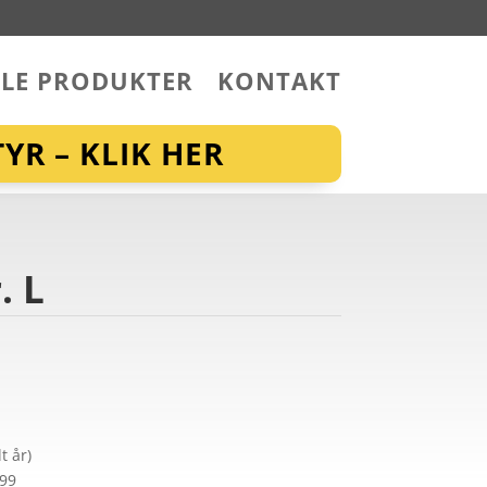
LLE PRODUKTER
KONTAKT
YR – KLIK HER
. L
t år)
299