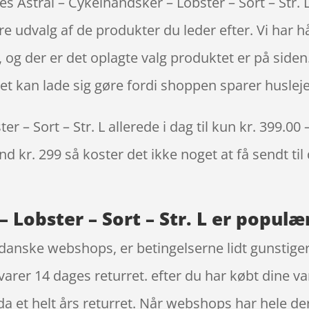
s Astral – Cykelhandsker – Lobster – Sort – Str.
ore udvalg af de produkter du leder efter. Vi ha
 og der er det oplagte valg produktet er på siden.
et kan lade sig gøre fordi shoppen sparer husleje 
r – Sort – Str. L allerede i dag til kun kr. 399.00
nd kr. 299 så koster det ikke noget at få sendt til
 Lobster – Sort – Str. L er populær
danske webshops, er betingelserne lidt gunstigere
varer 14 dages returret. efter du har købt dine 
a et helt års returret. Når webshops har hele de