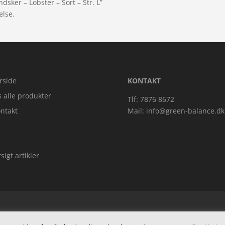
dsker – Lobster – Sort – Str. L”
else.
rside
KONTAKT
s alle produkter
Tlf: 7876 8672
ntakt
Mail:
info@green-balance.dk
sigt artikler