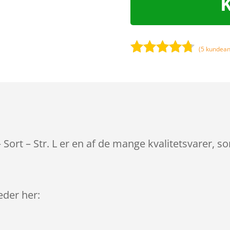
(
5
kundean
Bedømt
som
4.6
ud af 5
baseret
på
kundebedø
mmelser
 Sort – Str. L er en af de mange kvalitetsvarer, 
leder her: