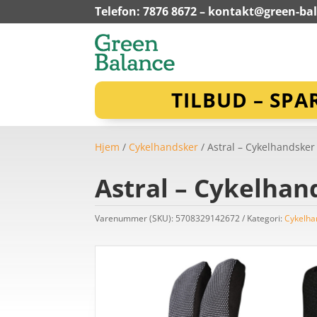
Telefon: 7876 8672 –
kontakt@green-ba
TILBUD – SPA
Hjem
/
Cykelhandsker
/ Astral – Cykelhandsker –
Astral – Cykelhand
Varenummer (SKU):
5708329142672
Kategori:
Cykelha