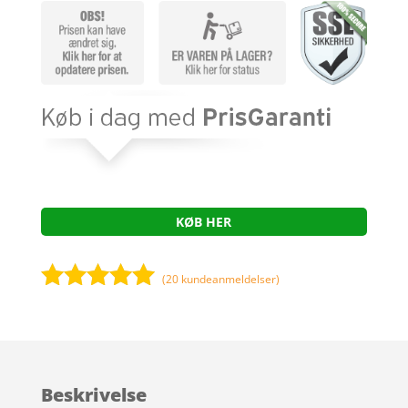
KØB HER
(
20
kundeanmeldelser)
Bedømt
som
5
ud
af 5
baseret på
Beskrivelse
kundebedøm