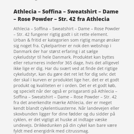
Athlecia – Soffina – Sweatshirt – Dame
– Rose Powder – Str. 42 fra Athlecia
Athlecia – Soffina – Sweatshirt – Dame – Rose Powder
– Str. 42 fungerer rigtig godt i sit rette element.
Urban & fritid er kategorien som rigtig mange ønsker
sig noget fra. Cykelpartner er nok den webshop i
Danmark der har størst erfaring i at sælge
cykeludstyr til hele Danmark. Produktet kan byttes
eller returneres indenfor 365 dage, hvis det alligevel
ikke lige er dig. Har du svært ved at finde det rigtige
cykeludstyr, kan du gøre det ret let for dig selv; det
der skal i kurven er produktet lige her, det er et godt
produkt og kvaliteten er i orden. Det er et godt køb,
og specielt når der også er prisgaranti på Athlecia –
Soffina – Sweatshirt – Dame – Rose Powder – Str. 42
fra det anerkendte mærke Athlecia, der er meget
kendt blandt cykelentiuasterne. Når landevejen eller
skovbunden ligger for dine fødder og du sidder på
cyklen, er det vigtigt at huske at indtage væske
undevejs. Drikkedunken på din cykel kan bare være
fyldt med energidrik med citrussmag.