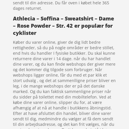
sendt til din adresse. Du får oven i købet hele 365
dages returret.
Athlecia – Soffina – Sweatshirt – Dame
– Rose Powder – Str. 42 er populær for
cyklister
Køber du varer online, giver de dig lidt bedre
rettigheder, så du på nogle områder er bedre stillet,
end hvis du handler I fysiske butikker. Du skal kunne
returnere dine varer i 14 dage. når du har handlet
dine varer, og du kan finde webshops der giver mere
og det kommer dig tilgode som forbruger. Når
webshops ligger online, får du med et par klik et
stort udvalg , og det at sammenlligne priser bliver en
leg, i de mange webshops der er på det danske
marked. Og du kan faktisk sammenligne priser når
du sidder på toilettet med din mobiltelefon. Ved at
købe dine varer online, slipper du for, at være
afhængig af at nå at handle i butikkens åbningstid.
Efter at have afsluttet din handel, bliver dine varer
sendt til dig, medmindre du vælger at få dem sendt
til din arbejdsadresse, og det kan frit vælges, når du