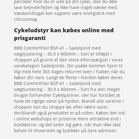
perioder hvor du er ude på din cykel, skal du ikke
lave beynderfejlen og ikke have noget væske med.
Væskeindtaget kan sagtens være energidrik med
citrussmag.
Cykeludstyr kan købes online med
prisgaranti
BBB ComfortPost BSP-41 – Sadelpind med
vægtjustering – 30,9 x 400mm – Sort er tilføjet i
shoppen på grund af den store efterspørgsel i vores
varekategori Sadelpinde. Din pakke kommer hjem til
dig med hele 365 dages returret oven i hatten når du
køber din vare. Langt de fleste i Norden køber deres
BBB ComfortPost BSP-41 – Sadelpind med
vægtjustering – 30,9 x 400mm – Sort fra den meget
brugte forhandler Cykelpartner, der har forstået at
have de rigtige varer på hylden. Blandt alle varerne i
shoppen kan du shoppe løs efter lækre varer,
deriblandt også produktet er på siden. Købes der ind
i online webshops er priserne mere attraktive end i
butikkerne- og det lader sig gøre, når man ikke skal
betale til showroom og butikker på dyre adresser.