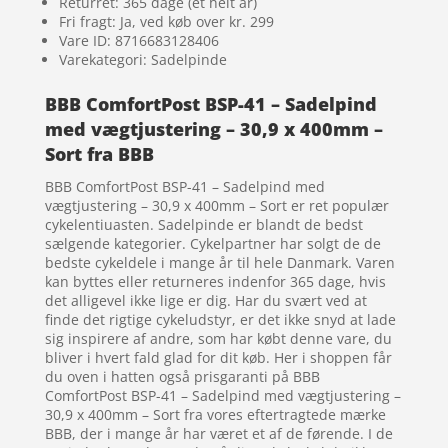
Returret: 365 dage (et helt år)
Fri fragt: Ja, ved køb over kr. 299
Vare ID: 8716683128406
Varekategori: Sadelpinde
BBB ComfortPost BSP-41 – Sadelpind
med vægtjustering – 30,9 x 400mm –
Sort fra BBB
BBB ComfortPost BSP-41 – Sadelpind med
vægtjustering – 30,9 x 400mm – Sort er ret populær
cykelentiuasten. Sadelpinde er blandt de bedst
sælgende kategorier. Cykelpartner har solgt de de
bedste cykeldele i mange år til hele Danmark. Varen
kan byttes eller returneres indenfor 365 dage, hvis
det alligevel ikke lige er dig. Har du svært ved at
finde det rigtige cykeludstyr, er det ikke snyd at lade
sig inspirere af andre, som har købt denne vare, du
bliver i hvert fald glad for dit køb. Her i shoppen får
du oven i hatten også prisgaranti på BBB
ComfortPost BSP-41 – Sadelpind med vægtjustering –
30,9 x 400mm – Sort fra vores eftertragtede mærke
BBB, der i mange år har været et af de førende. I de