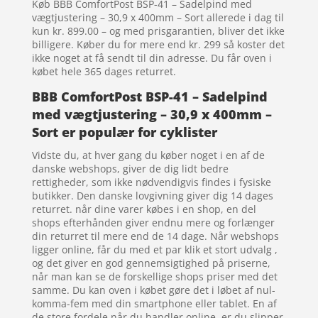
Køb BBB ComfortPost BSP-41 – Sadelpind med
vægtjustering – 30,9 x 400mm – Sort allerede i dag til
kun kr. 899.00 – og med prisgarantien, bliver det ikke
billigere. Køber du for mere end kr. 299 så koster det
ikke noget at få sendt til din adresse. Du får oven i
købet hele 365 dages returret.
BBB ComfortPost BSP-41 – Sadelpind
med vægtjustering – 30,9 x 400mm –
Sort er populær for cyklister
Vidste du, at hver gang du køber noget i en af de
danske webshops, giver de dig lidt bedre
rettigheder, som ikke nødvendigvis findes i fysiske
butikker. Den danske lovgivning giver dig 14 dages
returret. når dine varer købes i en shop, en del
shops efterhånden giver endnu mere og forlænger
din returret til mere end de 14 dage. Når webshops
ligger online, får du med et par klik et stort udvalg ,
og det giver en god gennemsigtighed på priserne,
når man kan se de forskellige shops priser med det
samme. Du kan oven i købet gøre det i løbet af nul-
komma-fem med din smartphone eller tablet. En af
de store fordele når du handler online, er du slipper