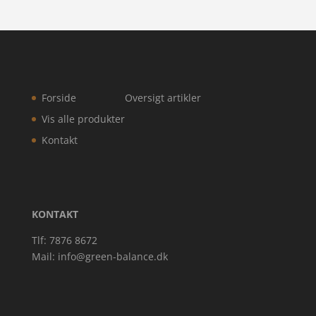
Forside
Oversigt artikler
Vis alle produkter
Kontakt
KONTAKT
Tlf: 7876 8672
Mail:
info@green-balance.dk