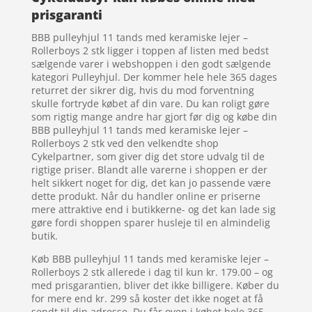
prisgaranti
BBB pulleyhjul 11 tands med keramiske lejer –
Rollerboys 2 stk ligger i toppen af listen med bedst
sælgende varer i webshoppen i den godt sælgende
kategori Pulleyhjul. Der kommer hele hele 365 dages
returret der sikrer dig, hvis du mod forventning
skulle fortryde købet af din vare. Du kan roligt gøre
som rigtig mange andre har gjort før dig og købe din
BBB pulleyhjul 11 tands med keramiske lejer –
Rollerboys 2 stk ved den velkendte shop
Cykelpartner, som giver dig det store udvalg til de
rigtige priser. Blandt alle varerne i shoppen er der
helt sikkert noget for dig, det kan jo passende være
dette produkt. Når du handler online er priserne
mere attraktive end i butikkerne- og det kan lade sig
gøre fordi shoppen sparer husleje til en almindelig
butik.
Køb BBB pulleyhjul 11 tands med keramiske lejer –
Rollerboys 2 stk allerede i dag til kun kr. 179.00 – og
med prisgarantien, bliver det ikke billigere. Køber du
for mere end kr. 299 så koster det ikke noget at få
sendt til din adresse. Du får oven i købet hele 365