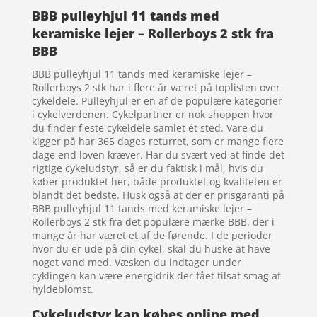
BBB pulleyhjul 11 tands med
keramiske lejer – Rollerboys 2 stk fra
BBB
BBB pulleyhjul 11 tands med keramiske lejer –
Rollerboys 2 stk har i flere år været på toplisten over
cykeldele. Pulleyhjul er en af de populære kategorier
i cykelverdenen. Cykelpartner er nok shoppen hvor
du finder fleste cykeldele samlet ét sted. Vare du
kigger på har 365 dages returret, som er mange flere
dage end loven kræver. Har du svært ved at finde det
rigtige cykeludstyr, så er du faktisk i mål, hvis du
køber produktet her, både produktet og kvaliteten er
blandt det bedste. Husk også at der er prisgaranti på
BBB pulleyhjul 11 tands med keramiske lejer –
Rollerboys 2 stk fra det populære mærke BBB, der i
mange år har været et af de førende. I de perioder
hvor du er ude på din cykel, skal du huske at have
noget vand med. Væsken du indtager under
cyklingen kan være energidrik der fået tilsat smag af
hyldeblomst.
Cykeludstyr kan købes online med