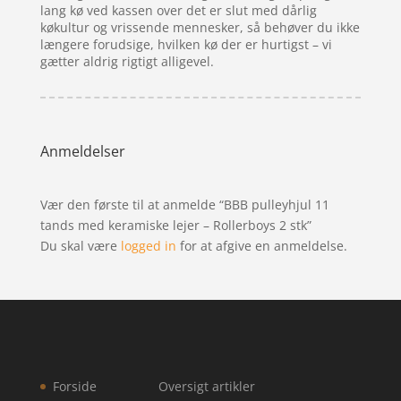
lang kø ved kassen over det er slut med dårlig
køkultur og vrissende mennesker, så behøver du ikke
længere forudsige, hvilken kø der er hurtigst – vi
gætter aldrig rigtigt alligevel.
Anmeldelser
Vær den første til at anmelde “BBB pulleyhjul 11
tands med keramiske lejer – Rollerboys 2 stk”
Du skal være
logged in
for at afgive en anmeldelse.
Forside
Oversigt artikler