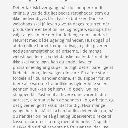
Det er faktisk hver gang, når du shopper rundt
online, giver de dig lidt bedre rettigheder, som du
ikke nødvendigvis får i fysiske butikker. Danske
webshops skal jf. loven give 14 dages returret. når
produkterne er købt online, og nogle webshops har
valgt at give mere der kan forlænge din standard
returret med både uger og måneder. Husk også på,
at du online har et kæmpe udvalg, og det giver en
god gennemsigtighed på priserne, i de mange
webshops der er på det danske marked. For at det
ikke skal være løgn, kan du endda lave en
prissammenligning super hurtigt, det er bare lige at
finde de shop, der sælger din vare. En af de store
fordele når du handler online, er du slipper for, at
bære alle varerne fra butikkens hylder hele vejen
gennem butikken og hjem til dig selv. Online
shoppen får Posten til at levere dine varer til din
adresse, alternativt kan de sendes til dig arbejde, og
det giver en god fleksibilitet for dig. Hvor mange
gange har du stået i kø i en butik – det er slut nu, når
du handler online så gå let og ubesværet direkte til
kassen, når du er færdig med at handle, så spilder
du ikke din tid på at vente på fru Hansen, der lige