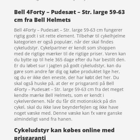
Bell 4Forty – Pudesæt – Str. large 59-63
cm fra Bell Helmets
Bell 4Forty – Pudesæt – Str. large 59-63 cm fungerer
rigtig godt i sit rette element. Tilbehør til cykelhjelme
kategorien er også populær, når der skal findes
cykeludstyr. Cykelpartner er kendt som shoppen
med de rigtige mærker til de rigtige priser. Varen kan
du bytte op til hele 365 dage efter du har bestilt den.
Er du løbet sur i jagten på godt cykeludstyr, kan du
gøre som andre før dig og købe produktet lige her,
og du er ikke den eneste, der har købt det her. Du
skal også huske på, at der er prisgaranti på Bell
4Forty – Pudesæt – Str. large 59-63 cm fra det meget
kendte mærke Bell Helmets, som er kendt i
cykelverdenen. Når du får dit motionskick på din
cykel, skal du ikke lave beynderfejlen og ikke have
noget væske med. Denne væske kan fx være ganske
almindeligt vand fra hanen.
Cykeludstyr kan købes online med
prisgaranti