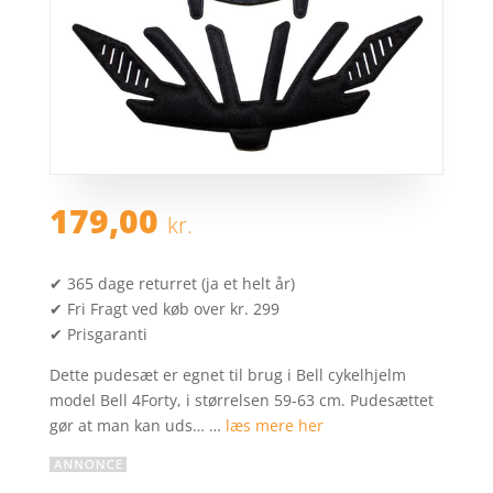
179,00
kr.
✔ 365 dage returret (ja et helt år)
✔ Fri Fragt ved køb over kr. 299
✔ Prisgaranti
Dette pudesæt er egnet til brug i Bell cykelhjelm
model Bell 4Forty, i størrelsen 59-63 cm. Pudesættet
gør at man kan uds… …
læs mere her