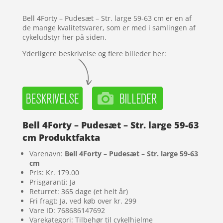
kundebedø
mmelser
Bell 4Forty – Pudesæt – Str. large 59-63 cm er en af
de mange kvalitetsvarer, som er med i samlingen af
cykeludstyr her på siden.
Yderligere beskrivelse og flere billeder her:
Bell 4Forty – Pudesæt – Str. large 59-63
cm Produktfakta
Varenavn:
Bell 4Forty – Pudesæt – Str. large 59-63
cm
Pris: Kr. 179.00
Prisgaranti: Ja
Returret: 365 dage (et helt år)
Fri fragt: Ja, ved køb over kr. 299
Vare ID: 768686147692
Varekategori: Tilbehør til cykelhjelme