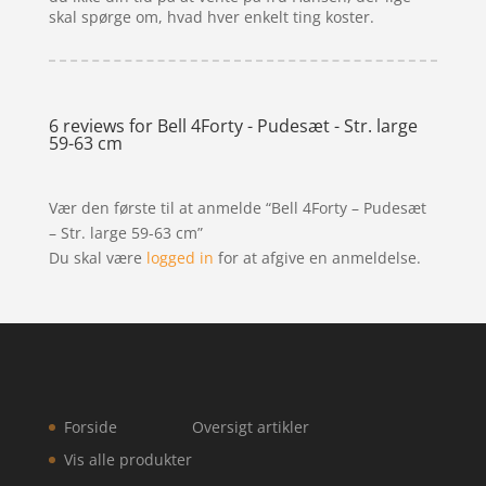
skal spørge om, hvad hver enkelt ting koster.
6 reviews for
Bell 4Forty - Pudesæt - Str. large
59-63 cm
Vær den første til at anmelde “Bell 4Forty – Pudesæt
– Str. large 59-63 cm”
Du skal være
logged in
for at afgive en anmeldelse.
Forside
Oversigt artikler
Vis alle produkter