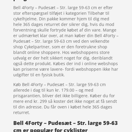
Bell 4Forty – Pudesæt – Str. large 59-63 cm er efter
stor efterspørgsel tilføjet i kategorien Tilbehør til
cykelhjelme. Din pakke kommer hjem til dig med
hele 365 dages returret der sikrer dig, hvis du mod
forventning skulle fortryde købet af din vare. Mange
er udmærket klar over, at man køber din Bell 4Forty –
Pudesæt – Str. large 59-63 cm ved den velkendte
shop Cykelpartner, som er den foretrukne shop
blandt online shoppere. Hos webshoppens store
udvalg er der helt sikkert noget for dig, deriblandt
også dette produkt. Købes der ind i online webshops
kan priserne være lavere- fordi webshoppen ikke har
udgifter til en fysisk butik.
Køb Bell 4Forty – Pudesæt – Str. large 59-63 cm
allerede i dag til kun kr. 179.00 – og med
prisgarantien, bliver det ikke billigere. Køber du for
mere end kr. 299 så koster det ikke noget at få sendt
til din adresse. Du får oven i købet hele 365 dages
returret.
Bell 4Forty – Pudesæt – Str. large 59-63
cm er populær for cyklister