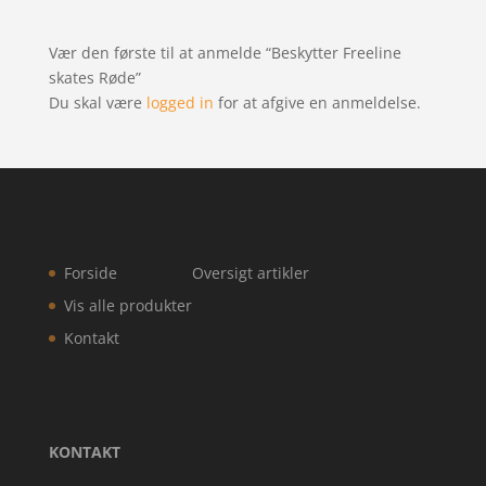
Vær den første til at anmelde “Beskytter Freeline
skates Røde”
Du skal være
logged in
for at afgive en anmeldelse.
Forside
Oversigt artikler
Vis alle produkter
Kontakt
KONTAKT