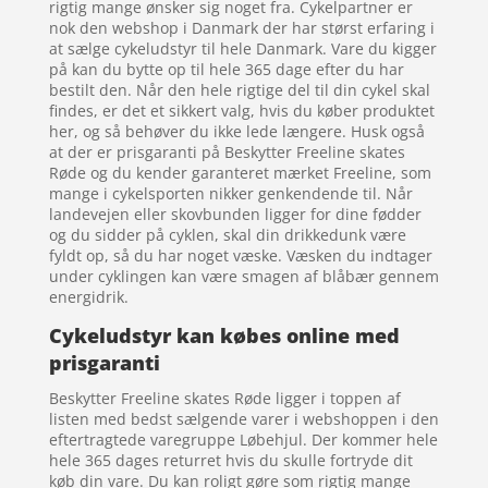
rigtig mange ønsker sig noget fra. Cykelpartner er
nok den webshop i Danmark der har størst erfaring i
at sælge cykeludstyr til hele Danmark. Vare du kigger
på kan du bytte op til hele 365 dage efter du har
bestilt den. Når den hele rigtige del til din cykel skal
findes, er det et sikkert valg, hvis du køber produktet
her, og så behøver du ikke lede længere. Husk også
at der er prisgaranti på Beskytter Freeline skates
Røde og du kender garanteret mærket Freeline, som
mange i cykelsporten nikker genkendende til. Når
landevejen eller skovbunden ligger for dine fødder
og du sidder på cyklen, skal din drikkedunk være
fyldt op, så du har noget væske. Væsken du indtager
under cyklingen kan være smagen af blåbær gennem
energidrik.
Cykeludstyr kan købes online med
prisgaranti
Beskytter Freeline skates Røde ligger i toppen af
listen med bedst sælgende varer i webshoppen i den
eftertragtede varegruppe Løbehjul. Der kommer hele
hele 365 dages returret hvis du skulle fortryde dit
køb din vare. Du kan roligt gøre som rigtig mange