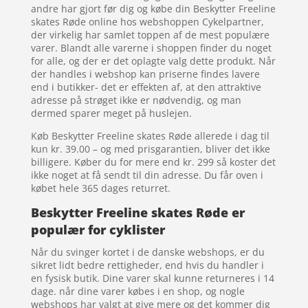
andre har gjort før dig og købe din Beskytter Freeline
skates Røde online hos webshoppen Cykelpartner,
der virkelig har samlet toppen af de mest populære
varer. Blandt alle varerne i shoppen finder du noget
for alle, og der er det oplagte valg dette produkt. Når
der handles i webshop kan priserne findes lavere
end i butikker- det er effekten af, at den attraktive
adresse på strøget ikke er nødvendig, og man
dermed sparer meget på huslejen.
Køb Beskytter Freeline skates Røde allerede i dag til
kun kr. 39.00 – og med prisgarantien, bliver det ikke
billigere. Køber du for mere end kr. 299 så koster det
ikke noget at få sendt til din adresse. Du får oven i
købet hele 365 dages returret.
Beskytter Freeline skates Røde er
populær for cyklister
Når du svinger kortet i de danske webshops, er du
sikret lidt bedre rettigheder, end hvis du handler i
en fysisk butik. Dine varer skal kunne returneres i 14
dage. når dine varer købes i en shop, og nogle
webshops har valgt at give mere og det kommer dig