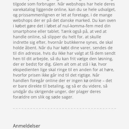
tilgode som forbruger. Når webshops har hele deres
varekatalog liggende online, kan du se hele udvalget,
og prissammenlignen er let at foretage, i de mange
webshops der er på det danske marked. Du kan oven
i købet gøre det i løbet af nul-komma-fem med din
smartphone eller tablet. Tænk også på, at ved at
handle online, så slipper du helt for, at skulle
indrette sig efter, hvornår butikkerne synes, de skal
holde åbent. Når du har købt dine varer, sendes de
til din adresse, hvis du ikke har valgt at få dem sendt
hen til dit arbejde, så du kan frit vælge den løsning,
der er bedst for dig. Glem alt om at stå i kø, hvor
ekspedienten lige skal ringe til en anden for at høre,
hvorfor prisen ikke går ind til det rigtige. Når
handlen foregår online der er ingen kø online – det
er bare direkte til betaling, og så er du videre, så
undgår du skrigende unger, der plager deres
forældre om slik og søde sager.
Anmeldelser