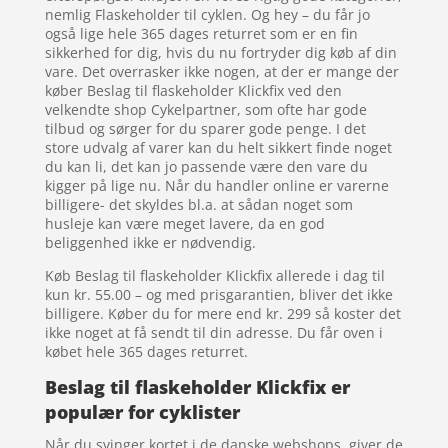
nemlig Flaskeholder til cyklen. Og hey – du får jo
også lige hele 365 dages returret som er en fin
sikkerhed for dig, hvis du nu fortryder dig køb af din
vare. Det overrasker ikke nogen, at der er mange der
køber Beslag til flaskeholder Klickfix ved den
velkendte shop Cykelpartner, som ofte har gode
tilbud og sørger for du sparer gode penge. I det
store udvalg af varer kan du helt sikkert finde noget
du kan li, det kan jo passende være den vare du
kigger på lige nu. Når du handler online er varerne
billigere- det skyldes bl.a. at sådan noget som
husleje kan være meget lavere, da en god
beliggenhed ikke er nødvendig.
Køb Beslag til flaskeholder Klickfix allerede i dag til
kun kr. 55.00 – og med prisgarantien, bliver det ikke
billigere. Køber du for mere end kr. 299 så koster det
ikke noget at få sendt til din adresse. Du får oven i
købet hele 365 dages returret.
Beslag til flaskeholder Klickfix er
populær for cyklister
Når du svinger kortet i de danske webshops, giver de