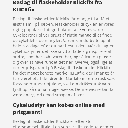
Beslag til flaskeholder Klickfix fra
KLICKfix
Beslag til flaskeholder Klickfix får mange til at få et
ekstra smil på læben. Flaskeholder til cyklen er vores
rigtig populære kategori blandt alle vores varer.
Cykelpartner bliver brugt af rigtig mange til at finde
de cykeldele, de mangler. Varen kan du bytte op til
hele 365 dage efter du har bestilt den. Når du jagter
cykeludstyr, er det ikke snyd at lade sig inspirere af
andre, som har købt varen her, og så kan du glæde
dig over at have fundet det her. Overvej også lige at
der er prisgaranti på Beslag til flaskeholder Klickfix
fra det meget kendte mærke KLICKfix, der i mange år
har været et af de førende. Når kilometerne rask væk
forsvinder under hjulene, skal din drikkedunk være
fyldt op, så du har noget væske. Denne væske kan fx
være energi drik med smagen af bær.
Cykeludstyr kan købes online med
prisgaranti
Beslag til flaskeholder Klickfix er efter stor
efterspørgsel tilføjet i en vores rigtig gode kategorier,