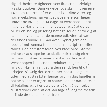
dig lidt bedre rettigheder, som ikke er en selvfølge i
fysiske butikker. Danske webshops skal jf. loven give
14 dages returret. efter du har købt dine varer, og
nogle webshops har valgt at give mere som ligger
udover de lovpligtige 14 dage. At webshops har alt
liggende klar til dig online, betyder også at deres
priser online, og priser og betingelser er let for dig at
sammenligne, blandt de mange udbydere af varer,
der findes online. Du kan oven i købet gøre det i
løbet af nul-komma-fem med din smartphone eller
tablet. Den helt stort fordel ved købe produkterne
online er at slippe for, at skulle indrette sig efter,
hvornår butikkerne synes, de skal holde åbent.
Webshoppen kan sende produkterne hjem til dig,
hvis du ikke har valgt at få dem sendt hen til dit
arbejde, så vælg det, der passer bedst til dig. De
tider med at stå i kø er længe forbi – i dag handler vi
online og der er ingen kø online – det er bare direkte
til betaling, og så er du videre, så ungå de trælse
frustrationer over, at det kan tage så lang tid for folk
at finde de sidste mønter frem.