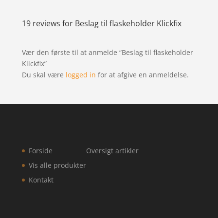
19 reviews for
Beslag til flaskeholder Klickfix
Vær den første til at anmelde “Beslag til flaskeholder
Klickfix”
Du skal være
logged in
for at afgive en anmeldelse.
Forside
Oversigt artikler
Vis alle produkter
Kontakt