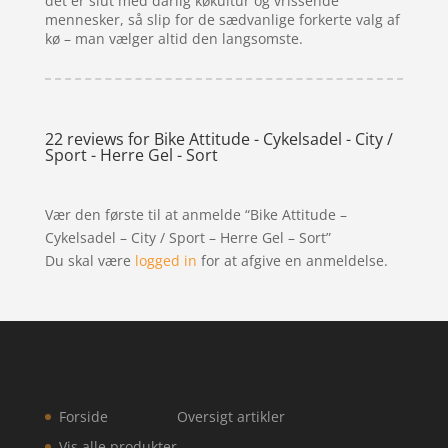
det er slut med dårlig køkultur og vrissende
mennesker, så slip for de sædvanlige forkerte valg af
kø – man vælger altid den langsomste.
22 reviews for
Bike Attitude - Cykelsadel - City /
Sport - Herre Gel - Sort
Vær den første til at anmelde “Bike Attitude –
Cykelsadel – City / Sport – Herre Gel – Sort”
Du skal være
logged in
for at afgive en anmeldelse.
Forside
Oversigt artikler
Vis alle produkter