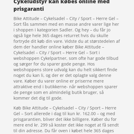
Cykeludstyr kan købes online med
prisgaranti
Bike Attitude – Cykelsadel – City / Sport – Herre Gel –
Sort fås sammen med en masse andre varer lige her
i shoppen i kategorien Sadler. Og hey – du får jo
også lige hele 365 dages returret hvis du skulle
fortryde dit køb din vare. Vidste du at størstedelen af
dem der handler online køber Bike Attitude –
Cykelsadel – City / Sport – Herre Gel – Sort i
webshoppen Cykelpartner, som ofte har gode tilbud
og sørger for du sparer gode penge. Hos
webshoppens store udvalg kan du helt sikkert finde
noget du kan li, og der er det oplagte valg denne
vare. Køber du varer online er priserne mere
attraktive end i butikkerne- når webshoppen sparer
de penge som en almindelig butik bruger, så
kommer det dig til gode.
Køb Bike Attitude – Cykelsadel – City / Sport – Herre
Gel – Sort allerede i dag til kun kr. 162.00 – og med
prisgarantien, bliver det ikke billigere. Køber du for
mere end kr. 299 så koster det ikke noget at få sendt
til din adresse. Du får oven i købet hele 365 dages