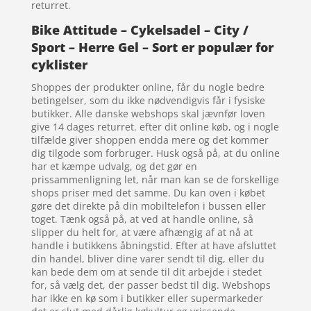
returret.
Bike Attitude – Cykelsadel – City /
Sport – Herre Gel – Sort er populær for
cyklister
Shoppes der produkter online, får du nogle bedre
betingelser, som du ikke nødvendigvis får i fysiske
butikker. Alle danske webshops skal jævnfør loven
give 14 dages returret. efter dit online køb, og i nogle
tilfælde giver shoppen endda mere og det kommer
dig tilgode som forbruger. Husk også på, at du online
har et kæmpe udvalg, og det gør en
prissammenligning let, når man kan se de forskellige
shops priser med det samme. Du kan oven i købet
gøre det direkte på din mobiltelefon i bussen eller
toget. Tænk også på, at ved at handle online, så
slipper du helt for, at være afhængig af at nå at
handle i butikkens åbningstid. Efter at have afsluttet
din handel, bliver dine varer sendt til dig, eller du
kan bede dem om at sende til dit arbejde i stedet
for, så vælg det, der passer bedst til dig. Webshops
har ikke en kø som i butikker eller supermarkeder