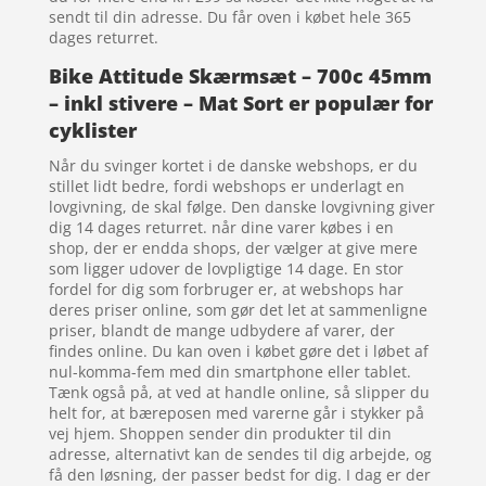
sendt til din adresse. Du får oven i købet hele 365
dages returret.
Bike Attitude Skærmsæt – 700c 45mm
– inkl stivere – Mat Sort er populær for
cyklister
Når du svinger kortet i de danske webshops, er du
stillet lidt bedre, fordi webshops er underlagt en
lovgivning, de skal følge. Den danske lovgivning giver
dig 14 dages returret. når dine varer købes i en
shop, der er endda shops, der vælger at give mere
som ligger udover de lovpligtige 14 dage. En stor
fordel for dig som forbruger er, at webshops har
deres priser online, som gør det let at sammenligne
priser, blandt de mange udbydere af varer, der
findes online. Du kan oven i købet gøre det i løbet af
nul-komma-fem med din smartphone eller tablet.
Tænk også på, at ved at handle online, så slipper du
helt for, at bæreposen med varerne går i stykker på
vej hjem. Shoppen sender din produkter til din
adresse, alternativt kan de sendes til dig arbejde, og
få den løsning, der passer bedst for dig. I dag er der