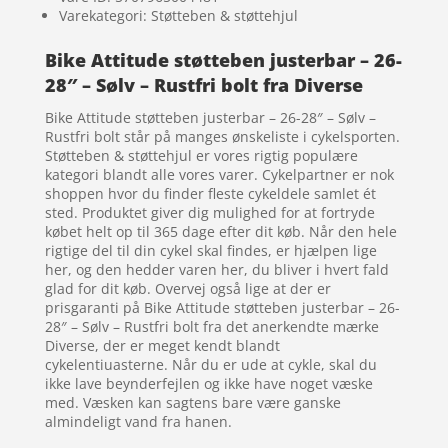
Varekategori: Støtteben & støttehjul
Bike Attitude støtteben justerbar – 26-
28″ – Sølv – Rustfri bolt fra Diverse
Bike Attitude støtteben justerbar – 26-28″ – Sølv –
Rustfri bolt står på manges ønskeliste i cykelsporten.
Støtteben & støttehjul er vores rigtig populære
kategori blandt alle vores varer. Cykelpartner er nok
shoppen hvor du finder fleste cykeldele samlet ét
sted. Produktet giver dig mulighed for at fortryde
købet helt op til 365 dage efter dit køb. Når den hele
rigtige del til din cykel skal findes, er hjælpen lige
her, og den hedder varen her, du bliver i hvert fald
glad for dit køb. Overvej også lige at der er
prisgaranti på Bike Attitude støtteben justerbar – 26-
28″ – Sølv – Rustfri bolt fra det anerkendte mærke
Diverse, der er meget kendt blandt
cykelentiuasterne. Når du er ude at cykle, skal du
ikke lave beynderfejlen og ikke have noget væske
med. Væsken kan sagtens bare være ganske
almindeligt vand fra hanen.