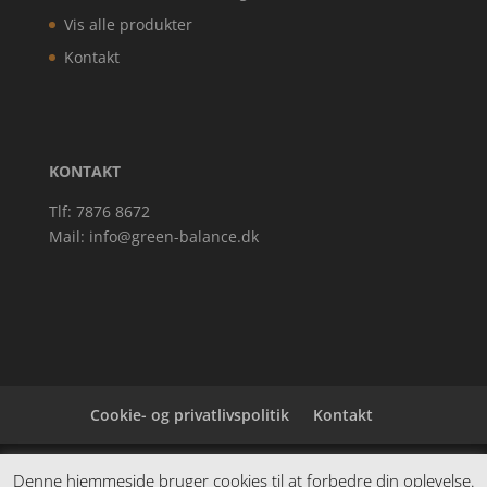
Vis alle produkter
Kontakt
KONTAKT
Tlf: 7876 8672
Mail:
info@green-balance.dk
Cookie- og privatlivspolitik
Kontakt
Denne hjemmeside samler et bredt udvalg af
Denne hjemmeside bruger cookies til at forbedre din oplevelse.