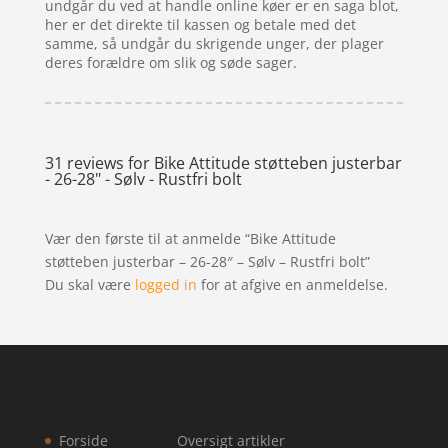
undgår du ved at handle online køer er en saga blot,
her er det direkte til kassen og betale med det
samme, så undgår du skrigende unger, der plager
deres forældre om slik og søde sager.
31 reviews for
Bike Attitude støtteben justerbar
- 26-28" - Sølv - Rustfri bolt
Vær den første til at anmelde “Bike Attitude
støtteben justerbar – 26-28″ – Sølv – Rustfri bolt”
Du skal være
logged in
for at afgive en anmeldelse.
Forside
Oversigt artikler