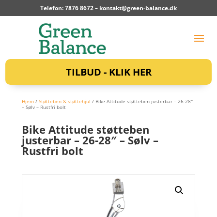
Telefon: 7876 8672 –
kontakt@green-balance.dk
TILBUD - KLIK HER
Hjem
/
Støtteben & støttehjul
/ Bike Attitude støtteben justerbar – 26-28″
– Sølv – Rustfri bolt
Bike Attitude støtteben
justerbar – 26-28″ – Sølv –
Rustfri bolt