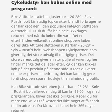
Cykeludstyr kan købes online med
prisgaranti
Bike Attitude støtteben justerbar – 26-28″ – Sølv –
Rustfri bolt får stadig topkarakter blandt forbrugerne
der har købt den i den populære kategori Støtteben
& støttehjul. Husk du får hele hele 365 dages
returret med når du køber din vare. Det er
efterhånden velkendt at online shoppere køber
deres Bike Attitude støtteben justerbar – 26-28″ –
Sølv – Rustfri bolt i webshoppen Cykelpartner, som
giver dig det store udvalg til de rigtige priser. Det
store vareudvalg giver en stor pulje af varer, og her
finder mange det de leder efter, og der kan klikkes
køb på det produkt på denne side. Køber du varer
online er priserne bedre- og det kan lade sig gøre
fordi shoppen sparer husleje til en almindelig butik.
Køb Bike Attitude støtteben justerbar – 26-28″ – Sølv
– Rustfri bolt allerede i dag til kun kr. 69.00 – og med
prisgarantien, bliver det ikke billigere. Køber du for
mere end kr. 299 så koster det ikke noget at få sendt
til din adresse. Du får oven i købet hele 365 dages
returret.