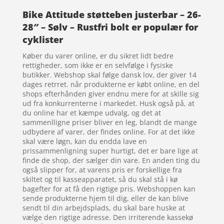
Bike Attitude støtteben justerbar – 26-
28″ – Sølv – Rustfri bolt er populær for
cyklister
Køber du varer online, er du sikret lidt bedre
rettigheder, som ikke er en selvfølge i fysiske
butikker. Webshop skal følge dansk lov, der giver 14
dages retrret. når produkterne er købt online, en del
shops efterhånden giver endnu mere for at skille sig
ud fra konkurrenterne i markedet. Husk også på, at
du online har et kæmpe udvalg, og det at
sammenlligne priser bliver en leg, blandt de mange
udbydere af varer, der findes online. For at det ikke
skal være løgn, kan du endda lave en
prissammenligning super hurtigt, det er bare lige at
finde de shop, der sælger din vare. En anden ting du
også slipper for, at varens pris er forskellige fra
skiltet og til kasseapparatet, så du skal stå i kø
bagefter for at få den rigtige pris. Webshoppen kan
sende produkterne hjem til dig, eller de kan blive
sendt til din arbejdsplads, du skal bare huske at
vælge den rigtige adresse. Den irriterende kassekø