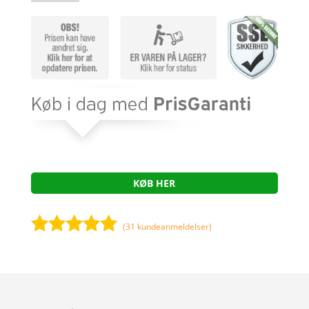
KØB HER
(
31
kundeanmeldelser)
Bedømt
som
4.9
ud af 5
baseret på