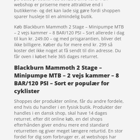
webshop er priserne mere attraktive end i
butikkerne- og det kan lade sig gøre fordi shoppen
sparer husleje til en almindelig butik.
Køb Blackburn Mammoth 2 Stage – Minipumpe MTB
– 2 vejs kammer – 8 BAR/120 PSI – Sort allerede i dag
til kun kr. 249.00 – og med prisgarantien, bliver det
ikke billigere. Køber du for mere end kr. 299 så
koster det ikke noget at få sendt til din adresse. Du
får oven i købet hele 365 dages returret.
Blackburn Mammoth 2 Stage –
Minipumpe MTB – 2 vejs kammer – 8
BAR/120 PSI – Sort er populær for
cyklister
Shoppes der produkter online, får du andre fordele,
end hvis du handler i en fysisk butik. Produkter der
handles i en dansk shop, skal have 14 dages
returret. efter dit online køb, en del shops
efterhånden giver endnu mere end standard
returretten og giver meget længere returtid. En stor
fordel for dig som forbruger er, at webshops har