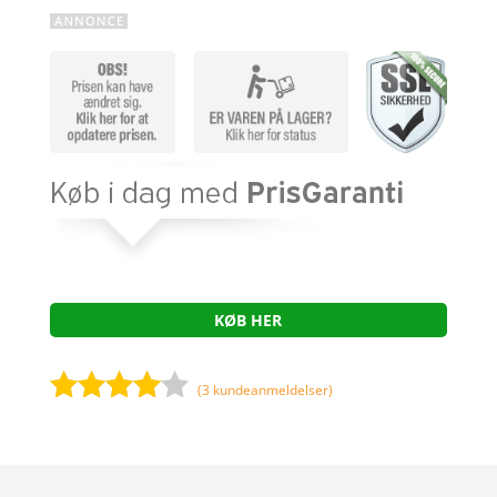
KØB HER
(
3
kundeanmeldelser)
Bedømt
som
3.9
ud af 5