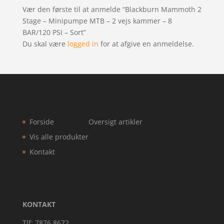
Vær den første til at anmelde “Blackburn Mammoth 2
Stage – Minipumpe MTB – 2 vejs kammer – 8
BAR/120 PSI – Sort”
Du skal være
logged in
for at afgive en anmeldelse.
Forside
Oversigt artikler
Vis alle produkter
Kontakt
KONTAKT
Tlf: 7876 8672