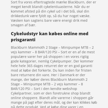
Sort fra vores eftertragtede mærke Blackburn, der er
meget kendt blandt cykelentiuasterne. Når du er
kommet afsted på din cykel ud i det blå, skal din
drikkedunk være fyldt op, så du har noget væske.
Væsken kan sagtens bare være energi drik med
smagen af bær.
Cykeludstyr kan købes online med
prisgaranti
Blackburn Mammoth 2 Stage – Minipumpe MTB – 2
vejs kammer – 8 BAR/120 PSI – Sort er en af de mest
populære varer her på shoppen i en vores rigtig
gode kategorier, nemlig Cykelpumper. Der kommer
hele hele 365 dages returret der er en god garanti
mod at købe det forkerte. Du kan inden for fristen
bare returnere din vare. Her i Danmark er der
mange, der køber deres Blackburn Mammoth 2
Stage – Minipumpe MTB – 2 vejs kammer – 8
BAR/120 PSI – Sort i den kendte webshop
Cykelpartner, som er den foretrukne shop blandt
online shoppere. Blandt alle varerne i shoppen går
mange på jagt efter deres mål, og der kan klikkes køb
på dette produkt. Ved at købe dine varer i en