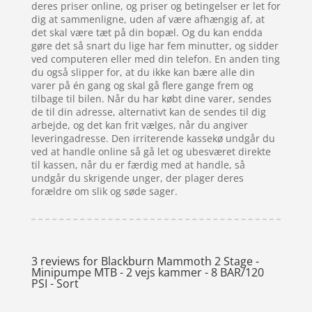
deres priser online, og priser og betingelser er let for
dig at sammenligne, uden af være afhængig af, at
det skal være tæt på din bopæl. Og du kan endda
gøre det så snart du lige har fem minutter, og sidder
ved computeren eller med din telefon. En anden ting
du også slipper for, at du ikke kan bære alle din
varer på én gang og skal gå flere gange frem og
tilbage til bilen. Når du har købt dine varer, sendes
de til din adresse, alternativt kan de sendes til dig
arbejde, og det kan frit vælges, når du angiver
leveringadresse. Den irriterende kassekø undgår du
ved at handle online så gå let og ubesværet direkte
til kassen, når du er færdig med at handle, så
undgår du skrigende unger, der plager deres
forældre om slik og søde sager.
3 reviews for
Blackburn Mammoth 2 Stage -
Minipumpe MTB - 2 vejs kammer - 8 BAR/120
PSI - Sort