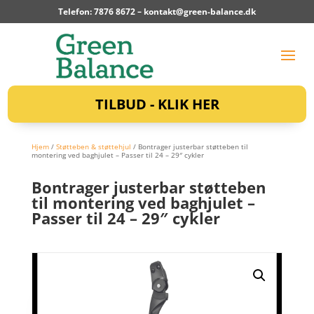
Telefon: 7876 8672 –
kontakt@green-balance.dk
TILBUD - KLIK HER
Hjem
/
Støtteben & støttehjul
/ Bontrager justerbar støtteben til
montering ved baghjulet – Passer til 24 – 29″ cykler
Bontrager justerbar støtteben
til montering ved baghjulet –
Passer til 24 – 29″ cykler