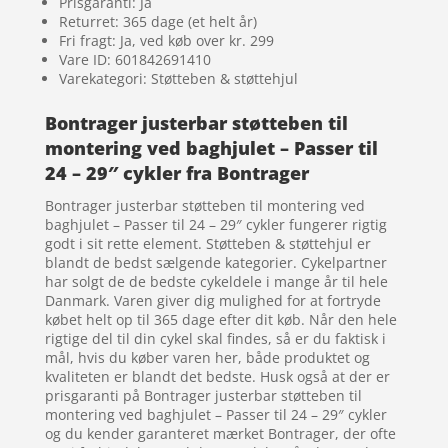
Prisgaranti: Ja
Returret: 365 dage (et helt år)
Fri fragt: Ja, ved køb over kr. 299
Vare ID: 601842691410
Varekategori: Støtteben & støttehjul
Bontrager justerbar støtteben til
montering ved baghjulet – Passer til
24 – 29″ cykler fra Bontrager
Bontrager justerbar støtteben til montering ved
baghjulet – Passer til 24 – 29″ cykler fungerer rigtig
godt i sit rette element. Støtteben & støttehjul er
blandt de bedst sælgende kategorier. Cykelpartner
har solgt de de bedste cykeldele i mange år til hele
Danmark. Varen giver dig mulighed for at fortryde
købet helt op til 365 dage efter dit køb. Når den hele
rigtige del til din cykel skal findes, så er du faktisk i
mål, hvis du køber varen her, både produktet og
kvaliteten er blandt det bedste. Husk også at der er
prisgaranti på Bontrager justerbar støtteben til
montering ved baghjulet – Passer til 24 – 29″ cykler
og du kender garanteret mærket Bontrager, der ofte