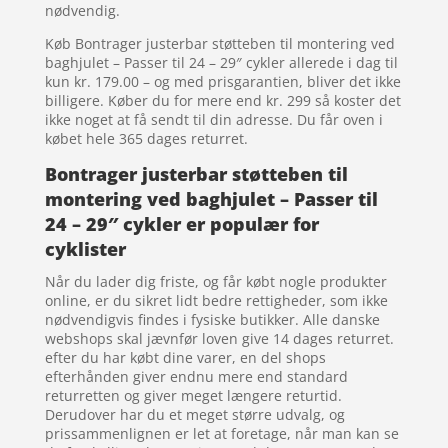
nødvendig.
Køb Bontrager justerbar støtteben til montering ved
baghjulet – Passer til 24 – 29″ cykler allerede i dag til
kun kr. 179.00 – og med prisgarantien, bliver det ikke
billigere. Køber du for mere end kr. 299 så koster det
ikke noget at få sendt til din adresse. Du får oven i
købet hele 365 dages returret.
Bontrager justerbar støtteben til
montering ved baghjulet – Passer til
24 – 29″ cykler er populær for
cyklister
Når du lader dig friste, og får købt nogle produkter
online, er du sikret lidt bedre rettigheder, som ikke
nødvendigvis findes i fysiske butikker. Alle danske
webshops skal jævnfør loven give 14 dages returret.
efter du har købt dine varer, en del shops
efterhånden giver endnu mere end standard
returretten og giver meget længere returtid.
Derudover har du et meget større udvalg, og
prissammenlignen er let at foretage, når man kan se