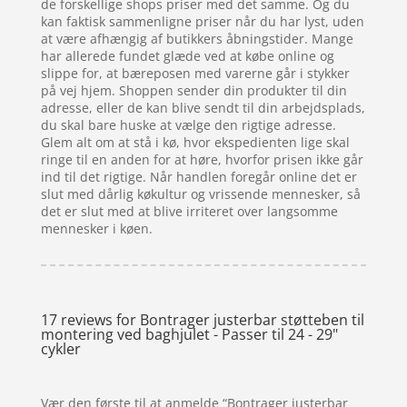
de forskellige shops priser med det samme. Og du
kan faktisk sammenligne priser når du har lyst, uden
at være afhængig af butikkers åbningstider. Mange
har allerede fundet glæde ved at købe online og
slippe for, at bæreposen med varerne går i stykker
på vej hjem. Shoppen sender din produkter til din
adresse, eller de kan blive sendt til din arbejdsplads,
du skal bare huske at vælge den rigtige adresse.
Glem alt om at stå i kø, hvor ekspedienten lige skal
ringe til en anden for at høre, hvorfor prisen ikke går
ind til det rigtige. Når handlen foregår online det er
slut med dårlig køkultur og vrissende mennesker, så
det er slut med at blive irriteret over langsomme
mennesker i køen.
17 reviews for
Bontrager justerbar støtteben til
montering ved baghjulet - Passer til 24 - 29"
cykler
Vær den første til at anmelde “Bontrager justerbar