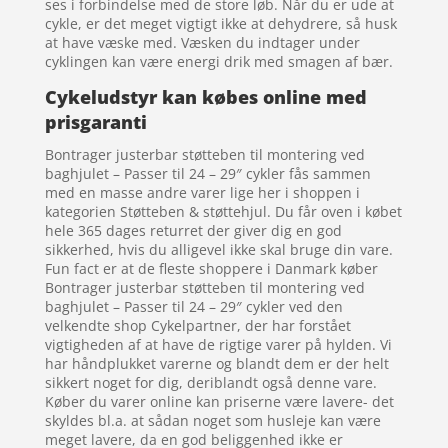
ses i forbindelse med de store løb. Når du er ude at
cykle, er det meget vigtigt ikke at dehydrere, så husk
at have væske med. Væsken du indtager under
cyklingen kan være energi drik med smagen af bær.
Cykeludstyr kan købes online med
prisgaranti
Bontrager justerbar støtteben til montering ved
baghjulet – Passer til 24 – 29″ cykler fås sammen
med en masse andre varer lige her i shoppen i
kategorien Støtteben & støttehjul. Du får oven i købet
hele 365 dages returret der giver dig en god
sikkerhed, hvis du alligevel ikke skal bruge din vare.
Fun fact er at de fleste shoppere i Danmark køber
Bontrager justerbar støtteben til montering ved
baghjulet – Passer til 24 – 29″ cykler ved den
velkendte shop Cykelpartner, der har forstået
vigtigheden af at have de rigtige varer på hylden. Vi
har håndplukket varerne og blandt dem er der helt
sikkert noget for dig, deriblandt også denne vare.
Køber du varer online kan priserne være lavere- det
skyldes bl.a. at sådan noget som husleje kan være
meget lavere, da en god beliggenhed ikke er