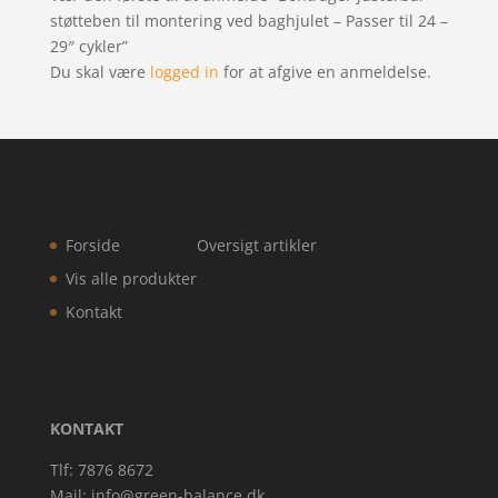
støtteben til montering ved baghjulet – Passer til 24 –
29″ cykler”
Du skal være
logged in
for at afgive en anmeldelse.
Forside
Oversigt artikler
Vis alle produkter
Kontakt
KONTAKT
Tlf: 7876 8672
Mail:
info@green-balance.dk