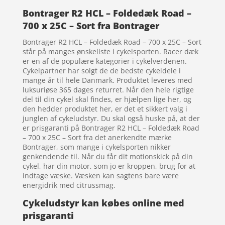
Bontrager R2 HCL – Foldedæk Road –
700 x 25C – Sort fra Bontrager
Bontrager R2 HCL – Foldedæk Road – 700 x 25C – Sort
står på manges ønskeliste i cykelsporten. Racer dæk
er en af de populære kategorier i cykelverdenen.
Cykelpartner har solgt de de bedste cykeldele i
mange år til hele Danmark. Produktet leveres med
luksuriøse 365 dages returret. Når den hele rigtige
del til din cykel skal findes, er hjælpen lige her, og
den hedder produktet her, er det et sikkert valg i
junglen af cykeludstyr. Du skal også huske på, at der
er prisgaranti på Bontrager R2 HCL – Foldedæk Road
– 700 x 25C – Sort fra det anerkendte mærke
Bontrager, som mange i cykelsporten nikker
genkendende til. Når du får dit motionskick på din
cykel, har din motor, som jo er kroppen, brug for at
indtage væske. Væsken kan sagtens bare være
energidrik med citrussmag.
Cykeludstyr kan købes online med
prisgaranti