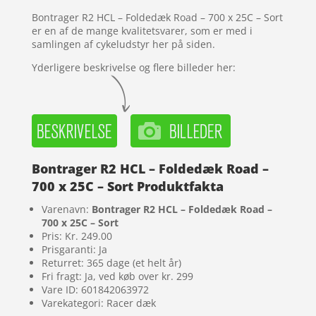
ømmels
Bontrager R2 HCL – Foldedæk Road – 700 x 25C – Sort
er
er en af de mange kvalitetsvarer, som er med i
samlingen af cykeludstyr her på siden.
Yderligere beskrivelse og flere billeder her:
Bontrager R2 HCL – Foldedæk Road –
700 x 25C – Sort Produktfakta
Varenavn:
Bontrager R2 HCL – Foldedæk Road –
700 x 25C – Sort
Pris: Kr. 249.00
Prisgaranti: Ja
Returret: 365 dage (et helt år)
Fri fragt: Ja, ved køb over kr. 299
Vare ID: 601842063972
Varekategori: Racer dæk