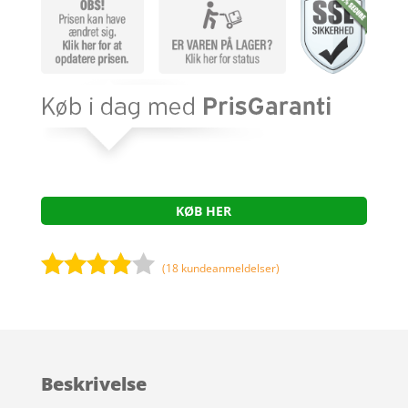
KØB HER
(
18
kundeanmeldelser)
Bedømt
som
3.8
ud af 5
baseret
Beskrivelse
på
kundebed