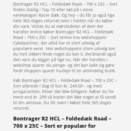
Bontrager R2 HCL – Foldedæk Road – 700 x 25C – Sort
findes stadig i Top-10 eller tæt på i vores
varekategori Racer dæk. Og hey – du får jo også lige
hele 365 dages returret oven i hatten når du køber
din vare. Vidste du at størstedelen af dem der
handler online køber Bontrager R2 HCL – Foldedæk
Road – 700 x 25C – Sort online hos webshoppen
Cykelpartner, der altid har et stort udvalg af
populære varer. Hos webshoppens store udvalg kan
du helt sikkert finde noget du kan li, deriblandt også
den vare du kigger på lige nu. Når der handles i
webshop sparer du penge- og det kan lade sig gøre
fordi shoppen sparer husleje til en almindelig butik.
Køb Bontrager R2 HCL – Foldedæk Road – 700 x 25C –
Sort allerede i dag til kun kr. 249.00 – og med
prisgarantien, bliver det ikke billigere. Køber du for
mere end kr. 299 så koster det ikke noget at få sendt
til din adresse. Du får oven i købet hele 365 dages
returret.
Bontrager R2 HCL – Foldedæk Road –
700 x 25C – Sort er populær for