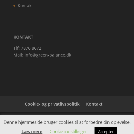
Kontakt
KONTAKT
Tlf: 7876 8672
Mail:
info@green-balance.dk
Cookie- og privatlivspolitik
Kontakt
Denne hjemmeside samler et bredt udvalg af
Denne hjemmeside bruger cookies til at forbedre din oplevelse.
spændende varer. Siden er et affiiliatesite, og nogle
Læs mere
Cookie indstillinger
Accepter
links kan være affiliatelinks.