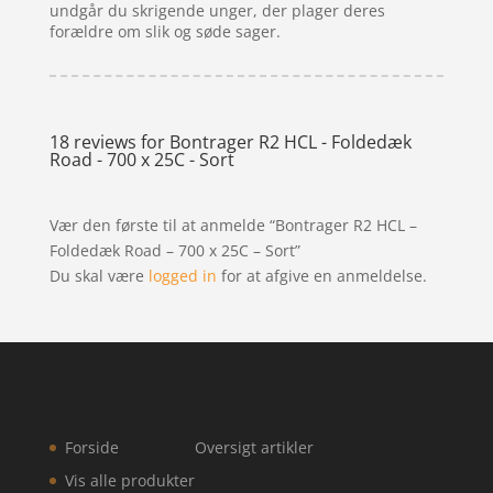
undgår du skrigende unger, der plager deres
forældre om slik og søde sager.
18 reviews for
Bontrager R2 HCL - Foldedæk
Road - 700 x 25C - Sort
Vær den første til at anmelde “Bontrager R2 HCL –
Foldedæk Road – 700 x 25C – Sort”
Du skal være
logged in
for at afgive en anmeldelse.
Forside
Oversigt artikler
Vis alle produkter