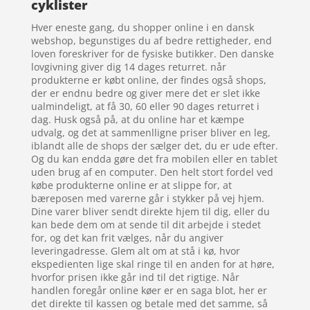
cyklister
Hver eneste gang, du shopper online i en dansk
webshop, begunstiges du af bedre rettigheder, end
loven foreskriver for de fysiske butikker. Den danske
lovgivning giver dig 14 dages returret. når
produkterne er købt online, der findes også shops,
der er endnu bedre og giver mere det er slet ikke
ualmindeligt, at få 30, 60 eller 90 dages returret i
dag. Husk også på, at du online har et kæmpe
udvalg, og det at sammenlligne priser bliver en leg,
iblandt alle de shops der sælger det, du er ude efter.
Og du kan endda gøre det fra mobilen eller en tablet
uden brug af en computer. Den helt stort fordel ved
købe produkterne online er at slippe for, at
bæreposen med varerne går i stykker på vej hjem.
Dine varer bliver sendt direkte hjem til dig, eller du
kan bede dem om at sende til dit arbejde i stedet
for, og det kan frit vælges, når du angiver
leveringadresse. Glem alt om at stå i kø, hvor
ekspedienten lige skal ringe til en anden for at høre,
hvorfor prisen ikke går ind til det rigtige. Når
handlen foregår online køer er en saga blot, her er
det direkte til kassen og betale med det samme, så