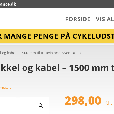
lance.dk
FORSIDE
VIS A
R MANGE PENGE PÅ CYKELUDST
l og kabel – 1500 mm til Intuvia and Nyon BUI275
okkel og kabel – 1500 mm t
mputere
298,00
kr.