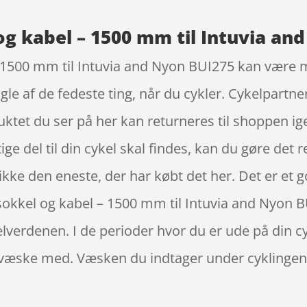
og kabel – 1500 mm til Intuvia an
1500 mm til Intuvia and Nyon BUI275 kan være med 
ogle af de fedeste ting, når du cykler. Cykelpartn
ktet du ser på her kan returneres til shoppen ig
ge del til din cykel skal findes, kan du gøre det ret
ikke den eneste, der har købt det her. Det er et g
 sokkel og kabel – 1500 mm til Intuvia and Nyon 
verdenen. I de perioder hvor du er ude på din cyk
 væske med. Væsken du indtager under cyklingen