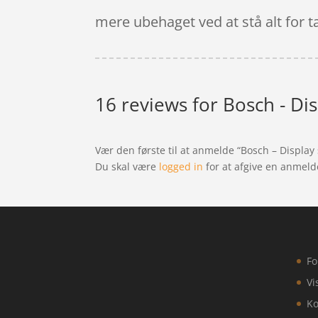
mere ubehaget ved at stå alt for tæ
16 reviews for
Bosch - Di
Vær den første til at anmelde “Bosch – Display
Du skal være
logged in
for at afgive en anmeld
Fo
Vi
Ko