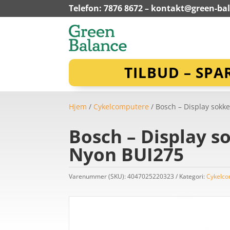
Telefon: 7876 8672 –
kontakt@green-ba
TILBUD – SPA
Hjem
/
Cykelcomputere
/ Bosch – Display sokke
Bosch – Display s
Nyon BUI275
Varenummer (SKU):
4047025220323
Kategori:
Cykelco