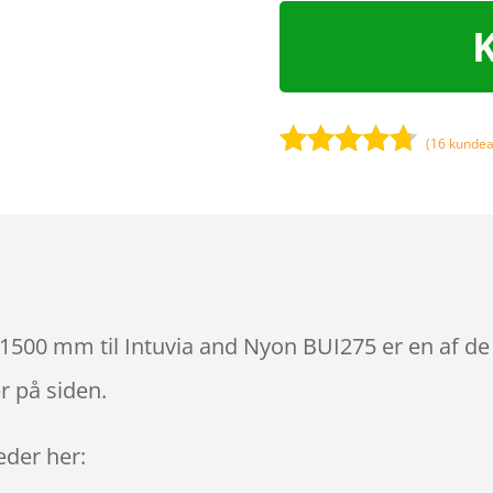
(
16
kundea
Bedømt
som
4.6
ud af 5
baseret
på
kundebedø
mmelser
 1500 mm til Intuvia and Nyon BUI275 er en af de
r på siden.
leder her: