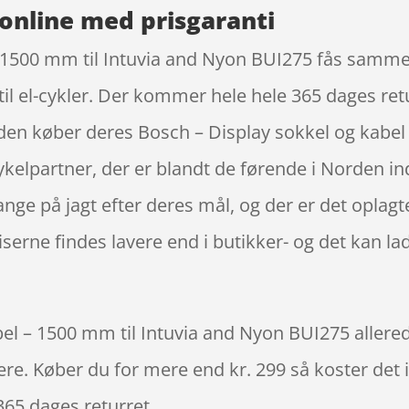
online med prisgaranti
– 1500 mm til Intuvia and Nyon BUI275 fås samm
il el-cykler. Der kommer hele hele 365 dages retur
orden køber deres Bosch – Display sokkel og kabel
elpartner, der er blandt de førende i Norden in
e på jagt efter deres mål, og der er det oplagt
serne findes lavere end i butikker- og det kan la
el – 1500 mm til Intuvia and Nyon BUI275 allerede
igere. Køber du for mere end kr. 299 så koster det i
365 dages returret.