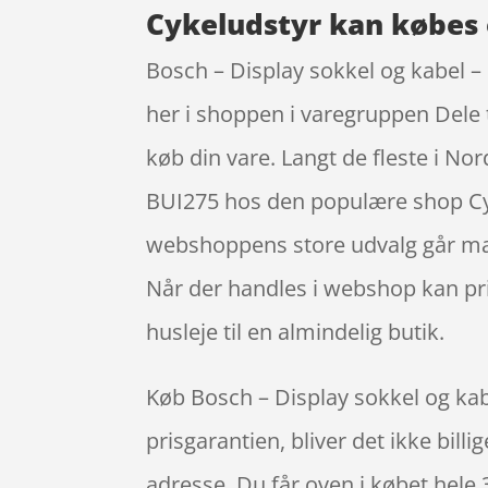
Cykeludstyr kan købes 
Bosch – Display sokkel og kabel 
her i shoppen i varegruppen Dele t
køb din vare. Langt de fleste i N
BUI275 hos den populære shop Cyk
webshoppens store udvalg går mang
Når der handles i webshop kan pri
husleje til en almindelig butik.
Køb Bosch – Display sokkel og kab
prisgarantien, bliver det ikke bill
adresse. Du får oven i købet hele 