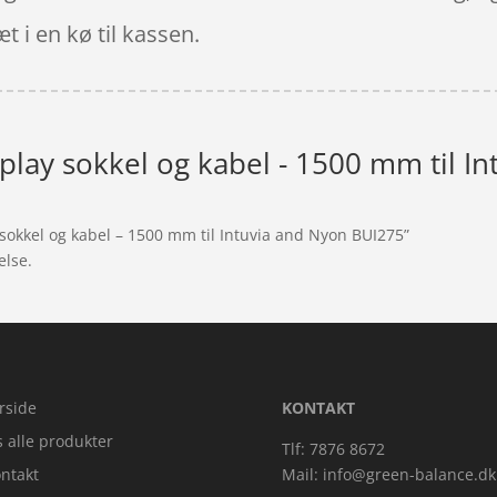
t i en kø til kassen.
splay sokkel og kabel - 1500 mm til 
 sokkel og kabel – 1500 mm til Intuvia and Nyon BUI275”
else.
rside
KONTAKT
s alle produkter
Tlf: 7876 8672
ntakt
Mail:
info@green-balance.dk