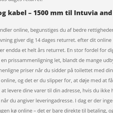
og kabel – 1500 mm til Intuvia an
ndler online, begunstiges du af bedre rettighede
ning giver dig 14 dages returret. efter dit online 
 endda et helt års returret. En stor fordel for 
r en prissammenligning let, blandt de mange udby
nligne priser når du sidder på toilettet med din
nline, og det er du slipper for, at døje med at få
 at levere dine varer til din adresse, hvis du ikke 
, når du angiver leveringadresse. I dag er der ingen
gen kø online – det er bare direkte til betaling, og