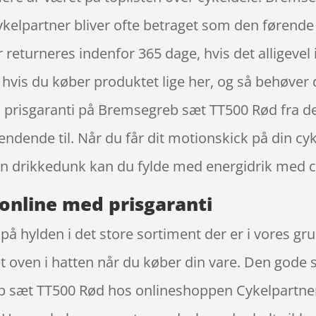
kelpartner bliver ofte betraget som den førende f
returneres indenfor 365 dage, hvis det alligevel i
, hvis du køber produktet lige her, og så behøver 
å prisgaranti på Bremsegreb sæt TT500 Rød fra d
dende til. Når du får dit motionskick på din cyke
n drikkedunk kan du fylde med energidrik med 
online med prisgaranti
å hylden i det store sortiment der er i vores g
t oven i hatten når du køber din vare. Den gode s
æt TT500 Rød hos onlineshoppen Cykelpartner, 