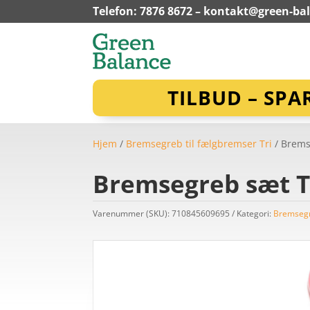
Telefon: 7876 8672 –
kontakt@green-ba
TILBUD – SPA
Hjem
/
Bremsegreb til fælgbremser Tri
/ Brems
Bremsegreb sæt T
Varenummer (SKU):
710845609695
Kategori:
Bremsegr