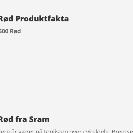
Rød Produktfakta
500 Rød
9
Rød fra Sram
ere år været på toplisten over cykeldele. Bremse