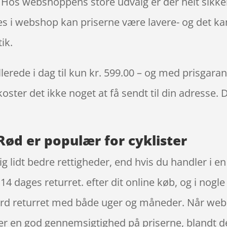
. Hos webshoppens store udvalg er der helt sikker
s i webshop kan priserne være lavere- og det ka
ik.
ede i dag til kun kr. 599.00 – og med prisgarantie
oster det ikke noget at få sendt til din adresse. 
ød er populær for cyklister
g lidt bedre rettigheder, end hvis du handler i en
4 dages returret. efter dit online køb, og i nogl
rd returret med både uger og måneder. Når websh
giver en god gennemsigtighed på priserne, blandt