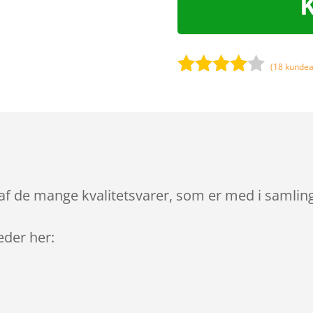
(
18
kundea
Bedømt
som
3.9
ud af 5
baseret
på
kundebed
ømmels
f de mange kvalitetsvarer, som er med i samlinge
er
leder her: