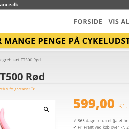
lance.dk
FORSIDE
VIS A
R MANGE PENGE PÅ CYKELUDST
egreb sæt TT500 Rød
T500 Rød
eb til fælgbremser Tri
599,00
kr.
✔ 365 dage returret (ja et hel
✔ Fri Fragt ved køb over kr. 