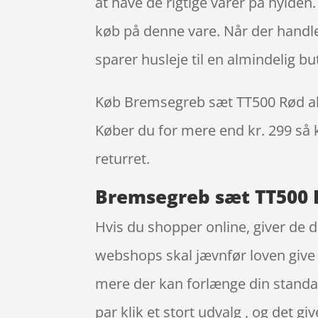
at have de rigtige varer på hylden
køb på denne vare. Når der handle
sparer husleje til en almindelig but
Køb Bremsegreb sæt TT500 Rød aller
Køber du for mere end kr. 299 så k
returret.
Bremsegreb sæt TT500 R
Hvis du shopper online, giver de di
webshops skal jævnfør loven give 1
mere der kan forlænge din standa
par klik et stort udvalg , og det 