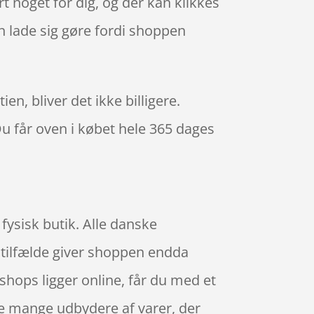
t noget for dig, og der kan klikkes
n lade sig gøre fordi shoppen
n, bliver det ikke billigere.
Du får oven i købet hele 365 dages
 fysisk butik. Alle danske
e tilfælde giver shoppen endda
ops ligger online, får du med et
 de mange udbydere af varer, der