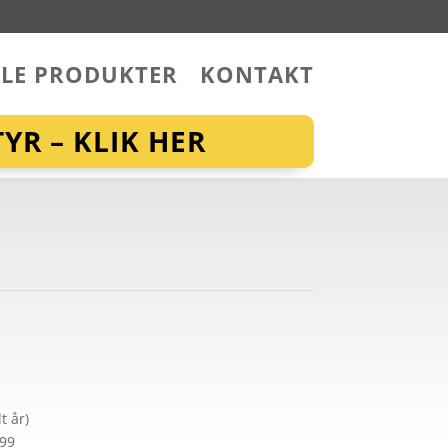
LLE PRODUKTER
KONTAKT
YR – KLIK HER
t år)
299