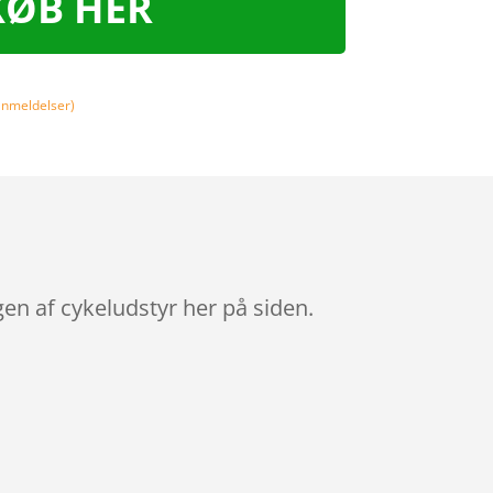
KØB HER
nmeldelser)
n af cykeludstyr her på siden.