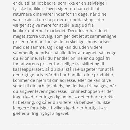
er du stillet lidt bedre, som ikke er en selvfølge i
fysiske butikker. Loven siger, du har ret til at
returnere dine varer indenfor 14 dage. når dine
varer købes i en shop, der er endda shops, der
vælger at give mere for at skille sig ud fra
konkurrenterne i markedet. Derudover har du et
meget større udvalg, som gør det let at sammenligne
priser, når man kan se de forskellige shops priser
med det samme. Og i dag kan du uden videre
sammenligne priser på alle tider af døgnet, så længe
du er online. Når du handler online er du også fri
for, at varens pris er forskellige fra skiltet og til
kasseapparatet, så du skal stå i kø bagefter for at få
den rigtige pris. Når du har handlet dine produkter,
kommer de hjem til din adresse, eller de kan blive
sendt til din arbejdsplads, og det kan frit vælges, når
du angiver leveringadresse. I onlineshoppen er der
ingen kø der er ingen kø online – det er bare direkte
til betaling, og så er du videre, så behøver du ikke
længere forudsige, hvilken kø der er hurtigst – vi
gætter aldrig rigtigt alligevel.