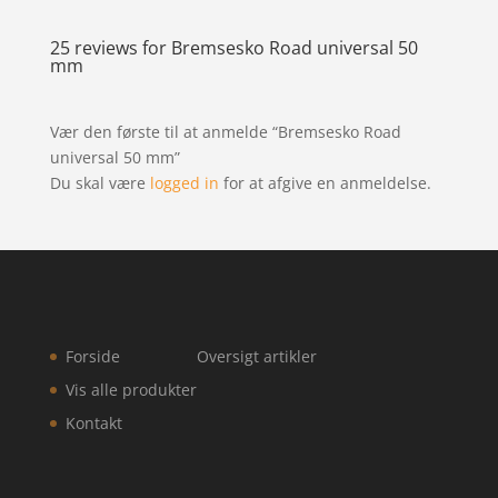
25 reviews for
Bremsesko Road universal 50
mm
Vær den første til at anmelde “Bremsesko Road
universal 50 mm”
Du skal være
logged in
for at afgive en anmeldelse.
Forside
Oversigt artikler
Vis alle produkter
Kontakt