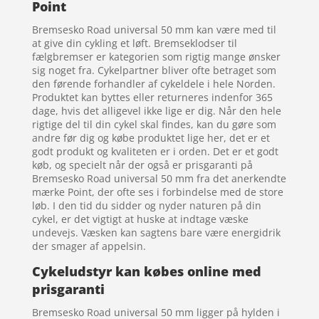
Point
Bremsesko Road universal 50 mm kan være med til
at give din cykling et løft. Bremseklodser til
fælgbremser er kategorien som rigtig mange ønsker
sig noget fra. Cykelpartner bliver ofte betraget som
den førende forhandler af cykeldele i hele Norden.
Produktet kan byttes eller returneres indenfor 365
dage, hvis det alligevel ikke lige er dig. Når den hele
rigtige del til din cykel skal findes, kan du gøre som
andre før dig og købe produktet lige her, det er et
godt produkt og kvaliteten er i orden. Det er et godt
køb, og specielt når der også er prisgaranti på
Bremsesko Road universal 50 mm fra det anerkendte
mærke Point, der ofte ses i forbindelse med de store
løb. I den tid du sidder og nyder naturen på din
cykel, er det vigtigt at huske at indtage væske
undevejs. Væsken kan sagtens bare være energidrik
der smager af appelsin.
Cykeludstyr kan købes online med
prisgaranti
Bremsesko Road universal 50 mm ligger på hylden i