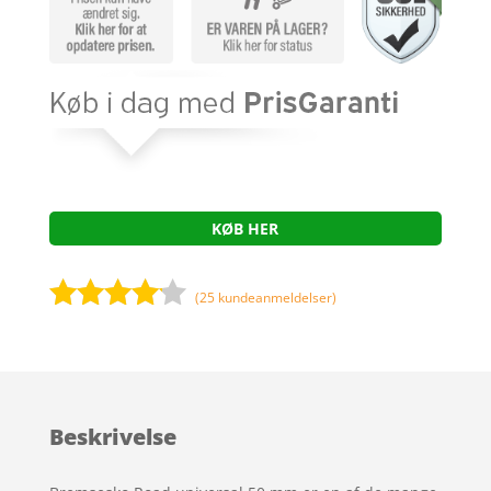
KØB HER
(
25
kundeanmeldelser)
Bedømt
som
4
ud af 5
baseret
Beskrivelse
på
kundebed
ømmels