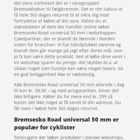
det store sortiment der er i varegruppen
Bremseklodser til fælgbremser. Det er ren luksus at
få hele 365 dages returret til at sikre dig mod
fortrydelse af købet af din vare. Vidste du at
størstedelen af dem der handler online køber
Bremsesko Road universal 50 mm i webshoppen
Cykelpartner, der er blandt de førende i Norden
inden for branchen. Vi har håndplukket varerne og
blandt dem går mange på jagt efter deres mål, som
jo fx kan være dette produkt. Ved at købe dine varer i
en webshop sparer du penge- det skyldes bl.a. at
sådan noget som husleje kan være meget lavere, da
en god beliggenhed ikke er nødvendig.
Køb Bremsesko Road universal 50 mm allerede i dag
til kun kr. 39.00 – og med prisgarantien, bliver det
ikke billigere. Køber du for mere end kr. 299 så
koster det ikke noget at få sendt til din adresse. Du
får oven i købet hele 365 dages returret.
Bremsesko Road universal 50 mm er
populær for cyklister
Forbrugere der køber produkter i danske webshops,