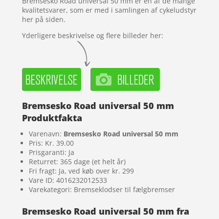
Bremsesko Road universal 50 mm er en af de mange
er
kvalitetsvarer, som er med i samlingen af cykeludstyr
her på siden.
Yderligere beskrivelse og flere billeder her:
Bremsesko Road universal 50 mm
Produktfakta
Varenavn:
Bremsesko Road universal 50 mm
Pris: Kr. 39.00
Prisgaranti: Ja
Returret: 365 dage (et helt år)
Fri fragt: Ja, ved køb over kr. 299
Vare ID: 4016232012533
Varekategori: Bremseklodser til fælgbremser
Bremsesko Road universal 50 mm fra