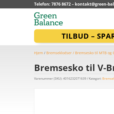
Telefon: 7876 8672 –
kontakt@green-ba
TILBUD – SPA
Hjem
/
Bremseklodser / Bremsesko til MTB og C
Bremsesko til V-B
Varenummer (SKU):
4016232071639
Kategori:
Bremsek