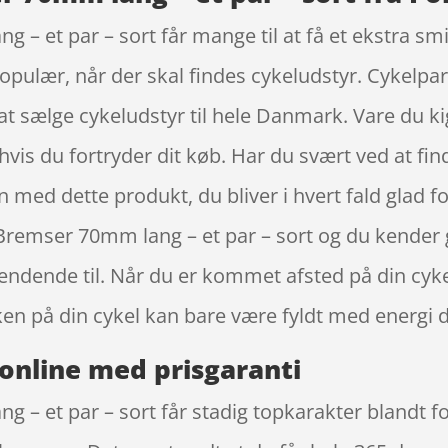
– et par – sort får mange til at få et ekstra sm
pulær, når der skal findes cykeludstyr. Cykelpa
at sælge cykeludstyr til hele Danmark. Vare du ki
vis du fortryder dit køb. Har du svært ved at find
en med dette produkt, du bliver i hvert fald glad fo
V-Bremser 70mm lang – et par – sort og du kende
ndende til. Når du er kommet afsted på din cykel 
n på din cykel kan bare være fyldt med energi 
online med prisgaranti
 – et par – sort får stadig topkarakter blandt f