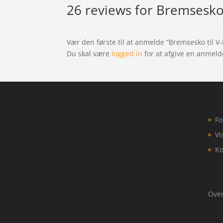
26 reviews for
Bremsesko 
Vær den første til at anmelde “Bremsesko til V
Du skal være
logged in
for at afgive en anmeld
Fo
Vi
Ko
Over