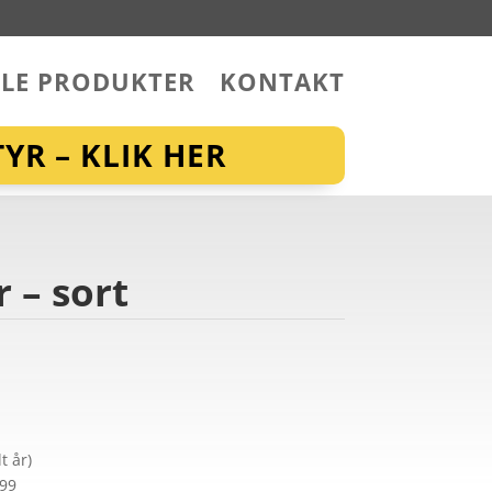
LLE PRODUKTER
KONTAKT
YR – KLIK HER
 – sort
t år)
299