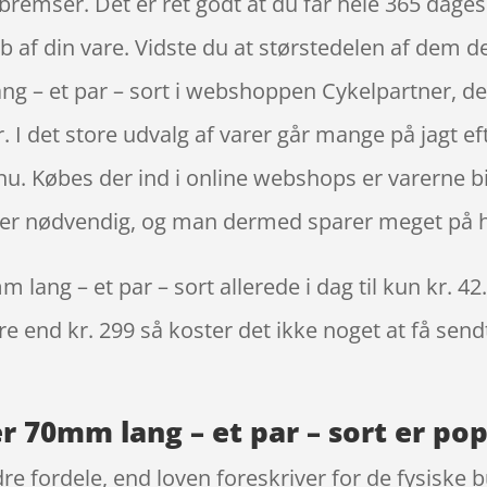
bremser. Det er ret godt at du får hele 365 dages
køb af din vare. Vidste du at størstedelen af dem 
g – et par – sort i webshoppen Cykelpartner, der
 I det store udvalg af varer går mange på jagt ef
u. Købes der ind i online webshops er varerne bill
ke er nødvendig, og man dermed sparer meget på h
ang – et par – sort allerede i dag til kun kr. 42
re end kr. 299 så koster det ikke noget at få sendt
 70mm lang – et par – sort er pop
re fordele, end loven foreskriver for de fysiske 