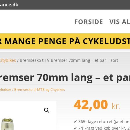
lance.dk
FORSIDE
VIS A
R MANGE PENGE PÅ CYKELUDST
itybikes
/ Bremsesko til V-Bremser 70mm lang – et par – sort
remser 70mm lang – et par
lodser / Bremsesko til MTB og Citybikes
42,00
kr.
✔ 365 dage returret (ja et hel
✔ Fri Fragt ved køb over kr. 