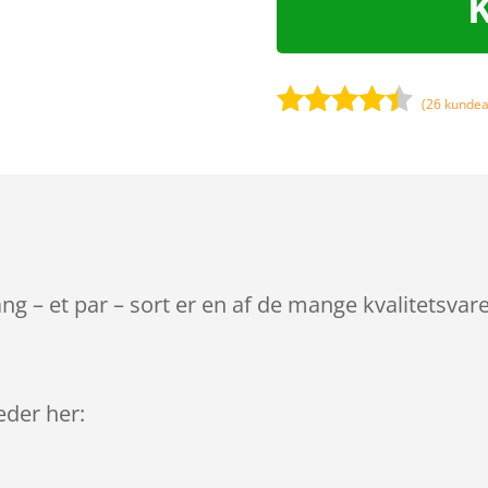
(
26
kundea
Bedømt
som
4.3
ud af 5
baseret
på
kundebedø
mmelser
 – et par – sort er en af de mange kvalitetsvar
leder her: