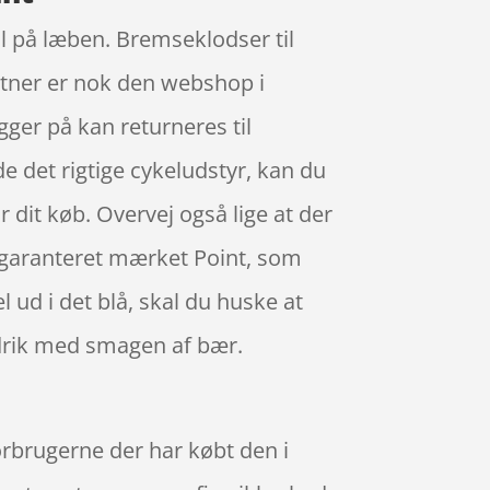
il på læben. Bremseklodser til
rtner er nok den webshop i
gger på kan returneres til
e det rigtige cykeludstyr, kan du
r dit køb. Overvej også lige at der
r garanteret mærket Point, som
ud i det blå, skal du huske at
drik med smagen af bær.
orbrugerne der har købt den i