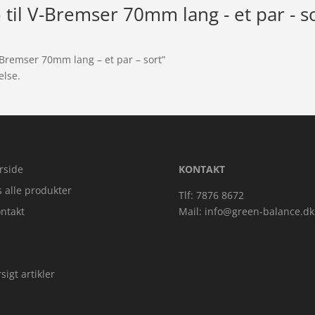
til V-Bremser 70mm lang - et par - s
-Bremser 70mm lang – et par – sort”
else.
rside
KONTAKT
s alle produkter
Tlf: 7876 8672
ntakt
Mail:
info@green-balance.dk
sigt artikler