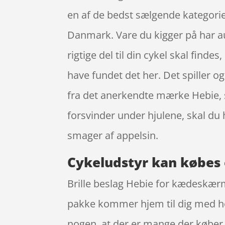
en af de bedst sælgende kategorier
Danmark. Vare du kigger på har au
rigtige del til din cykel skal fin
have fundet det her. Det spiller o
fra det anerkendte mærke Hebie, 
forsvinder under hjulene, skal d
smager af appelsin.
Cykeludstyr kan købes 
Brille beslag Hebie for kædeskær
pakke kommer hjem til dig med he
nogen, at der er mange der køber