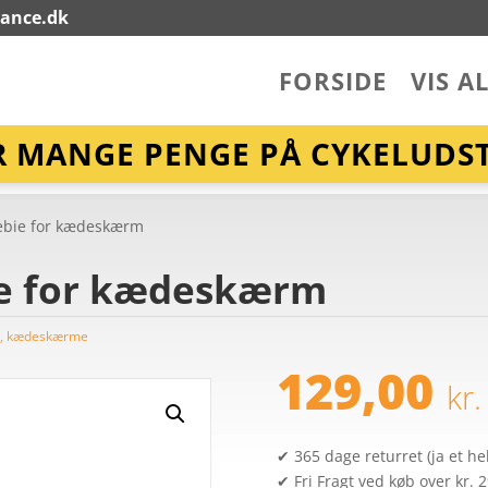
lance.dk
FORSIDE
VIS A
R MANGE PENGE PÅ CYKELUDST
Hebie for kædeskærm
bie for kædeskærm
, kædeskærme
129,00
kr.
✔ 365 dage returret (ja et hel
✔ Fri Fragt ved køb over kr. 