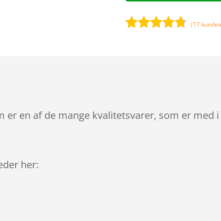
(
17
kundea
Bedømt
som
4.6
ud af 5
baseret
på
kundebedø
mmelser
 er en af de mange kvalitetsvarer, som er med i
leder her: