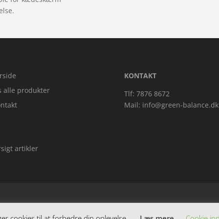
else.
rside
KONTAKT
s alle produkter
Tlf: 7876 8672
ntakt
Mail:
info@green-balance.dk
sigt artikler
 cookies til at forbedre din oplevelse.
Læs mere
Cookie ind