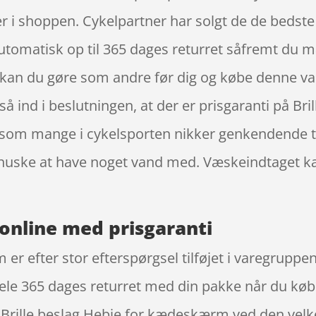
 i shoppen. Cykelpartner har solgt de de bedste 
tomatisk op til 365 dages returret såfremt du må
des, kan du gøre som andre før dig og købe denne v
gså ind i beslutningen, at der er prisgaranti på 
som mange i cykelsporten nikker genkendende ti
u huske at have noget vand med. Væskeindtaget k
online med prisgaranti
m er efter stor efterspørgsel tilføjet i varegr
le 365 dages returret med din pakke når du købe
 Brille beslag Hebie for kædeskærm ved den vel