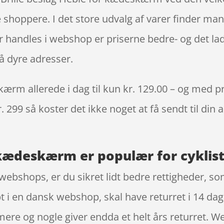
shoppere. I det store udvalg af varer finder man
r handles i webshop er priserne bedre- og det lad
å dyre adresser.
ærm allerede i dag til kun kr. 129.00 – og med pri
. 299 så koster det ikke noget at få sendt til din 
r kædeskærm er populær for cyklis
webshops, er du sikret lidt bedre rettigheder, so
t i en dansk webshop, skal have returret i 14 dage
re og nogle giver endda et helt års returret. We