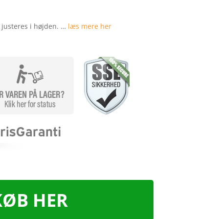
n justeres i højden. …
læs mere her
KØB HER