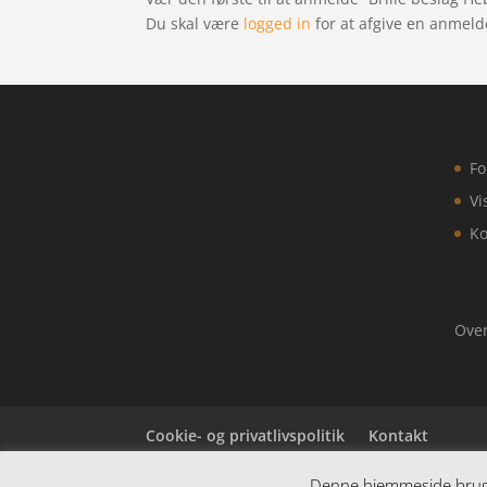
Du skal være
logged in
for at afgive en anmeld
Fo
Vi
Ko
Over
Cookie- og privatlivspolitik
Kontakt
Denne hjemmeside bruger