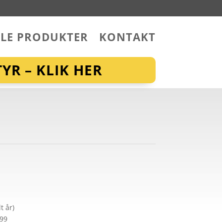
LLE PRODUKTER
KONTAKT
YR – KLIK HER
t år)
299