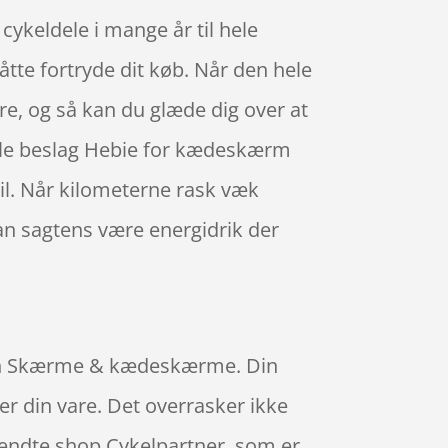
cykeldele i mange år til hele
tte fortryde dit køb. Når den hele
are, og så kan du glæde dig over at
Brille beslag Hebie for kædeskærm
l. Når kilometerne rask væk
an sagtens være energidrik der
uppen Skærme & kædeskærme. Din
r din vare. Det overrasker ikke
kendte shop Cykelpartner, som er