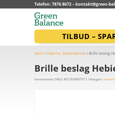
Telefon: 7876 8672 –
kontakt@green-ba
TILBUD – SPA
Hjem
/
Skærme, kædeskærme
/ Brille beslag 
Brille beslag He
Varenummer (SKU):
4021834097017
Kategori:
Skærme