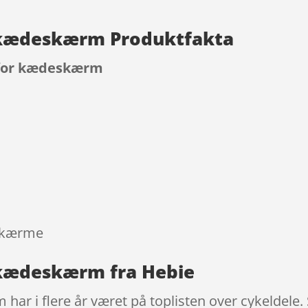
r kædeskærm Produktfakta
e for kædeskærm
9
skærme
r kædeskærm fra Hebie
m har i flere år været på toplisten over cykeld