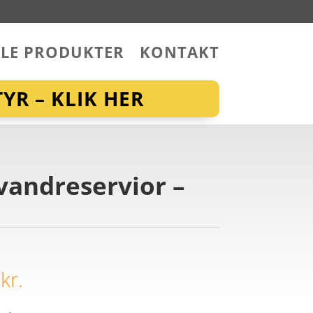
LLE PRODUKTER
KONTAKT
YR – KLIK HER
vandreservior –
0
kr.