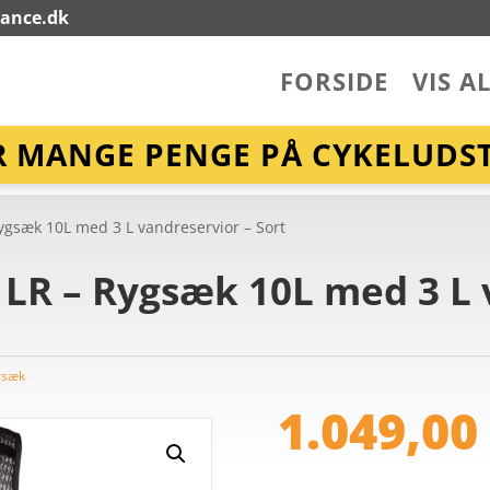
lance.dk
FORSIDE
VIS A
R MANGE PENGE PÅ CYKELUDST
ygsæk 10L med 3 L vandreservior – Sort
LR – Rygsæk 10L med 3 L 
gsæk
1.049,0