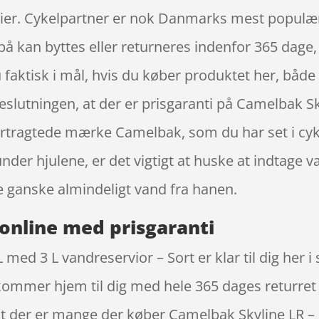
ier. Cykelpartner er nok Danmarks mest populære
 kan byttes eller returneres indenfor 365 dage, hv
u faktisk i mål, hvis du køber produktet her, både
 beslutningen, at der er prisgaranti på Camelbak 
tertragtede mærke Camelbak, som du har set i cy
nder hjulene, er det vigtigt at huske at indtage
e ganske almindeligt vand fra hanen.
online med prisgaranti
ed 3 L vandreservior – Sort er klar til dig her i
ommer hjem til dig med hele 365 dages returret
 at der er mange der køber Camelbak Skyline LR 