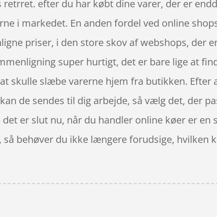
s retrret. efter du har købt dine varer, der er en
erne i markedet. En anden fordel ved online shops e
igne priser, i den store skov af webshops, der er
menligning super hurtigt, det er bare lige at fin
at skulle slæbe varerne hjem fra butikken. Efter a
vt kan de sendes til dig arbejde, så vælg det, der 
 det er slut nu, når du handler online køer er en s
å behøver du ikke længere forudsige, hvilken kø d