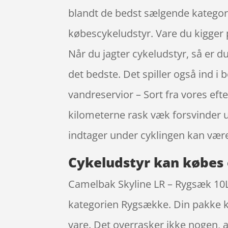
blandt de bedst sælgende kategor
købescykeludstyr. Vare du kigger på
Når du jagter cykeludstyr, så er d
det bedste. Det spiller også ind i
vandreservior – Sort fra vores ef
kilometerne rask væk forsvinder u
indtager under cyklingen kan vær
Cykeludstyr kan købes 
Camelbak Skyline LR – Rygsæk 10L m
kategorien Rygsække. Din pakke k
vare. Det overrasker ikke nogen,