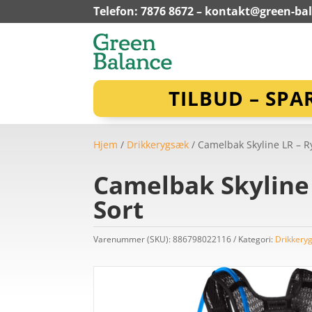
Telefon: 7876 8672 –
kontakt@green-ba
TILBUD – SPA
Hjem
/
Drikkerygsæk
/ Camelbak Skyline LR – R
Camelbak Skyline 
Sort
Varenummer (SKU):
886798022116
Kategori:
Drikkery