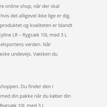
 online shop, når der skal
is det alligevel ikke lige er dig.
 produktet og kvaliteten er blandt
Skyline LR – Rygsæk 10L med 3 L
kelsportens verden. Når
 væske undevejs. Væsken du
 shoppen. Du finder den i
 med din pakke når du køber din
– Rygsæk 10L med 3 L