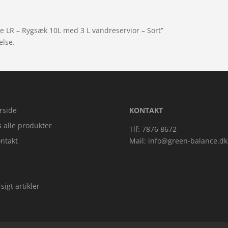
ne LR – Rygsæk 10L med 3 L vandreservior – Sort”
else.
rside
KONTAKT
s alle produkter
Tlf: 7876 8672
ntakt
Mail:
info@green-balance.dk
sigt artikler