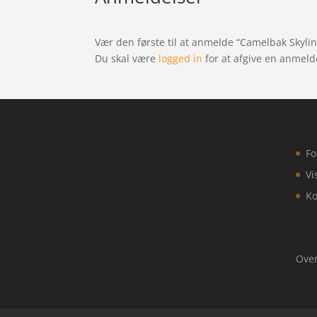
Vær den første til at anmelde “Camelbak Skyli
Du skal være
logged in
for at afgive en anmeld
Fo
Vi
Ko
Over