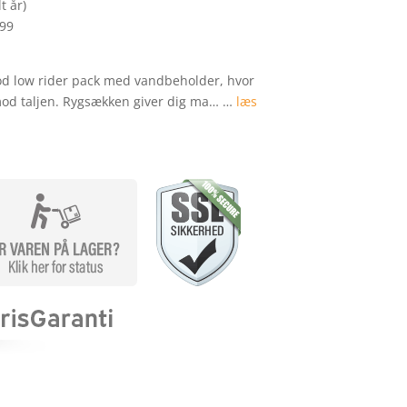
t år)
299
od low rider pack med vandbeholder, hvor
mod taljen. Rygsækken giver dig ma… …
læs