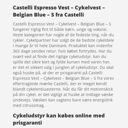
Castelli Espresso Vest – Cykelvest –
Belgian Blue – S fra Castelli
Castelli Espresso Vest – Cykelvest – Belgian Blue – S
fungerer rigtig fint til både børn, unge og voksne.
Veste kategorien har nogle af de fedeste ting, når du
cykler. Cykelpartner har solgt de de bedste cykeldele
i mange år til hele Danmark. Produktet kan indenfor
365 dage sendes retur, hvis købet fortrydes. Har du
svært ved at finde det rigtige cykeludstyr, kan du
spille det sikre kort og fylde kurven med varen her,
er det et sikkert valg i junglen af cykeludstyr. Du skal
også huske på, at der er prisgaranti på Castelli
Espresso Vest – Cykelvest – Belgian Blue – S fra vores
eftertragtede mærke Castelli, der er meget kendt
blandt cykelentiuasterne. Når du får dit motionskick
på din cykel, er det vigtigt at huske at indtage væske
undevejs. Væsken kan sagtens bare være energidrik
med citrussmag.
Cykeludstyr kan købes online med
prisgaranti