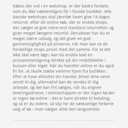
Købes der ind i en webshop, er der bedre fordele,
som du ikke nødvendigvis får i fysiske butikker. Alle
danske webshops skal jævnfør loven give 14 dages
returret. efter dit online køb, der er endda shops,
der vælger at give mere end standard returretten og
giver meget længere returtid. Derudover har du et
meget større udvalg, og det giver en god
gennemsigtighed på priserne, når man kan se de
forskellige shops priser med det samme. For at det
ikke skal være løgn, kan du endda lave en
prissammenligning direkte på din mobiltelefon i
bussen eller toget. Når du handler online er du også
fri for, at skulle slæbe varerne hjem fra butikken.
Efter at have afsluttet din handel, bliver dine varer
sendt til dig, alternativt kan de sendes til dig
arbejde, og det kan frit vælges, når du angiver
leveringadresse. I onlineshoppen er der ingen kø der
er ingen kø online – det er bare direkte til betaling,
og så er du videre, så slip for de sædvanlige forkerte
valg af kø – man vælger altid den langsomste.