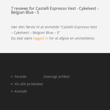
7 reviews for
Castelli Espresso Vest - Cykelvest -
Belgian Blue - S
Vær den første til at anmelde “Castelli Espresso Vest
– Cykelvest – Belgian Blue – S”
Du skal være
logged in
for at afgive en anmeldelse.
Forside
Oversigt artikler
Vis alle produkter
Kontakt