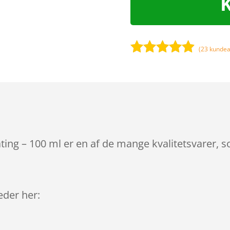
(
23
kundea
Bedømt
som
4.8
ud af 5
baseret på
kundebedø
mmelser
ng – 100 ml er en af de mange kvalitetsvarer, s
leder her: