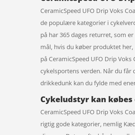
CeramicSpeed UFO Drip Voks Coatin
de populære kategorier i cykelver
på har 365 dages returret, som er 
mål, hvis du køber produktet her, e
på CeramicSpeed UFO Drip Voks C
cykelsportens verden. Når du får d
drikkedunk kan du fylde med ener
Cykeludstyr kan købes 
CeramicSpeed UFO Drip Voks Coati
rigtig gode kategorier, nemlig Kæd