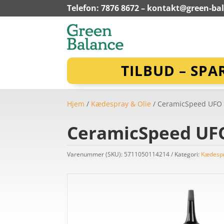
Telefon: 7876 8672 –
kontakt@green-ba
TILBUD – SPA
Hjem
/
Kædespray & Olie
/ CeramicSpeed UFO 
CeramicSpeed UFO
Varenummer (SKU):
5711050114214
Kategori:
Kædespr