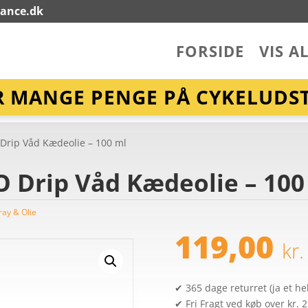
lance.dk
FORSIDE
VIS A
R MANGE PENGE PÅ CYKELUDST
Drip Våd Kædeolie – 100 ml
 Drip Våd Kædeolie – 100
ay & Olie
119,00
kr.
✔ 365 dage returret (ja et hel
✔ Fri Fragt ved køb over kr. 