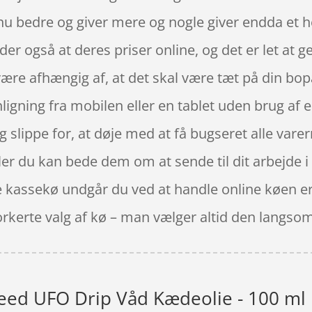
nu bedre og giver mere og nogle giver endda et h
etyder også at deres priser online, og det er let at
være afhængig af, at det skal være tæt på din bopæ
igning fra mobilen eller en tablet uden brug af
slippe for, at døje med at få bugseret alle varern
eller du kan bede dem om at sende til dit arbejde i
nde kassekø undgår du ved at handle online køen er
forkerte valg af kø – man vælger altid den langso
ed UFO Drip Våd Kædeolie - 100 ml