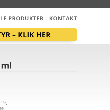
LLE PRODUKTER
KONTAKT
YR – KLIK HER
 ml
t år)
299