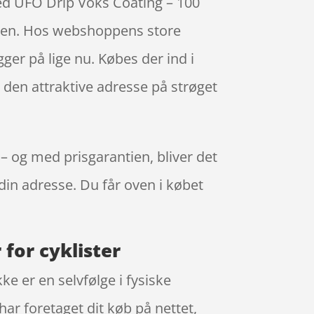
ed UFO Drip Voks Coating – 100
chen. Hos webshoppens store
ger på lige nu. Købes der ind i
t den attraktive adresse på strøget
– og med prisgarantien, bliver det
 din adresse. Du får oven i købet
for cyklister
e er en selvfølge i fysiske
har foretaget dit køb på nettet,