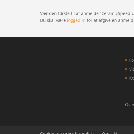
Vær den første til at anmelde “CeramicSpeed 
Du skal være
logged in
for at afgive en anmeld
Fo
Vi
Ko
Over
Cookie- og privatlivspolitik
Kontakt