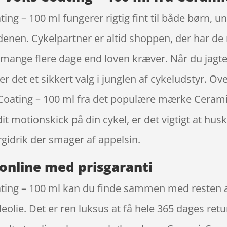
g – 100 ml fungerer rigtig fint til både børn, u
denen. Cykelpartner er altid shoppen, der har de 
mange flere dage end loven kræver. Når du jagter 
r det et sikkert valg i junglen af cykeludstyr. Ove
oating – 100 ml fra det populære mærke Cerami
it motionskick på din cykel, er det vigtigt at hu
gidrik der smager af appelsin.
online med prisgaranti
ng – 100 ml kan du finde sammen med resten af 
eolie. Det er ren luksus at få hele 365 dages ret