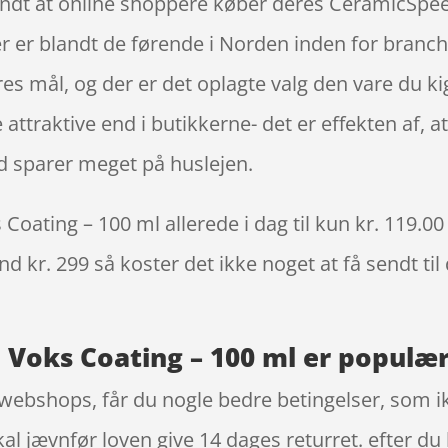
kendt at online shoppere køber deres CeramicSpe
r er blandt de førende i Norden inden for bran
es mål, og der er det oplagte valg den vare du kig
ttraktive end i butikkerne- det er effekten af, a
 sparer meget på huslejen.
ating – 100 ml allerede i dag til kun kr. 119.00 
nd kr. 299 så koster det ikke noget at få sendt til
Voks Coating – 100 ml er populær 
webshops, får du nogle bedre betingelser, som ikk
l jævnfør loven give 14 dages returret. efter du 