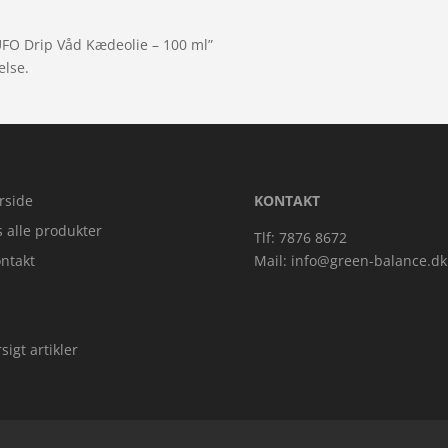
UFO Drip Våd Kædeolie – 100 ml”
else.
rside
KONTAKT
s alle produkter
Tlf: 7876 8672
ntakt
Mail:
info@green-balance.dk
sigt artikler