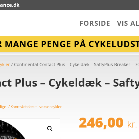
lance.dk
FORSIDE
VIS A
R MANGE PENGE PÅ CYKELUDST
ykler
/ Continental Contact Plus – Cykeldæk – SaftyPlus Breaker – 
ct Plus – Cykeldæk – Saft
ige- / Kanttrådsdæk til voksencykler
246,00
kr.