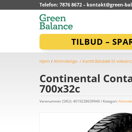
Telefon: 7876 8672 –
kontakt@green-ba
TILBUD – SPA
Hjem
/
Almindelige- / Kanttrådsdæk til voksenc
Continental Conta
700x32c
Varenummer (SKU):
4019238639940
Kategori:
Almindel