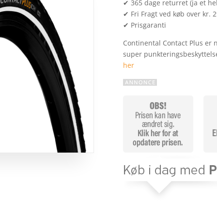
✔ 365 dage returret (ja et hel
✔ Fri Fragt ved køb over kr. 
✔ Prisgaranti
Continental Contact Plus er 
super punkteringsbeskyttel
her