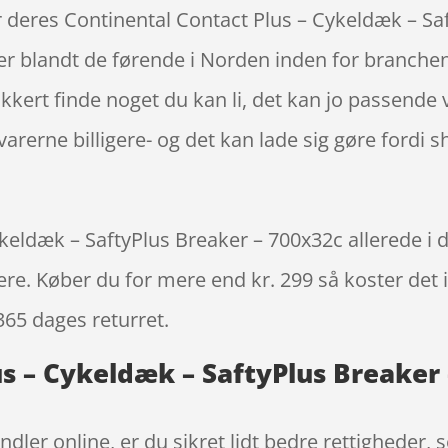
 deres Continental Contact Plus – Cykeldæk – Sa
er blandt de førende i Norden inden for branche
sikkert finde noget du kan li, det kan jo passende
arerne billigere- og det kan lade sig gøre fordi s
eldæk – SaftyPlus Breaker – 700x32c allerede i d
igere. Køber du for mere end kr. 299 så koster det i
365 dages returret.
us – Cykeldæk – SaftyPlus Breaker
ndler online, er du sikret lidt bedre rettigheder,