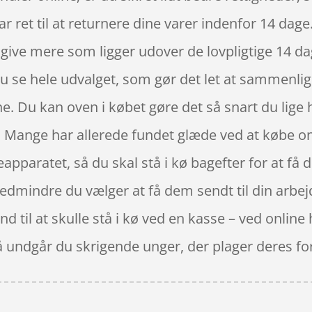
ar ret til at returnere dine varer indenfor 14 dag
 give mere som ligger udover de lovpligtige 14 
du se hele udvalget, som gør det let at sammenli
ne. Du kan oven i købet gøre det så snart du lige
 Mange har allerede fundet glæde ved at købe onli
asseapparatet, så du skal stå i kø bagefter for at f
edmindre du vælger at få dem sendt til din arbej
und til at skulle stå i kø ved en kasse – ved online
å undgår du skrigende unger, der plager deres fo