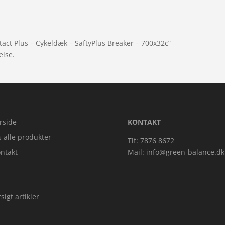
tact Plus – Cykeldæk – SaftyPlus Breaker – 700x32c”
else.
rside
KONTAKT
s alle produkter
Tlf: 7876 8672
ntakt
Mail:
info@green-balance.dk
sigt artikler