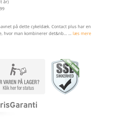
t år)
299
navnet på dette cykeldæk. Contact plus har en
se, hvor man kombinerer det&nb… …
læs mere