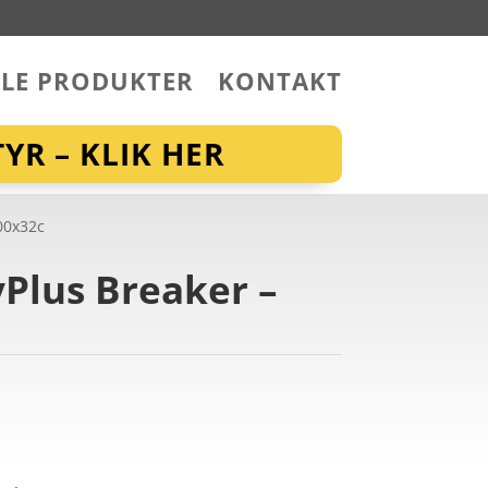
LLE PRODUKTER
KONTAKT
YR – KLIK HER
700x32c
yPlus Breaker –