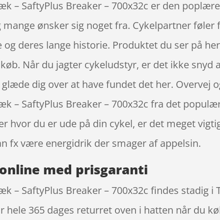
dæk – SaftyPlus Breaker – 700x32c er den poplære
mange ønsker sig noget fra. Cykelpartner føler f
og deres lange historie. Produktet du ser på her 
t køb. Når du jagter cykeludstyr, er det ikke snyd 
glæde dig over at have fundet det her. Overvej og
dæk – SaftyPlus Breaker – 700x32c fra det popul
er hvor du er ude på din cykel, er det meget vigti
fx være energidrik der smager af appelsin.
online med prisgaranti
k – SaftyPlus Breaker – 700x32c findes stadig i 
r hele 365 dages returret oven i hatten når du k