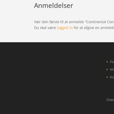
Anmeldelser
Vær den første til at anmelde “Continental Con
Du skal være
logged in
for at afgive en anmeld
Fo
Vi
Ko
Over