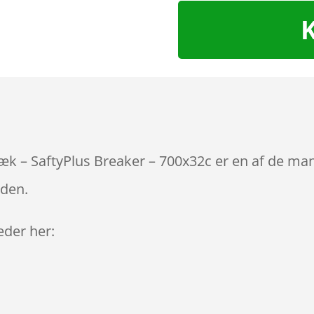
æk – SaftyPlus Breaker – 700x32c er en af de man
iden.
leder her: