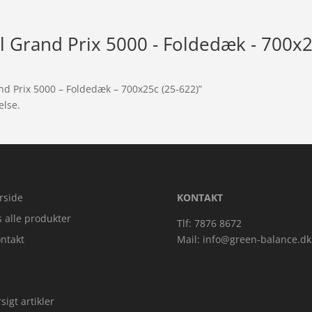
l Grand Prix 5000 - Foldedæk - 700x2
nd Prix 5000 – Foldedæk – 700x25c (25-622)”
else.
rside
KONTAKT
s alle produkter
Tlf: 7876 8672
ntakt
Mail:
info@green-balance.dk
sigt artikler