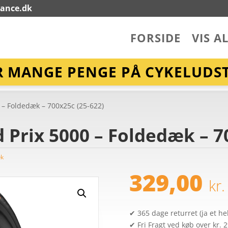
lance.dk
FORSIDE
VIS A
R MANGE PENGE PÅ CYKELUDST
 – Foldedæk – 700x25c (25-622)
 Prix 5000 – Foldedæk – 7
æk
329,00
kr.
✔ 365 dage returret (ja et hel
✔ Fri Fragt ved køb over kr. 