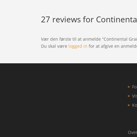
27 reviews for
Continenta
Vær den første til at anmelde “Continental Gra
Du skal være
logged in
for at afgive en anmeld
Fo
Vi
Ko
Over