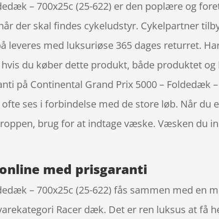
ldedæk – 700x25c (25-622) er den poplære og for
 der skal findes cykeludstyr. Cykelpartner tilbyde
å leveres med luksuriøse 365 dages returret. Har 
l, hvis du køber dette produkt, både produktet og 
ranti på Continental Grand Prix 5000 – Foldedæk –
fte ses i forbindelse med de store løb. Når du e
 kroppen, brug for at indtage væske. Væsken du 
online med prisgaranti
ldedæk – 700x25c (25-622) fås sammen med en mas
arekategori Racer dæk. Det er ren luksus at få hel