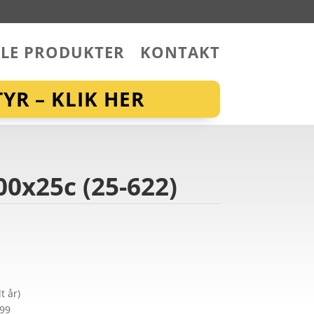
LLE PRODUKTER
KONTAKT
YR – KLIK HER
00x25c (25-622)
t år)
299