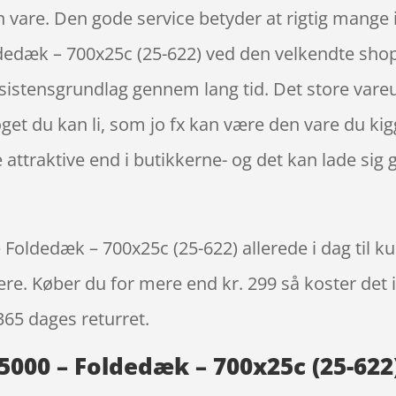
in vare. Den gode service betyder at rigtig mang
ldedæk – 700x25c (25-622) ved den velkendte shop
sistensgrundlag gennem lang tid. Det store vareud
get du kan li, som jo fx kan være den vare du kigg
attraktive end i butikkerne- og det kan lade sig 
Foldedæk – 700x25c (25-622) allerede i dag til k
igere. Køber du for mere end kr. 299 så koster det i
365 dages returret.
5000 – Foldedæk – 700x25c (25-622