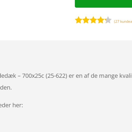
(
27
kundea
Bedømt
som
4.1
ud af 5
baseret
på
kundebedø
mmelser
dedæk – 700x25c (25-622) er en af de mange kvali
iden.
leder her: