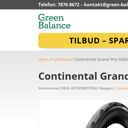
Telefon: 7876 8672 –
kontakt@green-ba
TILBUD – SPA
Hjem
/
Cykeldæk
/ Continental Grand Prix 5000
Continental Grand
Varenummer (SKU):
4019238007824
Kategori:
Cykeld