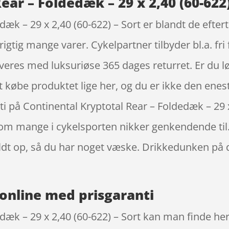
ear – Foldedæk – 29 x 2,40 (60-622)
dæk – 29 x 2,40 (60-622) – Sort er blandt de efte
igtig mange varer. Cykelpartner tilbyder bl.a. fri
everes med luksuriøse 365 dages returret. Er du lø
 købe produktet lige her, og du er ikke den enest
ti på Continental Kryptotal Rear – Foldedæk – 29 x
m mange i cykelsporten nikker genkendende til. 
yldt op, så du har noget væske. Drikkedunken på 
online med prisgaranti
dæk – 29 x 2,40 (60-622) – Sort kan man finde her