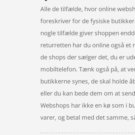
Alle de tilfælde, hvor online websho
foreskriver for de fysiske butikker
nogle tilfælde giver shoppen endda 
returretten har du online også et r
de shops der sælger det, du er ude
mobiltelefon. Tænk også på, at ved 
butikkerne synes, de skal holde åb
eller du kan bede dem om at sende t
Webshops har ikke en kø som i but
varer, og betal med det samme, så