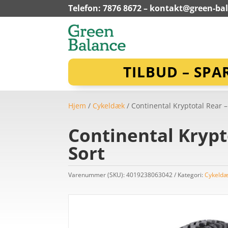
Telefon: 7876 8672 –
kontakt@green-ba
TILBUD – SPA
Hjem
/
Cykeldæk
/ Continental Kryptotal Rear –
Continental Krypto
Sort
Varenummer (SKU):
4019238063042
Kategori:
Cykeld