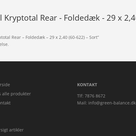
 Kryptotal Rear - Foldedæk - 29 x 2,4
total Rear – Foldedæk – 29 x 2,40 (60-622) – Sort”
else.
rside
KONTAKT
s alle produkter
Tlf: 7876 8672
ntakt
Mail:
info@green-balance.dk
sigt artikler