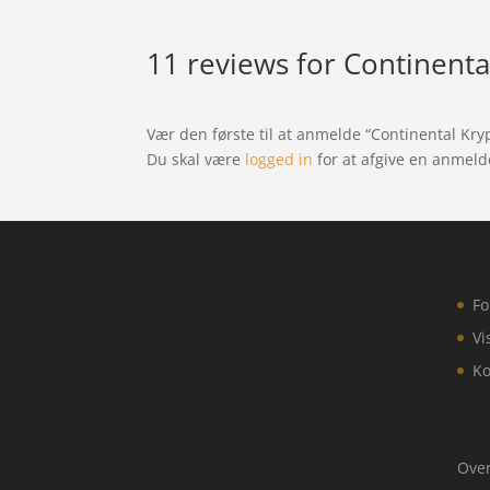
11 reviews for
Continental
Vær den første til at anmelde “Continental Kryp
Du skal være
logged in
for at afgive en anmeld
Fo
Vi
Ko
Over