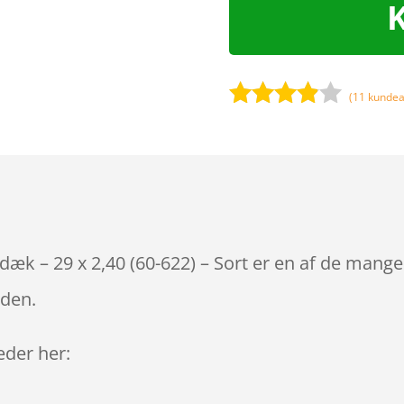
(
11
kundea
Bedømt
som
3.8
ud af 5
baseret
på
kundebed
ømmels
dæk – 29 x 2,40 (60-622) – Sort er en af de mange
er
iden.
leder her: