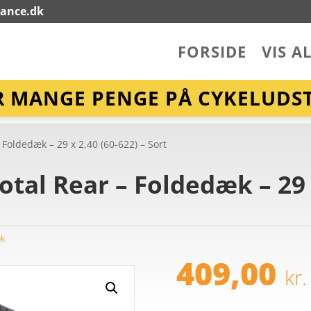
lance.dk
FORSIDE
VIS A
R MANGE PENGE PÅ CYKELUDST
 Foldedæk – 29 x 2,40 (60-622) – Sort
tal Rear – Foldedæk – 29 x
æk
409,00
kr.