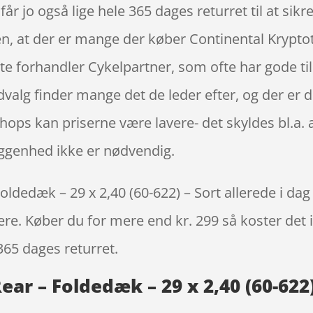
r jo også lige hele 365 dages returret til at sikr
en, at der er mange der køber Continental Kryptot
gte forhandler Cykelpartner, som ofte har gode ti
lg finder mange det de leder efter, og der er d
shops kan priserne være lavere- det skyldes bl.a.
iggenhed ikke er nødvendig.
oldedæk – 29 x 2,40 (60-622) – Sort allerede i dag
igere. Køber du for mere end kr. 299 så koster det i
365 dages returret.
ear – Foldedæk – 29 x 2,40 (60-622)