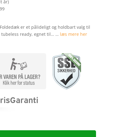
t år)
299
Foldedæk er et pålideligt og holdbart valg til
 tubeless ready, egnet til… …
læs mere her