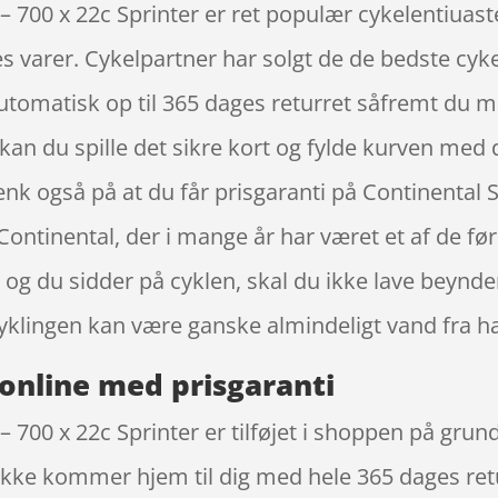
 – 700 x 22c Sprinter er ret populær cykelentiuast
s varer. Cykelpartner har solgt de de bedste cykel
tomatisk op til 365 dages returret såfremt du må
es, kan du spille det sikre kort og fylde kurven m
ænk også på at du får prisgaranti på Continental S
ontinental, der i mange år har været et af de før
 og du sidder på cyklen, skal du ikke lave beynd
klingen kan være ganske almindeligt vand fra h
online med prisgaranti
– 700 x 22c Sprinter er tilføjet i shoppen på grun
kke kommer hjem til dig med hele 365 dages retu