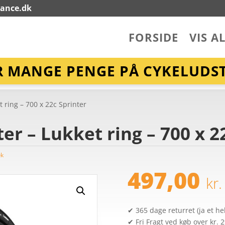
lance.dk
FORSIDE
VIS A
R MANGE PENGE PÅ CYKELUDST
t ring – 700 x 22c Sprinter
er – Lukket ring – 700 x 2
æk
497,00
kr.
✔ 365 dage returret (ja et hel
✔ Fri Fragt ved køb over kr. 