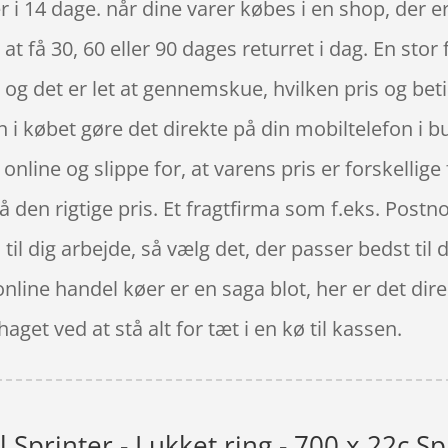
 i 14 dage. når dine varer købes i en shop, der e
at få 30, 60 eller 90 dages returret i dag. En stor
og det er let at gennemskue, hvilken pris og beti
 i købet gøre det direkte på din mobiltelefon i b
nline og slippe for, at varens pris er forskellige f
få den rigtige pris. Et fragtfirma som f.eks. Postn
il dig arbejde, så vælg det, der passer bedst til di
online handel køer er en saga blot, her er det dir
et ved at stå alt for tæt i en kø til kassen.
 Sprinter - Lukket ring - 700 x 22c Sp