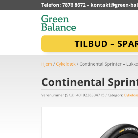
Telefon: 7876 8672 –
kontakt@green-ba
TILBUD – SPA
Hjem
/
Cykeldæk
/ Continental Sprinter – Lukke
Continental Sprint
Varenummer (SKU):
4019238334715
Kategori:
Cykeld