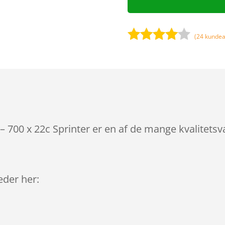
(
24
kundea
Bedømt
som
3.9
ud af 5
baseret
på
kundebed
ømmels
 – 700 x 22c Sprinter er en af de mange kvalitets
er
leder her: