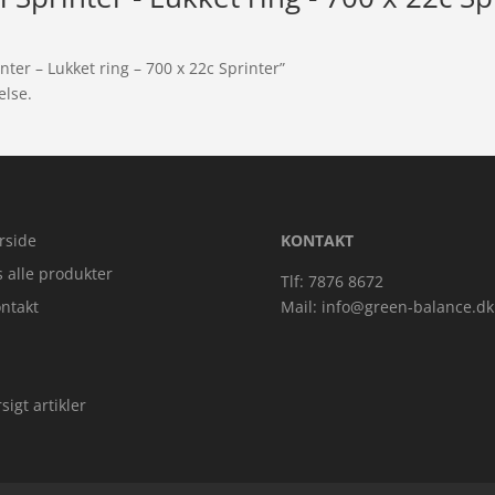
nter – Lukket ring – 700 x 22c Sprinter”
else.
rside
KONTAKT
s alle produkter
Tlf: 7876 8672
ntakt
Mail:
info@green-balance.dk
sigt artikler