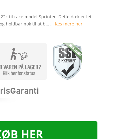
 22c til race model Sprinter. Dette dæk er let
k og holdbar nok til at b… …
læs mere her
KØB HER