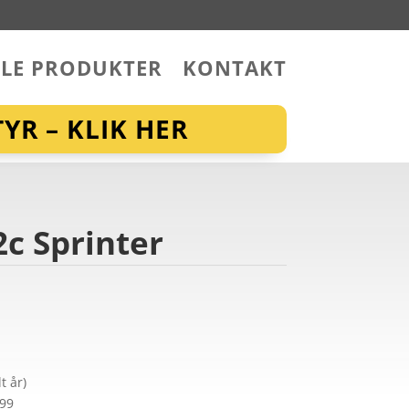
LLE PRODUKTER
KONTAKT
YR – KLIK HER
2c Sprinter
t år)
299